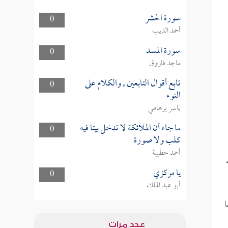
سورة الحشر
0
أحمد الديب
سورة المسد
0
ماجد فاروق
تابع أقوال التابعين , والكلام على
0
النوء
ياسر برهامي
ما جاء أن الملائكة لا تدخل بيتا فيه
0
كلب ولا صورة
أحمد حطيبة
يا مركزي
0
أبو عبد الملك
ا
عدد مرات