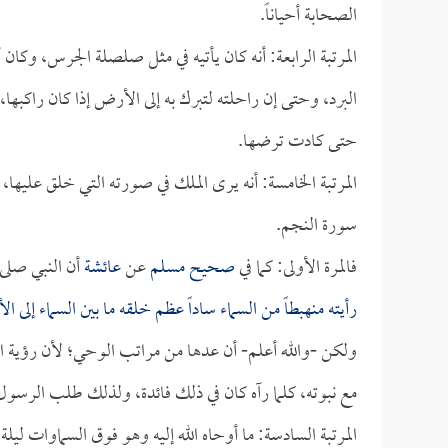
الصحابة أحياناً.
المرتبة الرابعة: أنه كان يأتيه في مثل صلصلة الجرس، وكان 
البرد، وحتى إن راحلته لتبرك به إلى الأرض إذا كان راكب
حتى كادت ترضها.
المرتبة الخامسة: أنه يرى الملك في صورته التي خلق عليها، ف
سورة النجم.
فالمرة الأولى: كما في
صحيح مسلم
عن
عائشة
أن النبي صلى 
رأيته منهبطاً من السماء ساداً عظم خلقه ما بين السماء إلى ا
ولكن -والله أعلم- أن عدها من مراتب الوحي؛ لأن رؤية ال
مع نبوته، كلما رآه كان في ذلك فائدة، ولذلك طلب الرسول 
المرتبة السادسة: ما أوحاه الله إليه وهو فوق السماوات ل