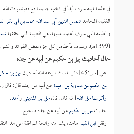
في هذه الليلة سوف أبدأ في كتاب جديد نافع مفيد، بإذن الله 
الفقيه، المجاهد
شمس الدين أبي عبد الله محمد بن أبي بكر الد
والطبعة التي سوف أعتمد عليها، هي الطبعة التي حققها
شعي
(1399هـ)، وسوف نأخذ من كل جزء بعض الفوائد والشوارد التي تستحق أن تقيد ويحتفظ بها، ونبدأ بالجزء الأول.
حال أحاديث بهز بن حكيم عن أبيه عن جده
ففي [ص:45] ذكر المصنف رحمه الله أحاديث
بهز بن حكي
بن حكيم بن معاوية بن حيدة
عن أبيه عن جده قال: قال رس
وأكرمها على الله
} ثم قال: قال
علي بن المديني
و
أحمد
:
حديث
بهز بن حكيم
عن أبيه عن جده صحيح.
ونقل
ابن القيم
هاهنا، يشم منه رائحة الموافقة على هذا ال