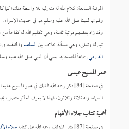
المرتبة السابعة: كلام الله له منه إليه بلا واسطة ملك؛ كما
وثبوتها لنبينا صلى الله عليه وسلم هو في حديث الإسراء.
وقد زاد بعضهم مرتبة ثامنة، وهي تكليم الله له كفاحاً م
تبارك وتعالى، وهي مسألة خلاف بين
السلف
والخلف، وإن 
الدارمي
إجماعاً للصحابة. يعني أن النبي صلى الله عليه وسلم
عمر المسيح عيسى
في صفحة [84] ذكر رحمه الله الشك في عمر المسيح
السماء، وله ثلاثة وثلاثون، فهذا لا يعرف له أثر متصل، يجب
أهمية كتاب جلاء الأفهام
في صفحة [87] يثني المؤلف رحمه الله على كتابه
جلاء الأفه