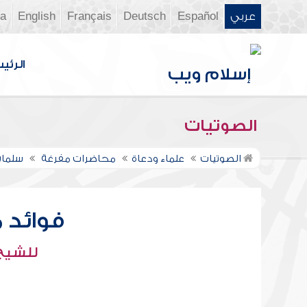
عربي
Español
Deutsch
Français
English
ia
الرئي
الصوتيات
الصوتيات
علماء ودعاة
محاضرات مفرغة
سلمان
فوائد م
للشيخ 