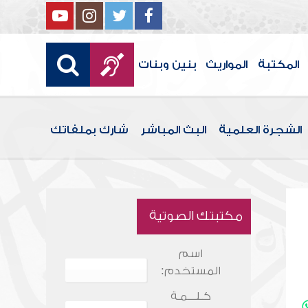
المكتبة
المواريث
بنين وبنات
الشجرة العلمية
البث المباشر
شارك بملفاتك
مكتبتك الصوتية
اسم
المستخدم:
كـلـــمـة