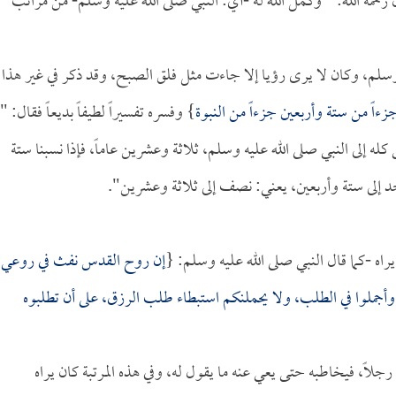
ن، يقول رحمه الله: " وكمل الله له -أي: النبي صلى الله عليه وسلم- من مراتب
 وسلم، وكان لا يرى رؤيا إلا جاءت مثل فلق الصبح، وقد ذكر في غير هذا
زءاً من ستة وأربعين جزءاً من النبوة
} وفسره تفسيراً لطيفاً بديعاً فقال: "
ه إلى النبي صلى الله عليه وسلم، ثلاثة وعشرين عاماً، فإذا نسبنا ستة
حد إلى ستة وأربعين، يعني: نصف إلى ثلاثة وعشرين".
 يراه -كما قال النبي صلى الله عليه وسلم: {
إن روح القدس نفث في روعي،
وأجملوا في الطلب، ولا يحملنكم استبطاء طلب الرزق، على أن تطلبوه
ك رجلاً، فيخاطبه حتى يعي عنه ما يقول له، وفي هذه المرتبة كان يراه