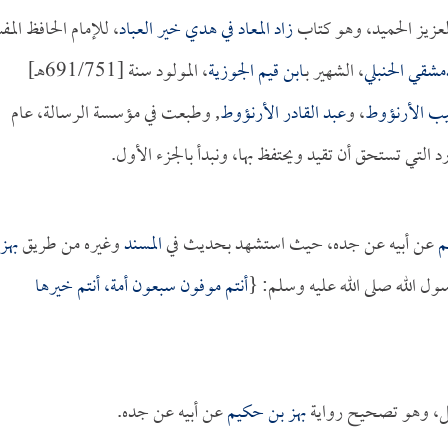
العزيز الحميد، وهو كتاب
زاد المعاد في هدي خير العباد
، للإمام الحافظ المف
مشقي الحنبلي
، الشهير بـ
ابن قيم الجوزية
، المولود سنة [691/751هـ]
ب الأرنؤوط
، و
عبد القادر الأرنؤوط
, وطبعت في مؤسسة الرسالة، عام
م
عن أبيه عن جده، حيث استشهد بحديث في
المسند
وغيره من طريق
بهز
ول الله صلى الله عليه وسلم: {
أنتم موفون سبعون أمة، أنتم خيرها
نقل، وهو تصحيح رواية
بهز بن حكيم
عن أبيه عن جده.