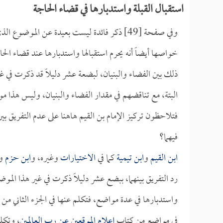
استقبال القبلة واستدبارها في قضاء الحاجة
وفي صفحة [49] ذكر فائدة ليست بعيدة عن الم
خواصها أيضاً أنه يحرم استقبالها واستدبارها عند قضاء الح
ذلك بين الفضاء والبنيان، لبضعة عشر دليلاً قد ذكرت في غي
البتة، مع تناقضهم في مقدار الفضاء والبنيان، وليس هذا 
فتلاحظون تركيز الإمام بن القيم هاهنا على عدم التفريق بي
فيهما؟
ابن القيم
و
ابن تيمية
كما في
الاختيارات
وغيره، و
ابن حزم
و
رد التفريق بينهما، ببضع عشر دليلاً ذكرت في غير هذا الموض
واستدبارها في عدة مواضع، فتكلم عنها في الجزء الثاني من
في مواضع من كتاب
إعلام الموقعين عن رب العالمين
، وتكلم