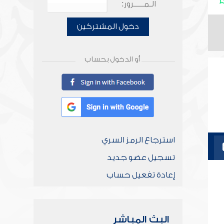
الـمـــــرور:
دخول المشتركين
أو الدخول بحساب
استرجاع الرمز السري
تسجيل عضو جديد
إعادة تفعيل حساب
البث المباشر