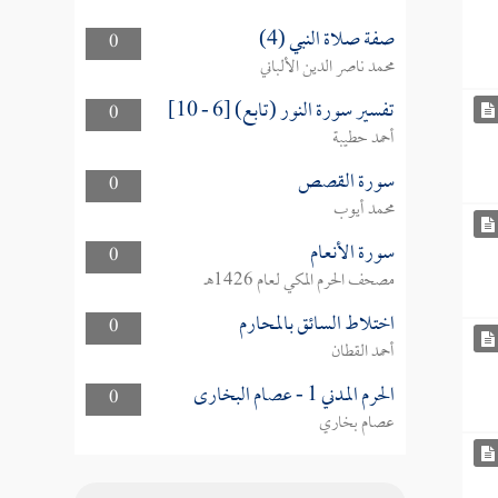
صفة صلاة النبي (4)
0
محمد ناصر الدين الألباني
تفسير سورة النور (تابع) [6 - 10]
0
أحمد حطيبة
سورة القصص
0
محمد أيوب
سورة الأنعام
0
مصحف الحرم المكي لعام 1426هـ
اختلاط السائق بالمحارم
0
أحمد القطان
الحرم المدني 1 - عصام البخارى
0
عصام بخاري