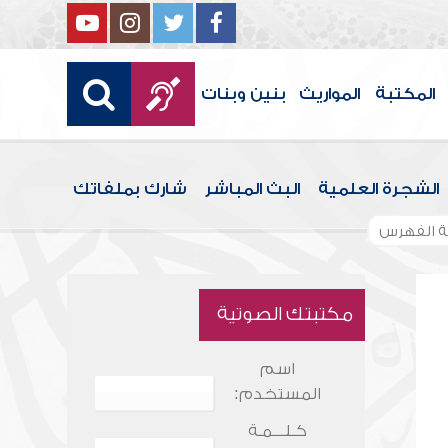
المكتبة
المواريث
بنين وبنات
الشجرة العلمية
البث المباشر
شارك بملفاتك
 الفهرس
مكتبتك الصوتية
اسم
المستخدم:
كـلـــمـة