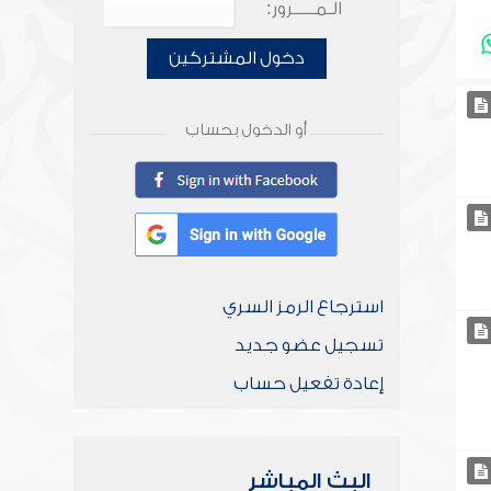
الـمـــــرور:
دخول المشتركين
أو الدخول بحساب
استرجاع الرمز السري
تسجيل عضو جديد
إعادة تفعيل حساب
البث المباشر