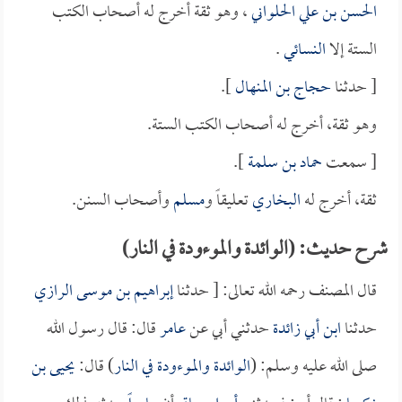
الحسن بن علي الحلواني
، وهو ثقة أخرج له أصحاب الكتب
الستة إلا
النسائي
.
[ حدثنا
حجاج بن المنهال
].
وهو ثقة، أخرج له أصحاب الكتب الستة.
[ سمعت
حماد بن سلمة
].
ثقة، أخرج له
البخاري
تعليقاً و
مسلم
وأصحاب السنن.
شرح حديث: (الوائدة والموءودة في النار)
قال المصنف رحمه الله تعالى: [ حدثنا
إبراهيم بن موسى الرازي
حدثنا
ابن أبي زائدة
حدثني أبي عن
عامر
قال: قال رسول الله
صلى الله عليه وسلم: (
الوائدة والموءودة في النار
) قال:
يحيى بن