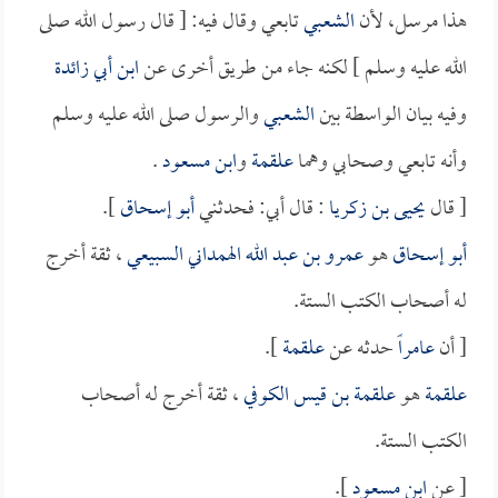
هذا مرسل، لأن
الشعبي
تابعي وقال فيه: [ قال رسول الله صلى
الله عليه وسلم ] لكنه جاء من طريق أخرى عن
ابن أبي زائدة
وفيه بيان الواسطة بين
الشعبي
والرسول صلى الله عليه وسلم
وأنه تابعي وصحابي وهما
علقمة
و
ابن مسعود
.
[ قال
يحيى بن زكريا
: قال أبي: فحدثني
أبو إسحاق
].
أبو إسحاق
هو
عمرو بن عبد الله الهمداني السبيعي
، ثقة أخرج
له أصحاب الكتب الستة.
[ أن
عامراً
حدثه عن
علقمة
].
علقمة
هو
علقمة بن قيس الكوفي
، ثقة أخرج له أصحاب
الكتب الستة.
[ عن
ابن مسعود
].