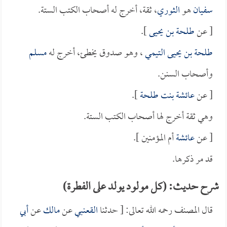
سفيان
هو
الثوري
، ثقة، أخرج له أصحاب الكتب الستة.
[ عن
طلحة بن يحيى
].
طلحة بن يحيى التيمي
، وهو صدوق يخطئ، أخرج له
مسلم
وأصحاب السنن.
[ عن
عائشة بنت طلحة
].
وهي ثقة أخرج لها أصحاب الكتب الستة.
[ عن
عائشة
أم المؤمنين ].
قد مر ذكرها.
شرح حديث: (كل مولود يولد على الفطرة)
قال المصنف رحمه الله تعالى: [ حدثنا
القعنبي
عن
مالك
عن
أبي