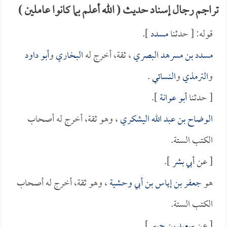
تراجم رجال إسناد حديث ( الله أعلم بما كانوا عاملين )
قوله: [ حدثنا
مسدد
].
مسدد بن مسرهد البصري
، ثقة، أخرج له
البخاري
و
أبو داود
و
الترمذي
و
النسائي
.
[ حدثنا
أبو عوانة
].
الوضاح بن عبد الله اليشكري
، وهو ثقة، أخرج له أصحاب
الكتب الستة.
[ عن
أبي بشر
].
هو
جعفر بن إياس بن أبي وحشية
، وهو ثقة، أخرج له أصحاب
الكتب الستة.
[ عن
سعيد بن جبير
].