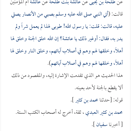
عن
طلحة بن يحيى
عن
عائشة بنت طلحة
عن
عائشة
أم المؤمنين
قالت: (
أتي النبي صلى الله عليه وسلم بصبي من الأنصار يصلي
عليه، قالت: قلت: يا رسول الله! طوبى لهذا لم يعمل شراً ولم
يدر به، فقال: أوغير ذلك يا
عائشة
؟ إن الله خلق الجنة وخلق لها
أهلاً، وخلقها لهم وهم في أصلاب آبائهم، وخلق النار وخلق لها
أهلاً، وخلقها لهم وهم في أصلاب آبائهم
).
هذا الحديث هو الذي تقدمت الإشارة إليه، والمقصود من ذلك
ألا يقطع بالجنة لأحد بعينه.
قوله: [حدثنا
محمد بن كثير
].
محمد بن كثير العبدي
، ثقة، أخرج له أصحاب الكتب الستة.
[ أخبرنا
سفيان
].