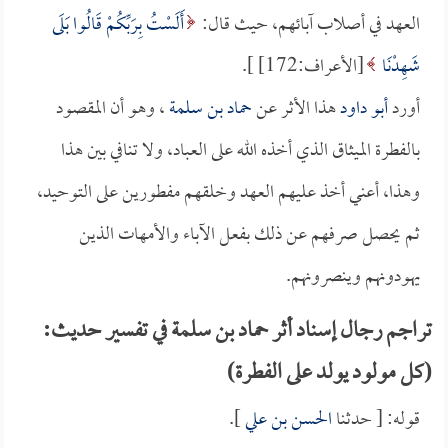
العهد في أصلاب آبائهم، حيث قال:
أَلَسْتُ بِرَبِّكُمْ قَالُوا بَلَى
شَهِدْنَا
[الأعراف:172] ].
أورد
أبو داود
هذا الأثر عن
حماد بن سلمة
، وهو أن المقصود
بالفطرة الميثاق الذي أخذه الله على العباد، ولا تنافي بين هذا
وهذا، أعني أخذ عليهم العهد وخلقهم مفطورين على التوحيد،
ثم يحصل صرفهم عن ذلك بفعل الآباء والأمهات الذين
يهودونهم وينصرونهم.
تراجم رجال إسناد أثر حماد بن سلمة في تفسير حديث:
(كل مولود يولد على الفطرة)
قوله: [ حدثنا
الحسن بن علي
].