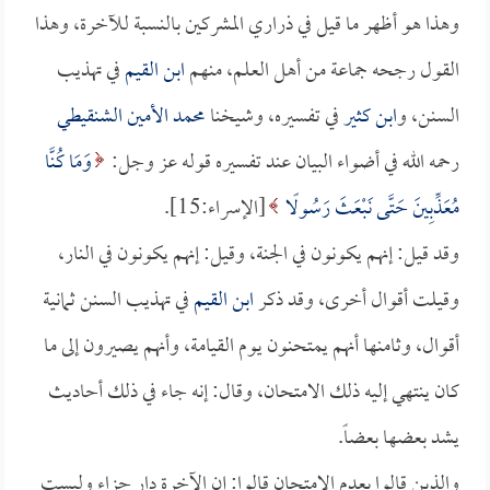
وهذا هو أظهر ما قيل في ذراري المشركين بالنسبة للآخرة، وهذا
القول رجحه جماعة من أهل العلم، منهم
ابن القيم
في تهذيب
السنن، و
ابن كثير
في تفسيره، وشيخنا
محمد الأمين الشنقيطي
رحمه الله في أضواء البيان عند تفسيره قوله عز وجل:
وَمَا كُنَّا
مُعَذِّبِينَ حَتَّى نَبْعَثَ رَسُولًا
[الإسراء:15].
وقد قيل: إنهم يكونون في الجنة، وقيل: إنهم يكونون في النار،
وقيلت أقوال أخرى، وقد ذكر
ابن القيم
في تهذيب السنن ثمانية
أقوال، وثامنها أنهم يمتحنون يوم القيامة، وأنهم يصيرون إلى ما
كان ينتهي إليه ذلك الامتحان، وقال: إنه جاء في ذلك أحاديث
يشد بعضها بعضاً.
والذين قالوا بعدم الامتحان قالوا: إن الآخرة دار جزاء وليست