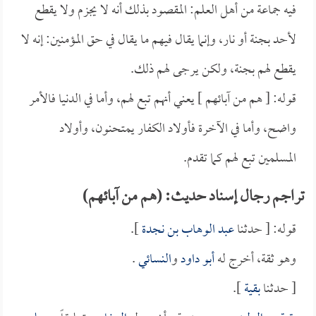
فيه جماعة من أهل العلم: المقصود بذلك أنه لا يجزم ولا يقطع
لأحد بجنة أو نار، وإنما يقال فيهم ما يقال في حق المؤمنين: إنه لا
يقطع لهم بجنة، ولكن يرجى لهم ذلك.
قوله: [ هم من آبائهم ] يعني أنهم تبع لهم، وأما في الدنيا فالأمر
واضح، وأما في الآخرة فأولاد الكفار يمتحنون، وأولاد
المسلمين تبع لهم كما تقدم.
تراجم رجال إسناد حديث: (هم من آبائهم)
قوله: [ حدثنا
عبد الوهاب بن نجدة
].
وهو ثقة، أخرج له
أبو داود
و
النسائي
.
[ حدثنا
بقية
].