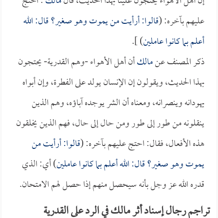
إن أهل الأهواء يحتجون علينا بهذا الحديث، قال
مالك
: احتج
عليهم بآخره: (
قالوا: أرأيت من يموت وهو صغير؟ قال: الله
أعلم بما كانوا عاملين
) ].
ذكر المصنف عن
مالك
أن أهل الأهواء -وهم القدرية- يحتجون
بهذا الحديث، ويقولون إن الإنسان يولد على الفطرة، وإن أبواه
يهودانه وينصرانه، ومعناه أن الشر يوجده آباؤه، وهم الذين
ينقلونه من طور إلى طور ومن حال إلى حال، فهم الذين يخلقون
هذه الأفعال، فقال: احتج عليهم بآخره: (
قالوا: أرأيت من
يموت وهو صغير؟ قال: الله أعلم بما كانوا عاملين
) أي: الذي
قدره الله عز وجل بأنه سيحصل منهم إذا حصل لهم الامتحان.
تراجم رجال إسناد أثر مالك في الرد على القدرية