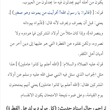
يكون من أهله أنهم يحدثون فيه ما يحدثون من العيوب.
قوله: [ (
قالوا: يا رسول الله! أفرأيت من يموت وهو صغير
) ].
يعني: قبل أن يصرف ويحرف لأنه قال: (فأبواه يهودانه
وينصرانه)، وإذا كان مثلاً من أولاد المشركين فما هودوه ولا
نصروه، ولكن نقلوه عن الفطرة التي هو عليها إلى دين آخر من
أديان أهل الكفر.
قوله عليه الصلاة والسلام: [ (الله أعلم بما كانوا عاملين) ] هذا
مثل الجواب الذي سئل فيه النبي صلى الله عليه وسلم عن أولاد
المشركين فقال: (الله أعلم بما كانوا عاملين) يعني أنهم يمتحنون
يوم القيامة، وعلى ضوء نتيجة الامتحان يكون الانقسام.
تراجم رجال إسناد حديث: (كل مولود يولد على الفطرة)