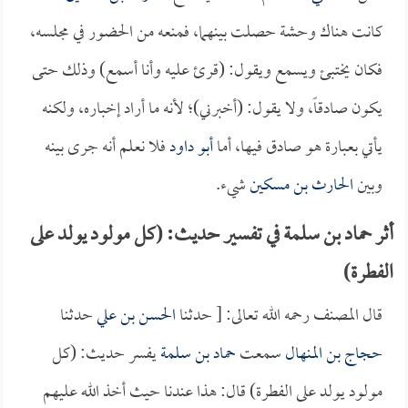
كانت هناك وحشة حصلت بينهما، فمنعه من الحضور في مجلسه،
فكان يختبئ ويسمع ويقول: (قرئ عليه وأنا أسمع) وذلك حتى
يكون صادقاً، ولا يقول: (أخبرني)؛ لأنه ما أراد إخباره، ولكنه
يأتي بعبارة هو صادق فيها، أما
أبو داود
فلا نعلم أنه جرى بينه
وبين
الحارث بن مسكين
شيء.
أثر حماد بن سلمة في تفسير حديث: (كل مولود يولد على
الفطرة)
قال المصنف رحمه الله تعالى: [ حدثنا
الحسن بن علي
حدثنا
حجاج بن المنهال
سمعت
حماد بن سلمة
يفسر حديث: (كل
مولود يولد على الفطرة) قال: هذا عندنا حيث أخذ الله عليهم