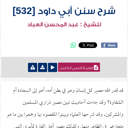
شرح سنن أبي داود [532]
للشيخ : عبد المحسن العباد
التفريغ النصي الكامل
قد قدر الله مصير كل إنسان وهو في بطن أمه، أهو إلى السعادة أم
الشقاوة؟ وقد جاءت أحاديث تبين مصير ذراري المسلمين
والمشركين، وقد شرحها العلماء وبينوا المقصود بها وجمعوا بين ما هو
متعارض في الظاهر منها. وكذلك مصير أهل الفترة كأبوي النبي