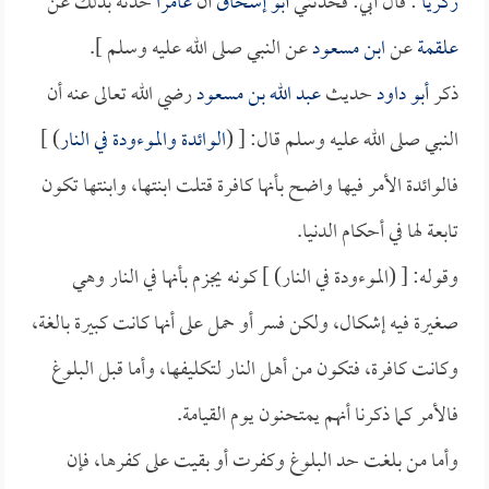
زكريا
: قال أبي: فحدثني
أبو إسحاق
أن
عامراً
حدثه بذلك عن
علقمة
عن
ابن مسعود
عن النبي صلى الله عليه وسلم ].
ذكر
أبو داود
حديث
عبد الله بن مسعود
رضي الله تعالى عنه أن
النبي صلى الله عليه وسلم قال: [ (
الوائدة والموءودة في النار
) ]
فالوائدة الأمر فيها واضح بأنها كافرة قتلت ابنتها، وابنتها تكون
تابعة لها في أحكام الدنيا.
وقوله: [ (الموءودة في النار) ] كونه يجزم بأنها في النار وهي
صغيرة فيه إشكال، ولكن فسر أو حمل على أنها كانت كبيرة بالغة،
وكانت كافرة، فتكون من أهل النار لتكليفها، وأما قبل البلوغ
فالأمر كما ذكرنا أنهم يمتحنون يوم القيامة.
وأما من بلغت حد البلوغ وكفرت أو بقيت على كفرها، فإن