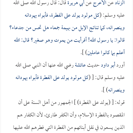
الزناد
عن
الأعرج
عن
أبي هريرة
قال: قال رسول الله صلى الله
عليه وسلم: (
كل مولود يولد على الفطرة، فأبواه يهودانه
وينصرانه، كما تناتج الإبل من بهيمة جمعاء هل تحس من جدعاء؟
قالوا: يا رسول الله! أفرأيت من يموت وهو صغير؟ قال: الله
أعلم بما كانوا عاملين
) ].
أورد
أبو داود
حديث
عائشة
رضي الله عنها أن النبي صلى الله
عليه وسلم قال: [ (
كل مولود يولد على الفطرة فأبواه يهودانه
وينصرانه
) ].
قوله: [ (يولد على الفطرة) ] الجمهور من أهل السنة على أن
المقصود بالفطرة الإسلام، وأن الكفر طارئ، لأن الكفار هم
الذين يسعون في نقل أبنائهم من الفطرة التي فطرهم الله عليها