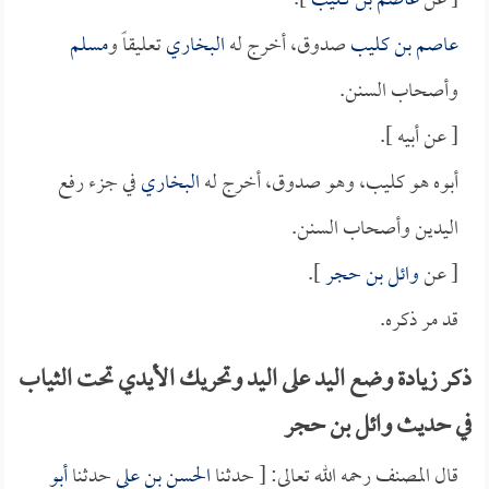
[ عن
عاصم بن كليب
].
عاصم بن كليب
صدوق، أخرج له
البخاري
تعليقاً و
مسلم
وأصحاب السنن.
[ عن أبيه ].
أبوه هو كليب، وهو صدوق، أخرج له
البخاري
في جزء رفع
اليدين وأصحاب السنن.
[ عن
وائل بن حجر
].
قد مر ذكره.
ذكر زيادة وضع اليد على اليد وتحريك الأيدي تحت الثياب
في حديث وائل بن حجر
قال المصنف رحمه الله تعالى: [ حدثنا
الحسن بن علي
حدثنا
أبو