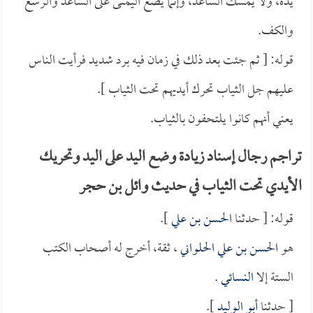
يده، ولا يمسك الساعد، وإنما يضع اليمنى على الساعد والرسغ
والكف.
قوله: [ ثم جئت بعد ذلك في زمان فيه برد شديد فرأيت الناس
عليهم جل الثياب تحرك أيديهم تحت الثياب ].
يعني أنهم كانوا يلتحفون بالثياب.
تراجم رجال إسناد زيادة وضع اليد على اليد وتحريك
الأيدي تحت الثياب في حديث وائل بن حجر
قوله: [ حدثنا
الحسن بن علي
].
هو
الحسن بن علي الحلواني
، ثقة، أخرج له أصحاب الكتب
الستة إلا
النسائي
.
[ حدثنا
أبو الوليد
].