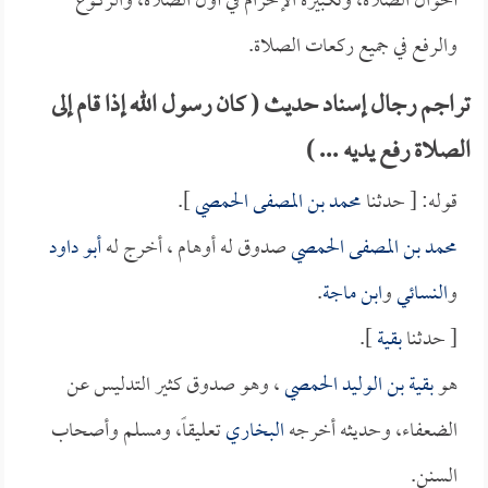
أحوال الصلاة، وتكبيرة الإحرام في أول الصلاة، والركوع
والرفع في جميع ركعات الصلاة.
تراجم رجال إسناد حديث ( كان رسول الله إذا قام إلى
الصلاة رفع يديه ... )
قوله: [ حدثنا
محمد بن المصفى الحمصي
].
محمد بن المصفى الحمصي
صدوق له أوهام ، أخرج له
أبو داود
و
النسائي
و
ابن ماجة
.
[ حدثنا
بقية
].
هو
بقية بن الوليد الحمصي
، وهو صدوق كثير التدليس عن
الضعفاء، وحديثه أخرجه
البخاري
تعليقاً، ومسلم وأصحاب
السنن.