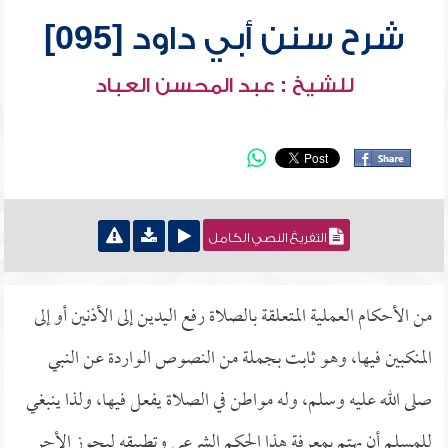
شرح سنن أبي داود [095]
للشيخ : عبد المحسن العباد
التفريغ النصي الكامل
من الأحكام العملية المتعلقة بالصلاة رفع اليدين إلى الأذنين أو إلى
المنكبين فيها، وهو ثابت بجملة من النصوص الواردة عن النبي
صلى الله عليه وسلم، وله مواطن في الصلاة يفعل فيها، ولذا ينبغي
للمسلم أن يهتم بمعرفة هذا الحكم الشرعي وتطبيقه ليحوز الأجر