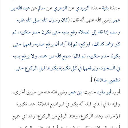
حدثنا
بقية
حدثنا
الزبيدي
عن
الزهري
عن
سالم
عن
عبد الله بن
عمر
رضي الله عنهما أنه قال: (
كان رسول الله صلى الله عليه
وسلم إذا قام إلى الصلاة رفع يديه حتى تكون حذو منكبيه، ثم
كبر وهما كذلك، فيركع، ثم إذا أراد أن يرفع صلبه رفعهما حتى
يكونا حذو منكبيه، ثم قال: سمع الله لمن حمده. ولا يرفع يديه
في السجود، ويرفعهما في كل تكبيرة يكبرها قبل الركوع حتى
تنقضي صلاته
) ].
أورد
أبو داود
حديث
ابن عمر
رضي الله عنه من طريق أخرى،
وفيه ما في الذي قبله أنه يكبر في المواضع الثلاثة: عند تكبيرة
الإحرام، وعند الركوع، وعند الرفع من الركوع. وهذا في جميع