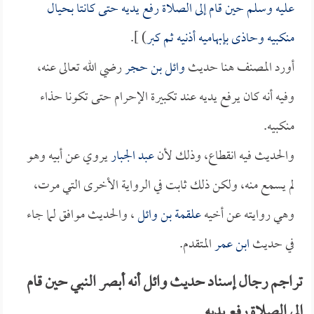
عليه وسلم حين قام إلى الصلاة رفع يديه حتى كانتا بحيال
منكبيه وحاذى بإبهاميه أذنيه ثم كبر
) ].
أورد المصنف هنا حديث
وائل بن حجر
رضي الله تعالى عنه،
وفيه أنه كان يرفع يديه عند تكبيرة الإحرام حتى تكونا حذاء
منكبيه.
والحديث فيه انقطاع، وذلك لأن
عبد الجبار
يروي عن أبيه وهو
لم يسمع منه، ولكن ذلك ثابت في الرواية الأخرى التي مرت،
وهي روايته عن أخيه
علقمة بن وائل
، والحديث موافق لما جاء
في حديث
ابن عمر
المتقدم.
تراجم رجال إسناد حديث وائل أنه أبصر النبي حين قام
إلى الصلاة رفع يديه