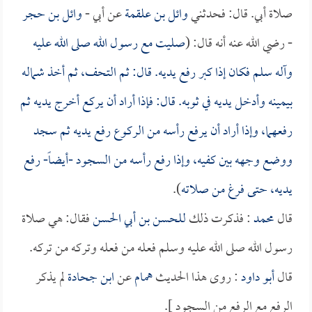
صلاة أبي. قال: فحدثني
وائل بن علقمة
عن أبي -
وائل بن حجر
- رضي الله عنه أنه قال: (
صليت مع رسول الله صلى الله عليه
وآله سلم فكان إذا كبر رفع يديه. قال: ثم التحف، ثم أخذ شماله
بيمينه وأدخل يديه في ثوبه. قال: فإذا أراد أن يركع أخرج يديه ثم
رفعهما، وإذا أراد أن يرفع رأسه من الركوع رفع يديه ثم سجد
ووضع وجهه بين كفيه، وإذا رفع رأسه من السجود -أيضاً- رفع
يديه، حتى فرغ من صلاته
).
قال
محمد
: فذكرت ذلك
للحسن بن أبي الحسن
فقال: هي صلاة
رسول الله صلى الله عليه وسلم فعله من فعله وتركه من تركه.
قال
أبو داود
: روى هذا الحديث
همام
عن
ابن جحادة
لم يذكر
الرفع مع الرفع من السجود ].