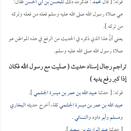
قوله: [ قال
محمد
: فذكرت ذلك
للحسن بن أبي الحسن
فقال:
هي صلاة رسول الله صلى الله عليه وسلم فعله من فعله وتركه
من تركه ].
يعني أنَّ هذا الذي ذكره في الحديث من الرفع في هذه المواطن هو
صلاة رسول الله صلى الله عليه وسلم.
تراجم رجال إسناد حديث ( صليت مع رسول الله فكان
إذا كبر رفع يديه )
قوله: [ حدثنا
عبيد الله بن عمر بن ميسرة الجشمي
].
عبيد الله بن عمر بن ميسرة الجشمي
ثقة، أخرج حديثه
البخاري
و
مسلم
و
أبو داود
و
النسائي
.
[ حدثنا
عبد الوارث بن سعيد
].