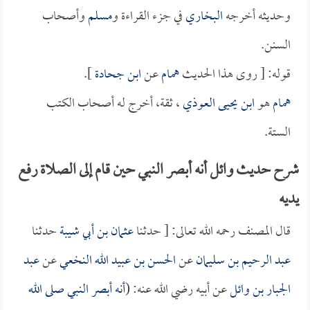
وحديثه أخرجه
البخاري
في جزء القراءة و
مسلم
وأصحاب
السنن.
قوله: [ روى هذا الحديث
همام
عن
ابن جحادة
].
همام
هو
ابن يحيى العوذي
، ثقة، أخرج له أصحاب الكتب
الستة.
شرح حديث وائل أنه أبصر النبي حين قام إلى الصلاة رفع
يديه
قال المصنف رحمه الله تعالى: [ حدثنا
عثمان بن أبي شيبة
حدثنا
عبد الرحيم بن سليمان
عن
الحسن بن عبيد الله النخعي
عن
عبد
الجبار بن وائل
عن أبيه رضي الله عنه: (
أنه أبصر النبي صلى الله