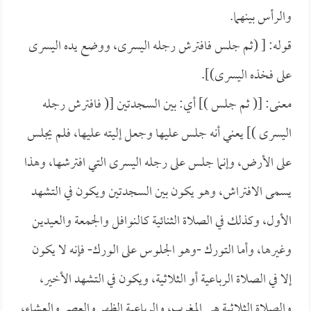
والرأس بينهما.
قوله: [ (ثم جلس فافترش رجله اليسرى، ووضع يده اليسرى
على فخذه اليسرى)].
معنى: [( ثم جلس )] أي: بين السجدتين [( فافترش رجله
اليسرى )] يعني أنه جلس عليها وجعل إليته عليها، فلم يجلس
على الأرض، وإنما جلس على رجله اليسرى التي افترشها، وهذا
يسمى الافتراش، وهو يكون بين السجدتين ويكون في التشهد
الأول، وكذلك في الصلاة الثنائية كالنوافل والجمعة والعيدين
وغيرها، وأما التورك -وهو الجلوس على الورك- فإنه لا يكون
إلا في الصلاة الرباعية أو الثلاثية، ويكون في التشهد الأخير،
والصلاة الثلاثية هي المغرب، والرباعية الظهر والعصر والعشاء،