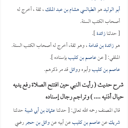
أبو الوليد
هو
الطيالسي هشام بن عبد الملك
، ثقة ، أخرج له
أصحاب الكتب الستة.
[ حدثنا
زائدة
].
هو
زائدة بن قدامة
، وهو ثقة، أخرج له أصحاب الكتب الستة.
الملقي: [ عن
عاصم بن كليب
بإسناده ].
عاصم بن كليب
وأبوه و
وائل
قد مر ذكرهم.
شرح حديث ( رأيت النبي حين افتتح الصلاة رفع يديه
حيال أذنيه .... ) وتراجم رجال إسناده
قال المصنف رحمه الله تعالى: [ حدثنا
عثمان بن أبي شيبة
حدثنا
شريك
عن
عاصم بن كليب
عن أبيه عن
وائل بن حجر
رضي