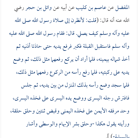
المفضل
عن
عاصم بن كليب
عن أبيه عن
وائل بن حجر
رضي
الله عنه أنه قال: (
قلت: لأنظرن إلى صلاة رسول الله صلى الله
عليه وآله وسلم كيف يصلي. قال: فقام رسول الله صلى الله عليه
وآله سلم فاستقبل القبلة فكبر فرفع يديه حتى حاذتا أذنيه ثم
أخذ شماله بيمينه، فلما أراد أن يركع رفعهما مثل ذلك، ثم وضع
يديه على ركبتيه، فلما رفع رأسه من الركوع رفعهما مثل ذلك،
فلما سجد وضع رأسه بذلك المنزل من بين يديه، ثم جلس
فافترش رجله اليسرى ووضع يده اليسرى على فخذه اليسرى،
وحد مرفقه الأيمن على فخذه اليمنى وقبض ثنتين وحلق حلقة،
ورأيته يقول هكذا -وحلق بشر الإبهام والوسطى وأشار
بالسبابة-
) ].