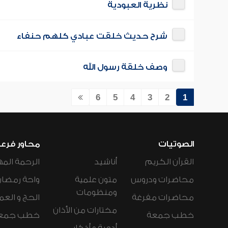
نظرية العبودية
شرح حديث خلقت عبادي كلهم حنفاء
وصف خلقة رسول الله
6
5
4
3
2
1
الصوتيات
محاور فرع
القرآن الكريم
أناشيد
الرحمة المه
محاضرات ودروس
متون علمية
واحة رمضان
ومنظومات
محاضرات مفرغة
الحج و العم
مختارات من الأذان
خطب جمعة
خطب جمع