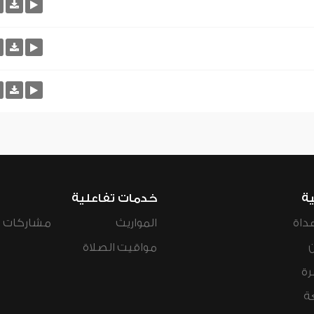
ية
خدمات تفاعلية
داة
المواريث
مشاركات ال
مواقيت الصلاة
رة
ة