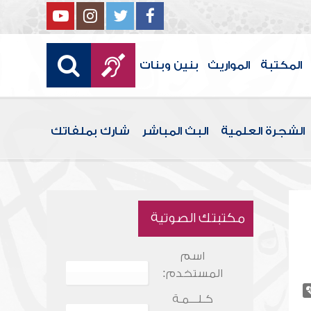
المكتبة
المواريث
بنين وبنات
الشجرة العلمية
البث المباشر
شارك بملفاتك
مكتبتك الصوتية
اسم
المستخدم:
كـلـــمـة