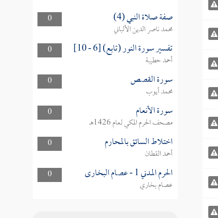
صفة صلاة النبي (4)
0
محمد ناصر الدين الألباني
تفسير سورة النور (تابع) [6 - 10]
0
أحمد حطيبة
سورة القصص
0
محمد أيوب
سورة الأنعام
0
مصحف الحرم المكي لعام 1426هـ
اختلاط السائق بالمحارم
0
أحمد القطان
الحرم المدني 1 - عصام البخارى
0
عصام بخاري