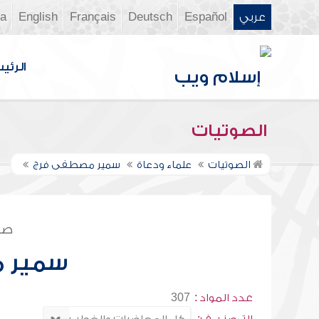
عربي
Español
Deutsch
Français
English
ia
الرئي
الصوتيات
الصوتيات
علماء ودعاة
سمير مصطفى فرج
صف
سمير 
عدد المواد :
307