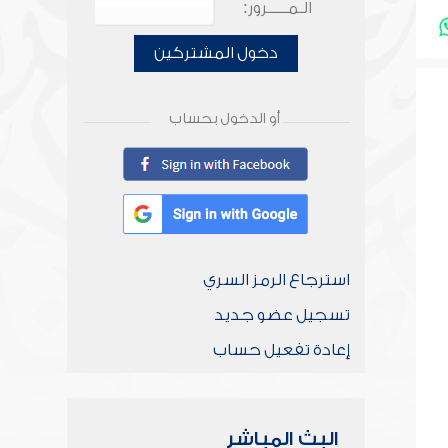
الـمـــــرور:
دخول المشتركين
أو الدخول بحساب
استرجاع الرمز السري
تسجيل عضو جديد
إعادة تفعيل حساب
البث المباشر