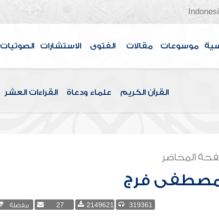
Indones
سية
موسوعات
مقالات
الفتوى
الاستشارات
الصوتيات
القرآن الكريم
علماء ودعاة
القراءات العشر
حة المحاضر
مصطفى فرج
319361
2149621
27
مفضلة