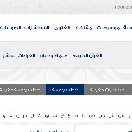
Indones
سية
موسوعات
مقالات
الفتوى
الاستشارات
الصوتيات
القرآن الكريم
علماء ودعاة
القراءات العشر
محاضرات مفرغة
خطب جمعة
خطب جمعة مفرغة
ز
س
ش
ص
ض
ط
ظ
ع
غ
ف
ق
ك
ل
م
ن
ه
و