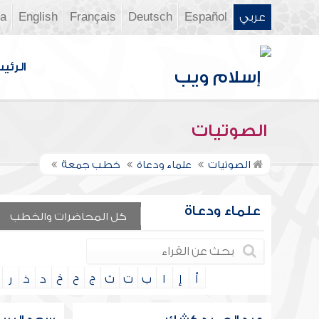
عربي
Español
Deutsch
Français
English
ia
الرئي
الصوتيات
الصوتيات
علماء ودعاة
خطب جمعة
علماء ودعاة
كل المحاضرات والخطب
أ
إ
ا
ب
ت
ث
ج
ح
خ
د
ذ
ر