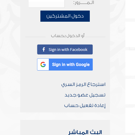
الـمـــــرور:
دخول المشتركين
أو الدخول بحساب
استرجاع الرمز السري
تسجيل عضو جديد
إعادة تفعيل حساب
البث المباشر