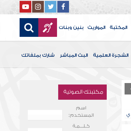
المكتبة
المواريث
بنين وبنات
الشجرة العلمية
البث المباشر
شارك بملفاتك
مكتبتك الصوتية
اسم
ي
المستخدم:
كـلـــمـة