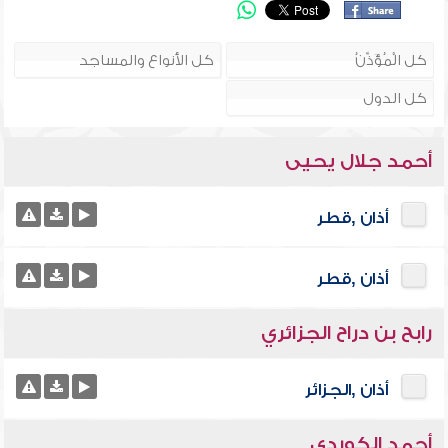
أحمد جلال يحيى
أذان ,قطر
أذان ,قطر
رابح بن دراح الجزائري
أذان ,الجزائر
أحمد الكوردي