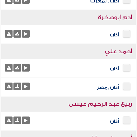
أذان ,المغرب
آدم أبوصخرة
أذان
أحمد علي
أذان
أذان ,مصر
ربيع عبد الرحيم عيسى
أذان