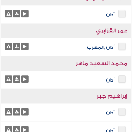
أذان
عمر القزابري
أذان ,المغرب
محمد السعيد ماهر
أذان
إبراهيم جبر
أذان
أذان