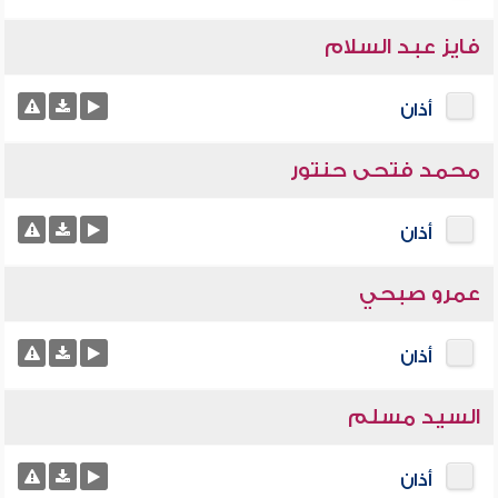
فايز عبد السلام
أذان
محمد فتحى حنتور
أذان
عمرو صبحي
أذان
السيد مسلم
أذان