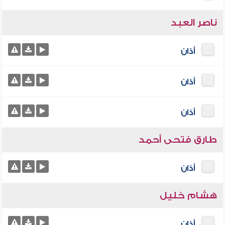
ناصر العبد
أذان
أذان
أذان
طارق فتحى أحمد
أذان
هشام خليل
أذان