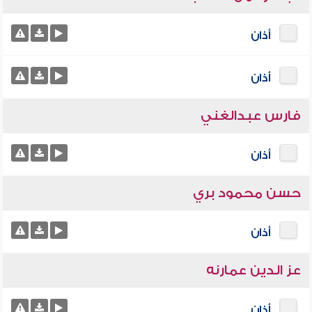
أذان
أذان
فارس عبدالغني
أذان
حسن محمود بري
أذان
عز الدين عمارنه
أذان