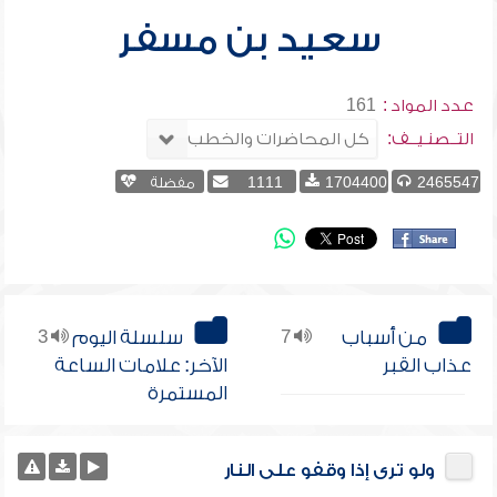
سعيد بن مسفر
عدد المواد :
161
التــصنـيــف:
2465547
1704400
1111
مفضلة
من أسباب
7
سلسلة اليوم
3
عذاب القبر
الآخر: علامات الساعة
المستمرة
ولو ترى إذا وقفو على النار