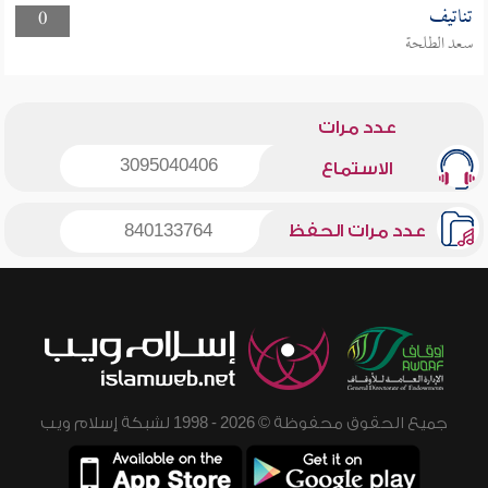
تناتيف
0
سعد الطلحة
عدد مرات
3095040406
الاستماع
عدد مرات الحفظ
840133764
جميع الحقوق محفوظة © 2026 - 1998 لشبكة إسلام ويب