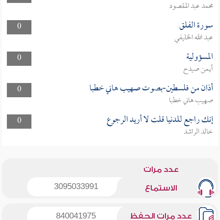
محمد عبد المقصود
سورة الفلق
0
عبد الله الخليفي
المسؤولية
0
أيمن صيدح
أذان من فلسطين-بصوت صهيب هاني خطبا
0
صهيب هاني خطبا
إنك راجع للدنيا قلت لا أريد الرجوع
0
خالد الراشد
عدد مرات
3095033991
الاستماع
عدد مرات الحفظ
840041975