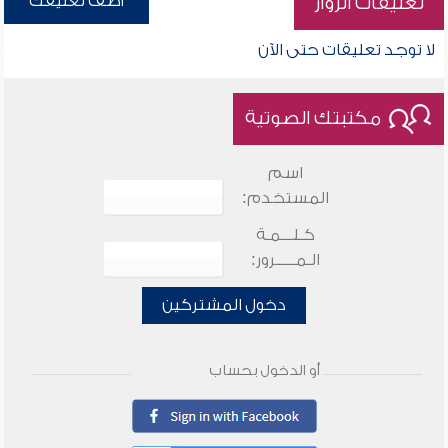
أضف تعليقك
تعليقات الزوار
لا توجد تعليقات حتى الآن
مكتبتك الصوتية
اسم
المستخدم:
كـلـــمـة
الـمـــــرور:
دخول المشتركين
أو الدخول بحساب