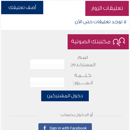
أضف تعليقك
تعليقات الزوار
لا توجد تعليقات حتى الآن
مكتبتك الصوتية
اسم
المستخدم:
كـلـــمـة
الـمـــــرور:
دخول المشتركين
أو الدخول بحساب