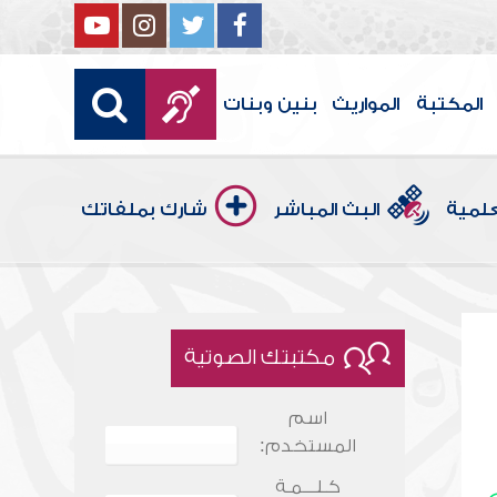
المكتبة
المواريث
بنين وبنات
علمية
البث المباشر
شارك بملفاتك
مكتبتك الصوتية
اسم
المستخدم:
كـلـــمـة