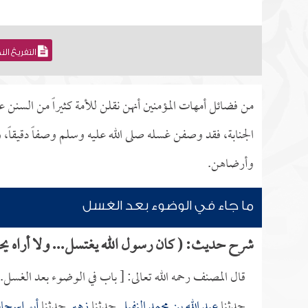
التفريغ ال
من فضائل أمهات المؤمنين أنهن نقلن للأمة كثيراً من السنن 
الجنابة، فقد وصفن غسله صلى الله عليه وسلم وصفاً دقيقاً
وأرضاهن.
ما جاء في الوضوء بعد الغسل
شرح حديث: ( كان رسول الله يغتسل... ولا أراه ي
قال المصنف رحمه الله تعالى: [ باب في الوضوء بعد الغسل.
حدثنا
عبد الله بن محمد النفيلي
حدثنا
زهير
حدثنا
أبو إسحا