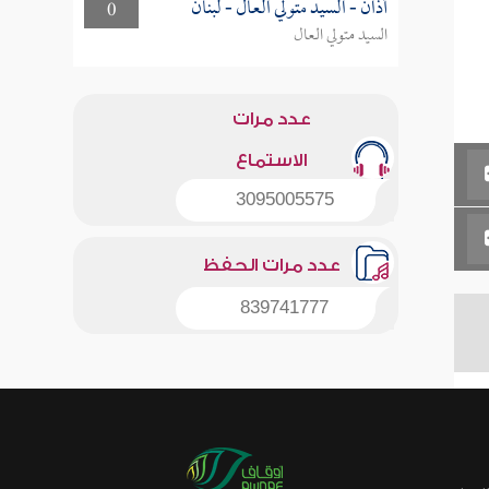
أذان - السيد متولي العال - لبنان
0
السيد متولي العال
عدد مرات
الاستماع
3095005575
عدد مرات الحفظ
839741777