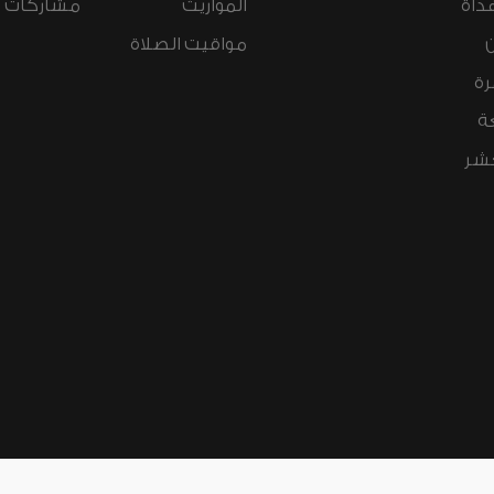
داة
المواريث
مشاركات ال
مواقيت الصلاة
رة
ة
عشر