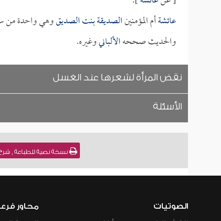
[ عن
عائشة
].
عائشة
أم المؤمنين
الصديقة بنت الصديق
وهي واحدة من سبع
والحديث صححه
الألباني
وغيره.
نقض المرأة لشعرها عند الغسل
الأسئلة
نسخة نصية للطباعة , شرح سنن أبي داود [039] 
الصوتيات
محاور فرع