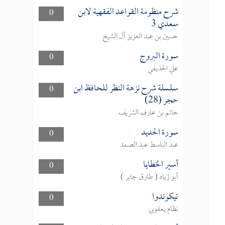
شرح منظومة القواعد الفقهية لابن
0
سعدي 3
حسين بن عبد العزيز آل الشيخ
سورة البروج
0
علي الحذيفي
سلسلة شرح نزهة النظر للحافظ ابن
0
حجر (28)
حاتم بن عارف الشريف
سورة الحديد
0
عبد الباسط عبد الصمد
أسير الخطايا
0
أبو زياد ( طارق جابر )
تيكوندوا
0
نظام يعقوبي