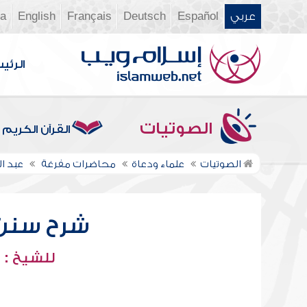
عربي
Español
Deutsch
Français
English
ia
الرئي
الصوتيات
القرآن الكريم
الصوتيات
علماء ودعاة
محاضرات مفرغة
عبد ا
شرح سنن أب
للشيخ : 