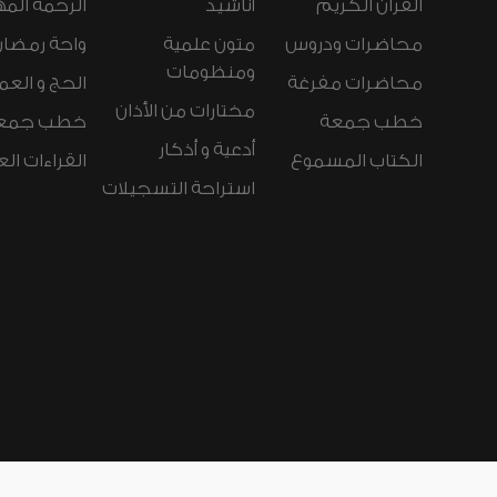
القرآن الكريم
أناشيد
الرحمة المه
محاضرات ودروس
متون علمية
واحة رمضان
ومنظومات
محاضرات مفرغة
الحج و العم
مختارات من الأذان
خطب جمعة
خطب جمع
أدعية و أذكار
الكتاب المسموع
القراءات ال
استراحة التسجيلات