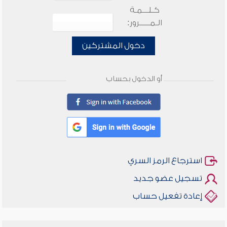
كـلـــمـة
الـمـــــرور:
دخول المشتركين
أو الدخول بحساب
استرجاع الرمز السري
تسجيل عضو جديد
إعادة تفعيل حساب