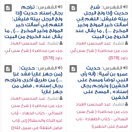
الفهرس:
شرح
الفهرس:
تراجم
حديث (إذا ولج الرجل
رجال إسناد حديث (إذا
بيته فليقل: اللهم إني
ولج الرجل بيته فليقل:
أسألك خير المولج وخير
اللهم إني أسألك خير
المخرج ...) , ما يقال عند
المولج وخير المخرج ...) , ما
الخروج من البيت
يقال عند الخروج من البيت
للشيخ:
عبد المحسن العباد
للشيخ:
عبد المحسن العباد
جزء من محاضرة ( شرح سنن أبي
جزء من محاضرة ( شرح سنن أبي
داود [578])
داود [578])
الفهرس:
حديث
الفهرس:
حديث:
عمرو بن أمية: (أنه رأى
(من جهز غازياً فقد غزا
النبي توضأ ومسح على
...) من طريق أخرى وتراجم
الخفين) وتراجم رجال
رجال إسناده , فضل من
إسناده , المسح على
جهز غازياً
الخفين
للشيخ:
عبد المحسن العباد
للشيخ:
عبد المحسن العباد
جزء من محاضرة ( شرح سنن
جزء من محاضرة ( شرح سنن
النسائي - كتاب الجهاد - (باب
النسائي - كتاب الطهارة - باب
غزو الترك والحبشة) إلى (باب
المسح على الخفين)
فضل النفقة في سبيل الله))