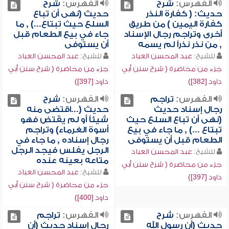
الفهرس:
شرح
الفهرس:
شرح
حديث: ( كفارة النذر
حديث (نهى أن تباع
كفارة اليمين ) من طريق
السلع حيث تبتاع...) , ما
أخرى وتراجم رجال الإسناد
جاء في بيع الطعام قبل
, من نذر نذراً لم يسمه
أن يستوفى
للشيخ:
عبد المحسن العباد
للشيخ:
عبد المحسن العباد
جزء من محاضرة ( شرح سنن أبي
جزء من محاضرة ( شرح سنن أبي
داود [382])
داود [397])
الفهرس:
تراجم
الفهرس:
شرح
رجال إسناد حديث
حديث (...اقتضى منه
(نهى أن تباع السلع حيث
شيئاً أو لم يقتض فهو
تبتاع ...) , ما جاء في بيع
أسوة الغرماء) وتراجم
الطعام قبل أن يستوفى
رجال إسناده , ما جاء في
الرجل يفلس فيجد الرجل
للشيخ:
عبد المحسن العباد
متاعه بعينه عنده
جزء من محاضرة ( شرح سنن أبي
للشيخ:
عبد المحسن العباد
داود [397])
جزء من محاضرة ( شرح سنن أبي
داود [400])
الفهرس:
شرح
الفهرس:
تراجم
حديث (أن رسول الله
رجال إسناد حديث (أن