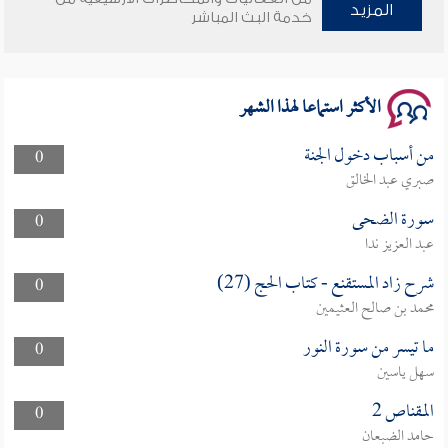
المزيد
خدمة البث المباشر
سلسلة محاضرات نفحات رمضانية 1444هـ
الأكثر استماعا لهذا الشهر
من أسباب دخول الجنة
0
صبري عبد الخالق
سورة الضحى
0
عبد العزيز ندا
شرح زاد المستقنع - كتاب الحج (27)
0
محمد بن صالح العثيمين
ما تيسر من سورة النور
0
سهل ياسين
المقناص 2
0
حامد الضبعان