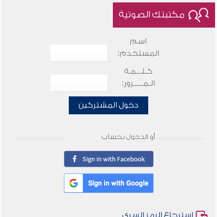
مكتبتك الصوتية
اسم
المستخدم:
كـلـــمـة
الـمـــــرور:
دخول المشتركين
أو الدخول بحساب
استرجاع الرمز السري