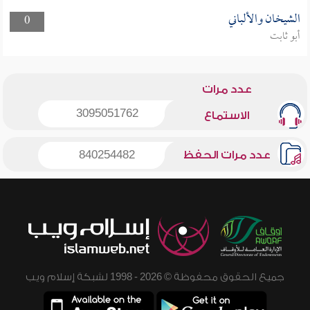
الشيخان والألباني
0
أبو ثابت
عدد مرات
3095051762
الاستماع
عدد مرات الحفظ
840254482
جميع الحقوق محفوظة © 2026 - 1998 لشبكة إسلام ويب