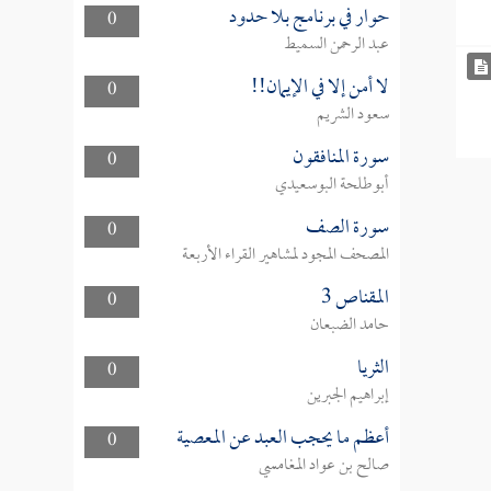
حوار في برنامج بلا حدود
0
عبد الرحمن السميط
لا أمن إلا في الإيمان!!
0
سعود الشريم
سورة المنافقون
0
أبوطلحة البوسعيدي
سورة الصف
0
المصحف المجود لمشاهير القراء الأربعة
المقناص 3
0
حامد الضبعان
الثريا
0
إبراهيم الجبرين
أعظم ما يحجب العبد عن المعصية
0
صالح بن عواد المغامسي