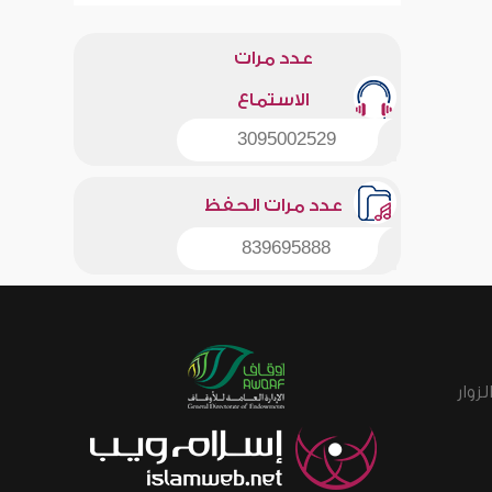
عدد مرات
الاستماع
3095002529
عدد مرات الحفظ
839695888
زوار