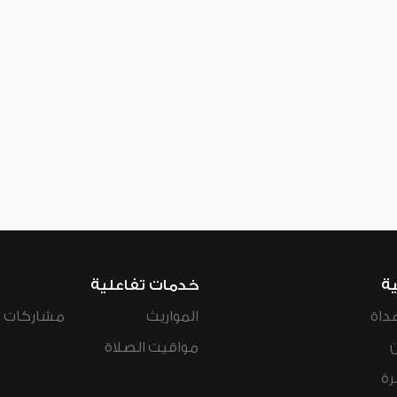
ية
خدمات تفاعلية
داة
المواريث
مشاركات ال
مواقيت الصلاة
رة