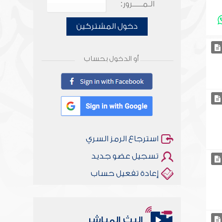
الـمـــــرور:
دخول المشتركين
أو الدخول بحساب
استرجاع الرمز السري
تسجيل عضو جديد
إعادة تفعيل حساب
البث المباشر