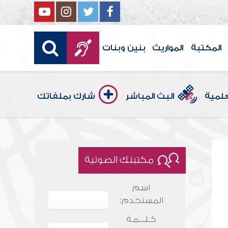
المكتبة
المواريث
بنين وبنات
علمية
البث المباشر
شارك بملفاتك
مكتبتك الصوتية
اسم
المستخدم:
كـلـــمـة