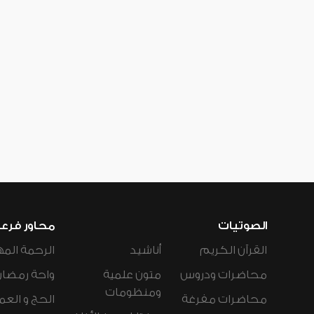
الصوتيات
محاور فرع
القرآن الكريم
أناشيد
الرحمة المه
محاضرات ودروس
متون علمية
واحة رمضان
ومنظومات
محاضرات مفرغة
الحج و العم