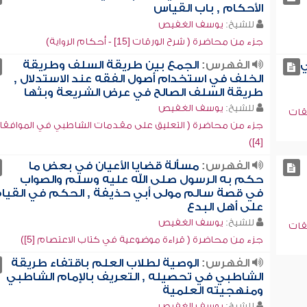
الأحكام , باب القياس
للشيخ:
يوسف الغفيص
جزء من محاضرة ( شرح الورقات [15] - أحكام الرواية)
ي
الفهرس:
الجمع بين طريقة السلف وطريقة
الخلف في استخدام أصول الفقه عند الاستدلال ,
طريقة السلف الصالح في عرض الشريعة وبثها
للشيخ:
يوسف الغفيص
قات
جزء من محاضرة ( التعليق على مقدمات الشاطبي في الموافقا
[4])
الفهرس:
مسألة قضايا الأعيان في بعض ما
حكم به الرسول صلى الله عليه وسلم والصواب
في قصة سالم مولى أبي حذيفة , الحكم في القيا
على أهل البدع
للشيخ:
يوسف الغفيص
قات
جزء من محاضرة ( قراءة موضوعية في كتاب الاعتصام [5])
الفهرس:
الوصية لطلاب العلم باقتفاء طريقة
الشاطبي في تحصيله , التعريف بالإمام الشاطبي
ومنهجيته العلمية
للشيخ:
يوسف الغفيص