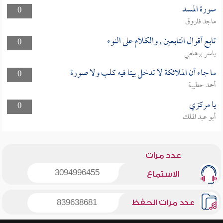
سورة المسد
0
ماجد فاروق
تابع أقوال التابعين , والكلام على النوء
0
ياسر برهامي
ما جاء أن الملائكة لا تدخل بيتا فيه كلب ولا صورة
0
أحمد حطيبة
يا مركزي
0
أبو عبد الملك
عدد مرات
3094996455
الاستماع
عدد مرات الحفظ
839638681