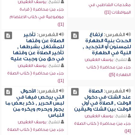
للشيخ:
يوسف الغفيص
مقدمات الشاطبي في
جزء من محاضرة ( قراءة
الموافقات [1])
موضوعية في كتاب الاعتصام
[1])
الفهرس:
ارتفاع
الفهرس:
تأخير
الحدث بنية الطهارة
الصلاة عن وقتها
للمسنون أو التجديد ,
للمشتغل بشرطها ,
النية في الطهارة
تأخير الصلاة عن وقتها
في حق من وجبت عليه
للشيخ:
يوسف الغفيص
للشيخ:
يوسف الغفيص
جزء من محاضرة ( كتاب
جزء من محاضرة ( كتاب الصلاة
الطهارة [5])
[1])
الفهرس:
الصلاة
الفهرس:
الأحوال
عند الشك في دخول
التي يرخص فيها في
الوقت , الصلاة في أول
لبس الحرير , ذكر بعض ما
الوقت بين الشك واليقين
يجوز ويحرم ويكره من
اللباس
للشيخ:
يوسف الغفيص
للشيخ:
يوسف الغفيص
جزء من محاضرة ( كتاب الصلاة
جزء من محاضرة ( كتاب الصلاة
[4])