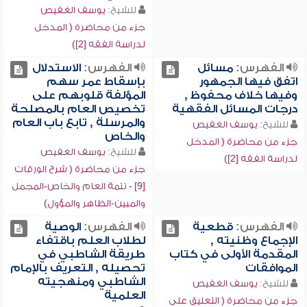
للشيخ:
يوسف الغفيص
جزء من محاضرة ( المدخل
لدراسة الفقه [2])
الفهرس:
مسائل
الفهرس:
الاستدلال
اتفق فيها الجمهور
بإسقاط عمر سهم
وفيها خلاف محفوظ ,
المؤلفة قلوبهم على
درجات المسائل الفقهية
تخصيص العام بالمصلحة
والمرسلة , تابع باب العام
للشيخ:
يوسف الغفيص
والخاص
جزء من محاضرة ( المدخل
للشيخ:
يوسف الغفيص
لدراسة الفقه [2])
جزء من محاضرة ( شرح الورقات
[9] - تتمة العام والخاص-المجمل
والمبين-الظاهر والمؤول)
الفهرس:
قطعية
الفهرس:
الوصية
الإجماع وظنيته ,
لطلاب العلم باقتفاء
المقدمة الأولى في كتاب
طريقة الشاطبي في
الموافقات
تحصيله , التعريف بالإمام
الشاطبي ومنهجيته
للشيخ:
يوسف الغفيص
العلمية
جزء من محاضرة ( التعليق على