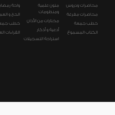
محاضرات ودروس
متون علمية
واحة رمضان
ومنظومات
محاضرات مفرغة
الحج و العم
مختارات من الأذان
خطب جمعة
خطب جمع
أدعية و أذكار
الكتاب المسموع
القراءات ال
استراحة التسجيلات