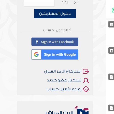
الـمـــــرور:
دخول المشتركين
أو الدخول بحساب
استرجاع الرمز السري
تسجيل عضو جديد
إعادة تفعيل حساب
البث المباشر