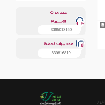
عدد مرات
الاستماع
3095013160
عدد مرات الحفظ
839816819
زوار