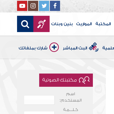
المكتبة
المواريث
بنين وبنات
علمية
البث المباشر
شارك بملفاتك
مكتبتك الصوتية
اسم
المستخدم:
كـلـــمـة