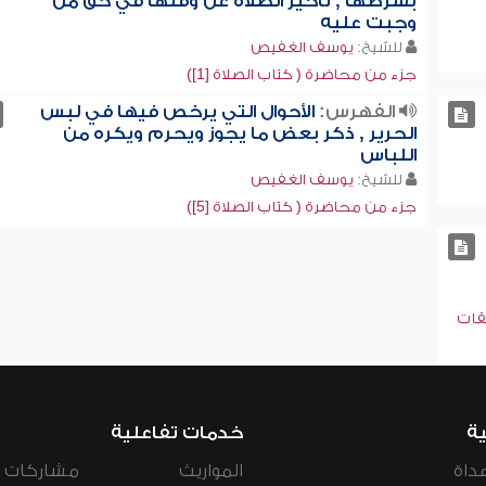
بشرطها , تأخير الصلاة عن وقتها في حق من
وجبت عليه
للشيخ:
يوسف الغفيص
جزء من محاضرة ( كتاب الصلاة [1])
الفهرس:
الأحوال التي يرخص فيها في لبس
الحرير , ذكر بعض ما يجوز ويحرم ويكره من
اللباس
للشيخ:
يوسف الغفيص
جزء من محاضرة ( كتاب الصلاة [5])
قات
ية
خدمات تفاعلية
داة
المواريث
مشاركات ال