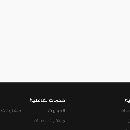
ية
خدمات تفاعلية
داة
المواريث
مشاركات ال
مواقيت الصلاة