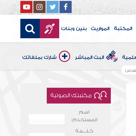
المكتبة
المواريث
بنين وبنات
علمية
البث المباشر
شارك بملفاتك
هرس
مكتبتك الصوتية
اسم
المستخدم:
كـلـــمـة