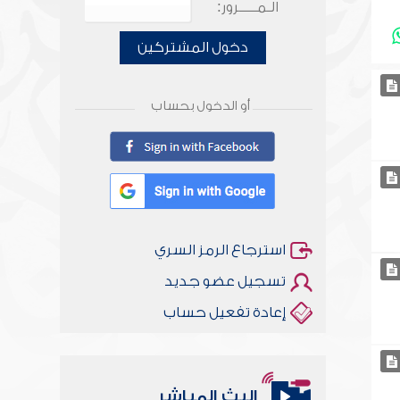
الـمـــــرور:
دخول المشتركين
أو الدخول بحساب
استرجاع الرمز السري
تسجيل عضو جديد
إعادة تفعيل حساب
البث المباشر