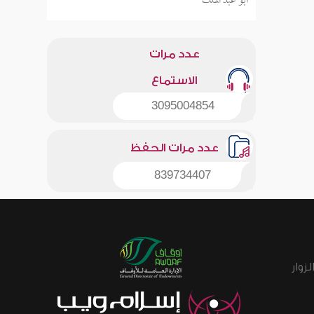
أبو عبد الملك
عدد مرات
الاستماع
3095004854
عدد مرات الحفظ
839734407
زوار