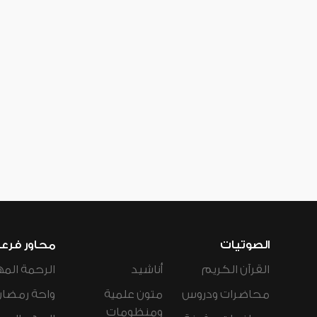
الصوتيات
محاور فرع
القرآن الكريم
أناشيد
الرحمة المه
محاضرات ودروس
متون علمية
واحة رمضان
ومنظومات