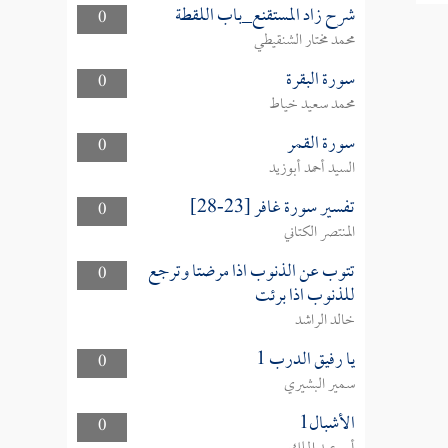
شرح زاد المستقنع_باب اللقطة
0
محمد مختار الشنقيطي
سورة البقرة
0
محمد سعيد خياط
سورة القمر
0
السيد أحمد أبوزيد
تفسير سورة غافر [23-28]
0
المنتصر الكتاني
تتوب عن الذنوب اذا مرضتا وترجع
0
للذنوب اذا برئت
خالد الراشد
يا رفيق الدرب 1
0
سمير البشيري
الأشبال1
0