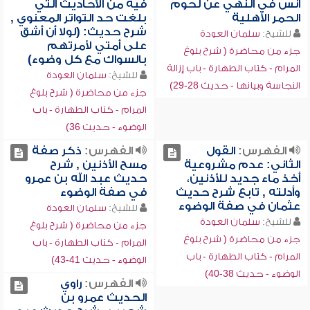
أنس في النهي عن لحوم
فيه من الأحاديث التي
الحمر الأهلية
بلغت حد التواتر المعنوي ,
شرح حديث: (لولا أن أشق
للشيخ:
سلمان العودة
على أمتي لأمرتهم
جزء من محاضرة ( شرح بلوغ
بالسواك مع كل وضوء)
المرام - كتاب الطهارة - باب إزالة
للشيخ:
سلمان العودة
النجاسة وبيانها - حديث 28-29)
جزء من محاضرة ( شرح بلوغ
المرام - كتاب الطهارة - باب
الوضوء - حديث 36)
الفهرس:
القول
الفهرس:
ذكر صفة
الثاني: عدم مشروعية
مسح الأذنين , شرح
أخذ ماء جديد للأذنين،
حديث عبد الله بن عمرو
وأدلته , تابع شرح حديث
في صفة الوضوء
عثمان في صفة الوضوء
للشيخ:
سلمان العودة
للشيخ:
سلمان العودة
جزء من محاضرة ( شرح بلوغ
جزء من محاضرة ( شرح بلوغ
المرام - كتاب الطهارة - باب
المرام - كتاب الطهارة - باب
الوضوء - حديث 41-43)
الوضوء - حديث 38-40)
الفهرس:
راوي
الحديث عمرو بن