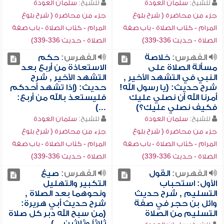
للشيخ:
سلمان العودة
للشيخ:
سلمان العودة
جزء من محاضرة ( شرح بلوغ
جزء من محاضرة ( شرح بلوغ
المرام - كتاب الصلاة - باب صفة
المرام - كتاب الصلاة - باب صفة
الصلاة - حديث 336-339)
الصلاة - حديث 336-339)
الفهرس:
خلاصة
الفهرس:
حكم
مسألة الصلاة على
الاستعاذة من أربع بعد
النبي في التشهد الأخير ,
التشهد الأخير , شرح
شرح حديث: (يا رسول الله!
حديث: (إذا تشهد أحدكم
أمرنا الله أن نصلي عليك
فليستعذ بالله من أربع:
فكيف نصلي عليك؟)
...)
للشيخ:
سلمان العودة
للشيخ:
سلمان العودة
جزء من محاضرة ( شرح بلوغ
جزء من محاضرة ( شرح بلوغ
المرام - كتاب الصلاة - باب صفة
المرام - كتاب الصلاة - باب صفة
الصلاة - حديث 336-339)
الصلاة - حديث 336-339)
الفهرس:
القول
الفهرس:
صيغ
الأول: استحباب
التكبير والتهليل
التسليم , شرح حديث
ونحوهما بعد الصلاة ,
وائل بن حجر في صفة
شرح حديث أبي هريرة:
التسليم من الصلاة
(من سبح الله دبر كل صلاة
ثلاثاً وثلاثين ...)