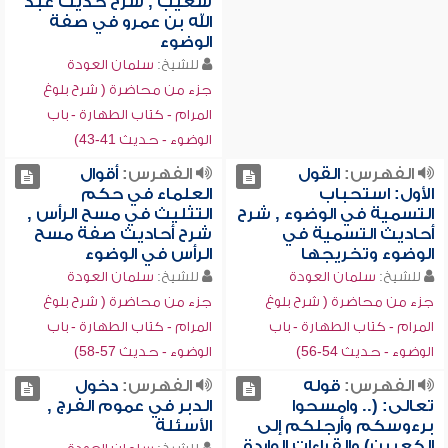
شعيب , شرح حديث عبد
الله بن عمرو في صفة
الوضوء
للشيخ:
سلمان العودة
جزء من محاضرة ( شرح بلوغ
المرام - كتاب الطهارة - باب
الوضوء - حديث 41-43)
الفهرس:
القول
الفهرس:
أقوال
الأول: استحباب
العلماء في حكم
التسمية في الوضوء , شرح
التثليث في مسح الرأس ,
أحاديث التسمية في
شرح أحاديث صفة مسح
الوضوء وتخريجها
الرأس في الوضوء
للشيخ:
سلمان العودة
للشيخ:
سلمان العودة
جزء من محاضرة ( شرح بلوغ
جزء من محاضرة ( شرح بلوغ
المرام - كتاب الطهارة - باب
المرام - كتاب الطهارة - باب
الوضوء - حديث 54-56)
الوضوء - حديث 57-58)
الفهرس:
قوله
الفهرس:
دخول
تعالى: (.. وامسحوا
الدبر في عموم الفرج ,
برءوسكم وأرجلكم إلى
الأسئلة
الكعبين) والقراءات الواردة