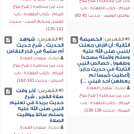
جزء من محاضرة ( شرح بلوغ
جزء من محاضرة ( شرح بلوغ
المرام - كتاب الطهارة - باب
المرام - كتاب الطهارة - باب
نواقض الوضوء - حديث 81-82)
الغسل وحكم الجنب - حديث
131-135)
الفهرس:
الخصيصة
الفهرس:
شواهد
الثانية: أن الأرض جعلت
الحديث , شرح حديث
للنبي صلى الله عليه
أم سلمة في قدر النفاس
وسلم ولأمته مسجداً
للشيخ:
سلمان العودة
وطهوراً , خصائص النبي
جزء من محاضرة ( شرح بلوغ
الثابتة في حديث جابر:
المرام - كتاب الطهارة - باب
(أعطيت خمساً لم
الحيض - حديث 161-162)
يعطهن أحد قبلي ...)
للشيخ:
سلمان العودة
الفهرس:
آخر وقت
جزء من محاضرة ( شرح بلوغ
صلاة الفجر , شرح
حديث بريدة في تعليم
المرام - كتاب الطهارة - باب
النبي صلى الله عليه
التيمم - حديث 136-138)
وسلم سائلاً مواقيت
الصلاة
للشيخ:
سلمان العودة