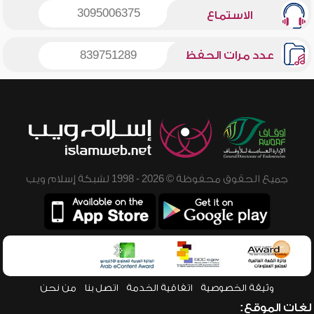
3095006375
الاستماع
عدد مرات الحفظ
839751289
جميع الحقوق محفوظة © 2026 - 1998 لشبكة إسلام ويب
وثيقة الخصوصية
اتفاقية الخدمة
اتصل بنا
من نحن
لغات الموقع: