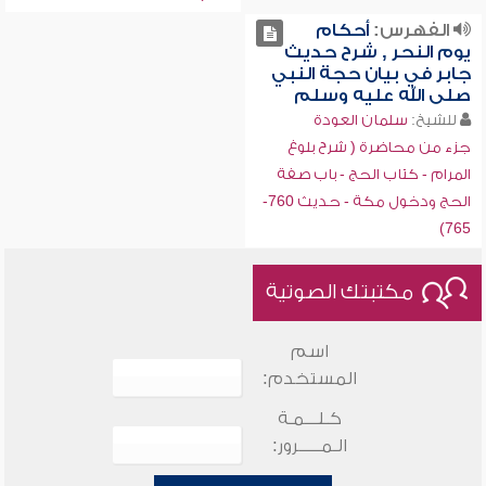
الفهرس:
أحكام
يوم النحر , شرح حديث
جابر في بيان حجة النبي
صلى الله عليه وسلم
للشيخ:
سلمان العودة
جزء من محاضرة ( شرح بلوغ
المرام - كتاب الحج - باب صفة
الحج ودخول مكة - حديث 760-
765)
مكتبتك الصوتية
اسم
المستخدم:
كـلـــمـة
الـمـــــرور: