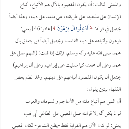
والمعنى الثالث: أن يكون المقصود بالآل هم الأتباع، أتباع
الإنسان على مذهبه، على طريقته، على ملته، على دينه، وهذا أيضاً
يحتمل في قوله:
أَدْخِلُوا آلَ فِرْعَوْنَ
[غافر:46] يعني:
فرعون وأتباعه على دينه الفاسد، ويحتمل أيضاً فيما يتعلق بآل
محمد صلى الله عليه وآله وسلم، فإنك إذا قلت: (اللهم صل على
محمد وعلى آل محمد، كما صليت على إبراهيم وعلى آل إبراهيم)
يحتمل أن يكون المقصود أتباعهم على دينهم، ولهذا نظم بعض
الفقهاء بيتين يقول:
آل النبي هم أتباع ملته من الأعاجم والسودان والعرب
لو لم يكن آله إلا قرابته صلى المصلي على الطاغي أبي لهب
يعني: لو كان الآل هم القرابة فقط -يظن الشاعر- لكان المصلي