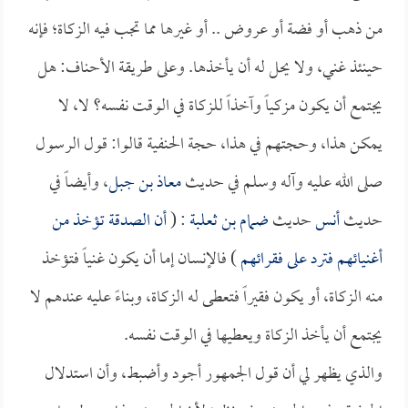
من ذهب أو فضة أو عروض .. أو غيرها مما تجب فيه الزكاة؛ فإنه
حينئذ غني، ولا يحل له أن يأخذها. وعلى طريقة الأحناف: هل
يجتمع أن يكون مزكياً وآخذاً للزكاة في الوقت نفسه؟ لا، لا
يمكن هذا، وحجتهم في هذا، حجة الحنفية قالوا: قول الرسول
صلى الله عليه وآله وسلم في حديث
معاذ بن جبل
، وأيضاً في
حديث
أنس
حديث
ضمام بن ثعلبة
: (
أن الصدقة تؤخذ من
أغنيائهم فترد على فقرائهم
) فالإنسان إما أن يكون غنياً فتؤخذ
منه الزكاة، أو يكون فقيراً فتعطى له الزكاة، وبناءً عليه عندهم لا
يجتمع أن يأخذ الزكاة ويعطيها في الوقت نفسه.
والذي يظهر لي أن قول الجمهور أجود وأضبط، وأن استدلال