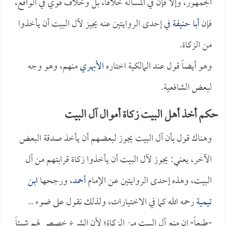
الجمهور، وإلا فإن في المسألة خلافاً، بل وخلاف قوي في الواقع،
فإن
أبا حنيفة
في إحدى الروايتين عنه يجيز لآل البيت أن يأخذوا
من الزكاة.
وهو أيضاً قول عند المالكية اختاره
الأبهري
منهم، وهو وجه
لبعض الشافعية.
حكم أخذ أهل البيت زكاة أموال آل البيت
وهناك قول بأن آل البيت يجوز لبعضهم أن يأخذ صدقة البعض
الآخر، يعني: يجوز لآل البيت أن يأخذوا زكاة قرابتهم من آل
البيت، وهذه إحدى الروايتين عن الإمام
أحمد
، ورجحها
ابن
تيمية
رحمه الله كما في الاختيارات، ولذلك نقول على ضوء ..
-طبعاً- إن منع آل البيت من الزكاة؛ لأن الشرع خصص لهم شيئاً