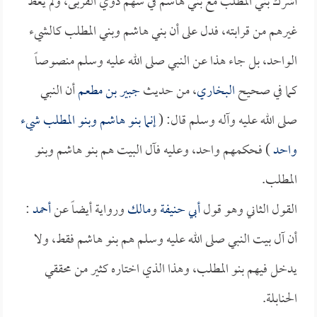
أشرك بني المطلب مع بني هاشم في سهم ذوي القربى، ولم يعط
غيرهم من قرابته، فدل على أن بني هاشم وبني المطلب كالشيء
الواحد، بل جاء هذا عن النبي صلى الله عليه وسلم منصوصاً
كما في صحيح
البخاري
، من حديث
جبير بن مطعم
أن النبي
صلى الله عليه وآله وسلم قال: (
إنما بنو هاشم وبنو المطلب شيء
واحد
) فحكمهم واحد، وعليه فآل البيت هم بنو هاشم وبنو
المطلب.
القول الثاني وهو قول
أبي حنيفة
و
مالك
ورواية أيضاً عن
أحمد
:
أن آل بيت النبي صلى الله عليه وسلم هم بنو هاشم فقط، ولا
يدخل فيهم بنو المطلب، وهذا الذي اختاره كثير من محققي
الحنابلة.