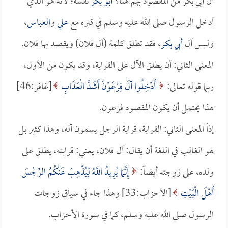
آل أبي بكر من المقصود بهم هنا؟
أبو بكر
نفسه؛ لأنه هو الذي
أدخل الرسول صلى الله عليه وسلم في قبره مع
علي
و
العباس
،
وليس آل
أبي بكر
، فقد تطلق كلمة (آل فلان) ويقصد بها فلان.
المعنى الثاني: أن يطلق الآل على القرابة، وقد يكون من الأول،
ربما قوله تعالى:
أَدْخِلُوا آلَ فِرْعَوْنَ أَشَدَّ الْعَذَابِ
[غافر:46]
هذا يحتمل أن يكون المقصود فرعون.
إذاً المعنى الثاني: القرابة، قرابة الرجل يسمون آله، وهذا كثير بل
هو الغالب في اللغة أن يقال: آل فلان، يعني: قرابته، يطلق على
ولده، على زوجته أيضاً:
إِنَّمَا يُرِيدُ اللَّهُ لِيُذْهِبَ عَنْكُمُ الرِّجْسَ
أَهْلَ الْبَيْتِ
[الأحزاب:33] وهذا جاء في سياق زوجات
الرسول صلى الله عليه وسلم، كما في سورة الأحزاب.