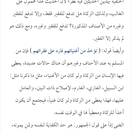
الحنفية بهذين الحديثين فيه نظر؛ لأن الحديث هذا محمول على
الغالب، ولذلك الزكاة هل تدفع للفقير فقط، وإلا تدفع للفقير
وغيره من الأصناف المذكورة؟ تدفع للفقير وغيره، ومع ذلك هو
لم يذكر إلا الفقير.
وأيضاً قوله: (
تؤخذ من أغنيائهم فترد على فقرائهم
) فإن من
المسلم به عند الأحناف وغيرهم أن هناك حالات عديدة، يعطى
فيها الإنسان من الزكاة ولو كان من الأغنياء، مثل ما ذكرنا مثل:
ابن السبيل، الغازي، الغارم، لإصلاح ذات البين، والعامل
عليها، فهذا يعطى من الزكاة ولو كان غنياً، فيجتمع أن يكون
آخذاً للزكاة ومعطياً لها في الوقت نفسه.
الغنى إذاً على قول الجمهور: هو حد الكفاية لنفسه ولمن يمونه،