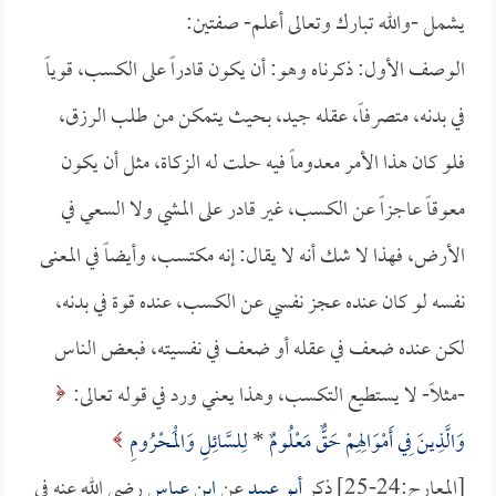
يشمل -والله تبارك وتعالى أعلم- صفتين:
الوصف الأول: ذكرناه وهو: أن يكون قادراً على الكسب، قوياً
في بدنه، متصرفاً، عقله جيد، بحيث يتمكن من طلب الرزق،
فلو كان هذا الأمر معدوماً فيه حلت له الزكاة، مثل أن يكون
معوقاً عاجزاً عن الكسب، غير قادر على المشي ولا السعي في
الأرض، فهذا لا شك أنه لا يقال: إنه مكتسب، وأيضاً في المعنى
نفسه لو كان عنده عجز نفسي عن الكسب، عنده قوة في بدنه،
لكن عنده ضعف في عقله أو ضعف في نفسيته، فبعض الناس
-مثلاً- لا يستطيع التكسب، وهذا يعني ورد في قوله تعالى:
وَالَّذِينَ فِي أَمْوَالِهِمْ حَقٌّ مَعْلُومٌ
*
لِلسَّائِلِ وَالْمَحْرُومِ
[المعارج:24-25] ذكر
أبو عبيد
عن
ابن عباس
رضي الله عنه في