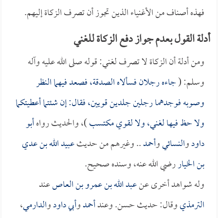
فهذه أصناف من الأغنياء الذين تجوز أن تصرف الزكاة إليهم.
أدلة القول بعدم جواز دفع الزكاة للغني
ومن أدلة أن الزكاة لا تصرف لغني: قوله صلى الله عليه وآله
وسلم: (
جاءه رجلان فسألاه الصدقة، فصعد فيهما النظر
وصوبه فوجدهما رجلين جلدين قويين، فقال: إن شئتما أعطيتكما
ولا حظ فيها لغني، ولا لقوي مكتسب
)، والحديث رواه
أبو
داود
و
النسائي
و
أحمد
.. وغيرهم من حديث
عبيد الله بن عدي
بن الخيار
رضي الله عنه، وسنده صحيح.
وله شواهد أخرى عن
عبد الله بن عمرو بن العاص
عند
الترمذي
وقال: حديث حسن. وعند
أحمد
و
أبي داود
و
الدارمي
،