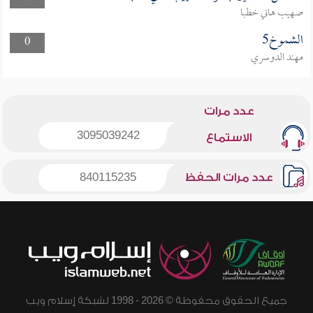
صهيب هاني خطبا
الشموخ5
0
مهند الدوسري
عدد مرات
3095039242
الاستماع
عدد مرات الحفظ
840115235
جميع الحقوق محفوظة © 2026 - 1998 لشبكة إسلام ويب