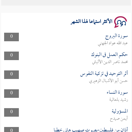
سلسلة محاضرات نفحات رمضانية 1444هـ
الأكثر استماعا لهذا الشهر
سورة البروج
0
عبد الله عواد الجهني
حكم العمل فى البنوك
0
محمد ناصر الدين الألباني
أثر التوحيد في تزكية النفوس
0
حسن أبو الأشبال الزهيري
سورة النساء
0
رشيد بلعالية
المسؤولية
0
أيمن صيدح
أذان من فلسطين-بصوت صهيب هاني خطبا
0