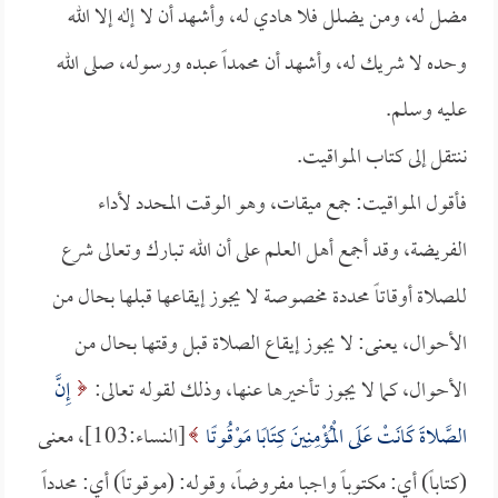
مضل له، ومن يضلل فلا هادي له، وأشهد أن لا إله إلا الله
وحده لا شريك له، وأشهد أن محمداً عبده ورسوله، صلى الله
عليه وسلم.
ننتقل إلى كتاب المواقيت.
فأقول المواقيت: جمع ميقات، وهو الوقت المحدد لأداء
الفريضة، وقد أجمع أهل العلم على أن الله تبارك وتعالى شرع
للصلاة أوقاتاً محددة مخصوصة لا يجوز إيقاعها قبلها بحال من
الأحوال، يعنى: لا يجوز إيقاع الصلاة قبل وقتها بحال من
الأحوال، كما لا يجوز تأخيرها عنها، وذلك لقوله تعالى:
إِنَّ
الصَّلاةَ كَانَتْ عَلَى الْمُؤْمِنِينَ كِتَابًا مَوْقُوتًا
[النساء:103]، معنى
(كتاباً) أي: مكتوباً واجبا مفروضاً، وقوله: (موقوتاً) أي: محدداً