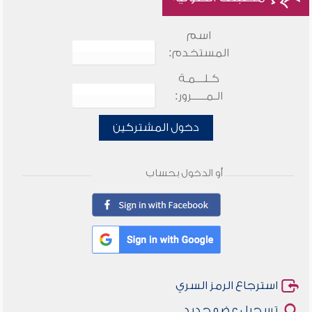
اسم
المستخدم:
كـلـــمـة
الـمـــــرور:
دخول المشتركين
أو الدخول بحساب
استرجاع الرمز السري
تسجيل عضو جديد