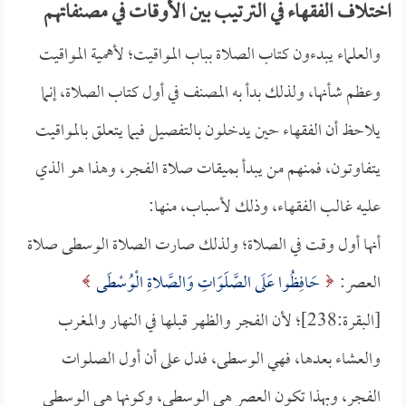
اختلاف الفقهاء في الترتيب بين الأوقات في مصنفاتهم
والعلماء يبدءون كتاب الصلاة بباب المواقيت؛ لأهمية المواقيت
وعظم شأنها، ولذلك بدأ به المصنف في أول كتاب الصلاة، إنما
يلاحظ أن الفقهاء حين يدخلون بالتفصيل فيما يتعلق بالمواقيت
يتفاوتون، فمنهم من يبدأ بميقات صلاة الفجر، وهذا هو الذي
عليه غالب الفقهاء، وذلك لأسباب، منها:
أنها أول وقت في الصلاة؛ ولذلك صارت الصلاة الوسطى صلاة
العصر:
حَافِظُوا عَلَى الصَّلَوَاتِ وَالصَّلاةِ الْوُسْطَى
[البقرة:238]؛ لأن الفجر والظهر قبلها في النهار والمغرب
والعشاء بعدها، فهي الوسطى، فدل على أن أول الصلوات
الفجر، وبهذا تكون العصر هي الوسطى، وكونها هي الوسطي