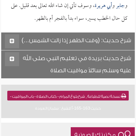
و
جابر
و
أبي هريرة
، وسوف تأتي إن شاء الله تعالى بعد قليل. على
كل حال الخطب يسير، سواء بدأ بالفجر أم بالظهر.
شرح حديث: (وقت الظهر إذا زالت الشمس...)
شرح حديث بريدة في تعليم النبي صلى الله
عليه وسلم سائلاً مواقيت الصلاة
نسخة نصية للطباعة , شرح بلوغ المرام - كتاب الصلاة - باب المواقيت -
حديث 163-165-أ للشيخ : سلمان العودة
مكتبتك الصوتية