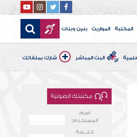
المكتبة
المواريث
بنين وبنات
علمية
البث المباشر
شارك بملفاتك
مكتبتك الصوتية
اسم
المستخدم:
كـلـــمـة