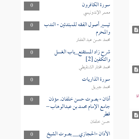
سورة الكافرون
0
معمر الإندونيسي
تيسير أصول الفقه للمبتدئين - الندب
0
والمحرم
محمد حسن عبد الغفار
شرح زاد المستقنع_باب الغسل
0
والتكفين [2]
محمد مختار الشنقيطي
سورة الذاريات
0
محمد جبريل
ا
أذان - بصوت حسن خلفان. مؤذن
0
جامع الإمام محمد بن عبدالوهاب –
قطر
حسن خلفان
الأذان -الحجازي__ بصوت الشيخ
0