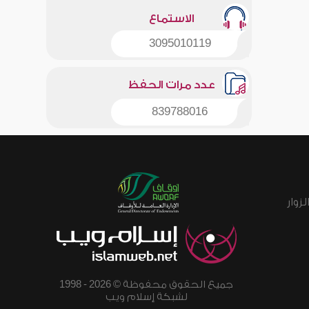
الاستماع
3095010119
عدد مرات الحفظ
839788016
زوار
جميع الحقوق محفوظة © 2026 - 1998
لشبكة إسلام ويب