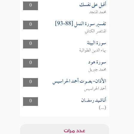
أقبل على نفسك
0
محمد المنجد
تفسير سورة النمل [88-93]
0
المنتصر الكتاني
سورة البينة
0
بهاء الدين الطوالبة
سورة هود
0
محمد جبريل
الأذان- بصوت أحمد الحراسيس
0
أحمد الحراسيس
أناشيد رمضان
0
(...)
عدد مرات