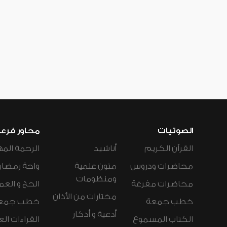
الصوتيات
محاور فرع
القرآن الكريم
أناشيد
الرحمة المه
محاضرات ودروس
متون علمية
واحة رمضان
ومنظومات
محاضرات مفرغة
الحج و العم
مختارات من الأذان
خطب جمعة
خطب جمع
أدعية و أذكار
الكتاب المسموع
القراءات ال