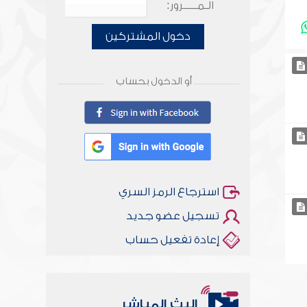
الـمـــــرور:
دخول المشتركين
أو الدخول بحساب
استرجاع الرمز السري
تسجيل عضو جديد
إعادة تفعيل حساب
البث المباشر