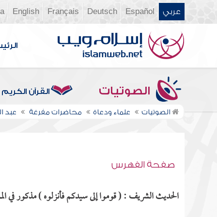
عربي
Español
Deutsch
Français
English
ia
الرئي
الصوتيات
القرآن الكريم
الصوتيات
علماء ودعاة
محاضرات مفرغة
عبد 
صفحة الفهرس
الحديث الشريف : ( قوموا إلى سيدكم فأنزلوه ) مذكور في المو