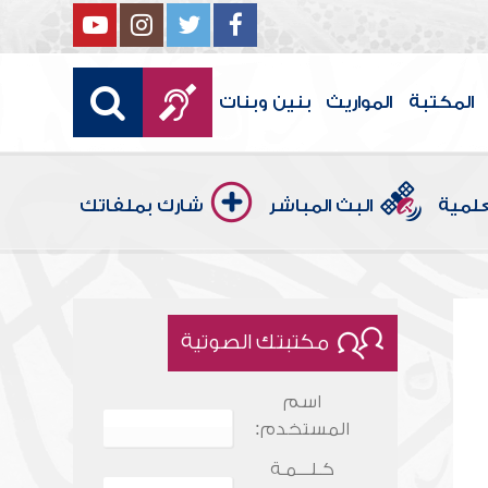
المكتبة
المواريث
بنين وبنات
علمية
البث المباشر
شارك بملفاتك
مكتبتك الصوتية
اسم
المستخدم:
كـلـــمـة