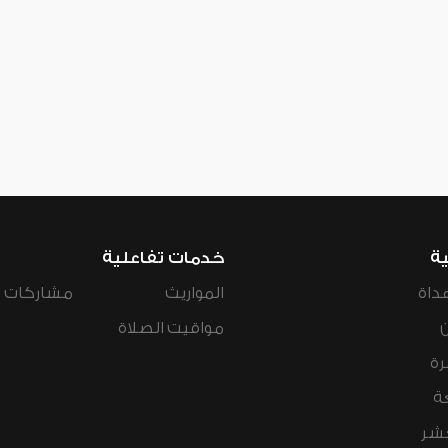
ية
خدمات تفاعلية
داة
المواريث
مشاركات ال
مواقيت الصلاة
رة
ة
عشر