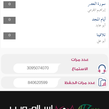
سورة العصر
0
إبراهيم الجرمي
أيام المجد
0
أبو عابد
تلاقينا
0
أبو علي
عدد مرات
3095074070
الاستماع
عدد مرات الحفظ
840620599