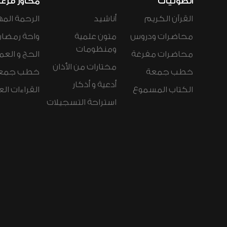
الصوتيات
محاور فرع
القرآن الكريم
أناشيد
الرحمة المه
محاضرات ودروس
متون علمية
واحة رمضان
ومنظومات
محاضرات مفرغة
الحج و العم
مختارات من الأذان
خطب جمعة
خطب جمع
أدعية و أذكار
الكتاب المسموع
القراءات ال
استراحة التسجيلات