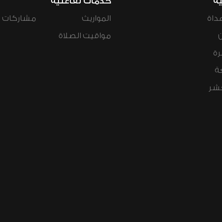
ية
خدمات تفاعلية
داة
المواريث
مشاركات ال
مواقيت الصلاة
رة
ة
عشر