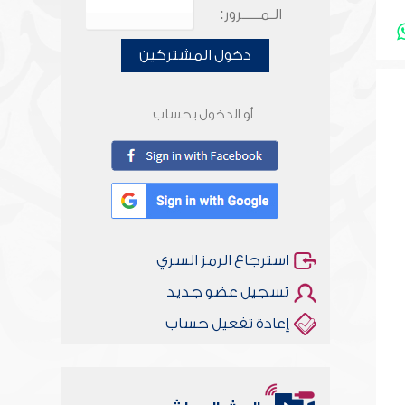
الـمـــــرور:
دخول المشتركين
أو الدخول بحساب
استرجاع الرمز السري
تسجيل عضو جديد
إعادة تفعيل حساب