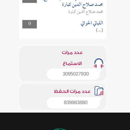
محمد صلاح الدين كبارة
محمد صلاح الدين كبارة
الليالي الخوالي
0
(...)
عدد مرات
الاستماع
3095027930
عدد مرات الحفظ
839983880