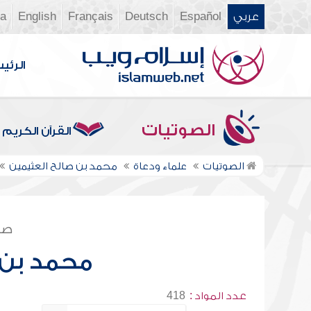
عربي
Español
Deutsch
Français
English
ia
الرئي
الصوتيات
القرآن الكريم
الصوتيات
علماء ودعاة
محمد بن صالح العثيمين
صف
محمد بن 
عدد المواد :
418