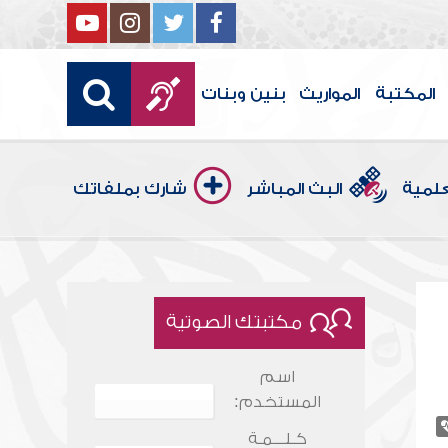
المكتبة
المواريث
بنين وبنات
علمية
البث المباشر
شارك بملفاتك
مكتبتك الصوتية
اسم
المستخدم:
كـلـــمـة