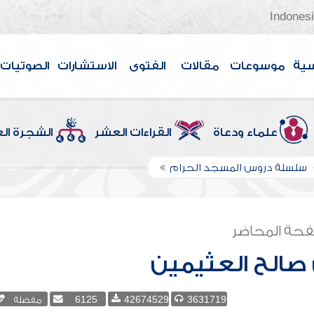
Indones
سية
موسوعات
مقالات
الفتوى
الاستشارات
الصوتيات
علماء ودعاة
القراءات العشر
الشجرة ال
سلسلة دروس المسجد الحرام
حة المحاضر
صالح العثيمين
3631719
42674529
6125
مفضلة