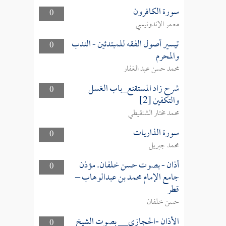
سورة الكافرون
0
معمر الإندونيسي
تيسير أصول الفقه للمبتدئين - الندب
0
والمحرم
محمد حسن عبد الغفار
شرح زاد المستقنع_باب الغسل
0
والتكفين [2]
محمد مختار الشنقيطي
سورة الذاريات
0
محمد جبريل
أذان - بصوت حسن خلفان. مؤذن
0
جامع الإمام محمد بن عبدالوهاب –
قطر
حسن خلفان
الأذان -الحجازي__ بصوت الشيخ
0