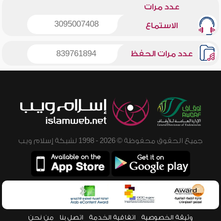
عدد مرات
3095007408
الاستماع
عدد مرات الحفظ
839761894
جميع الحقوق محفوظة © 2026 - 1998 لشبكة إسلام ويب
وثيقة الخصوصية
اتفاقية الخدمة
اتصل بنا
من نحن