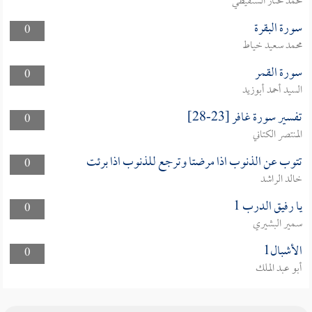
محمد مختار الشنقيطي
سورة البقرة
0
محمد سعيد خياط
سورة القمر
0
السيد أحمد أبوزيد
تفسير سورة غافر [23-28]
0
المنتصر الكتاني
تتوب عن الذنوب اذا مرضتا وترجع للذنوب اذا برئت
0
خالد الراشد
يا رفيق الدرب 1
0
سمير البشيري
الأشبال1
0
أبو عبد الملك