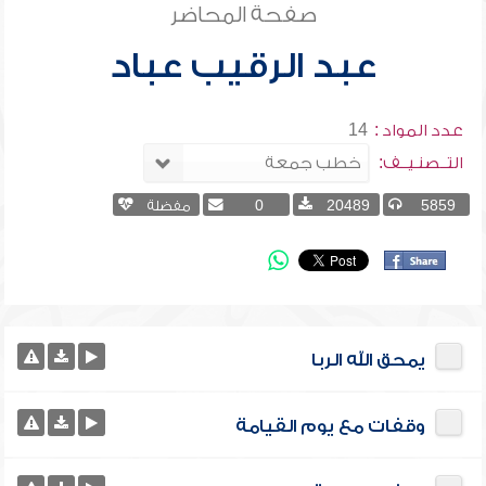
صفحة المحاضر
عبد الرقيب عباد
عدد المواد :
14
التــصنـيــف:
5859
20489
0
مفضلة
يمحق الله الربا
وقفات مع يوم القيامة