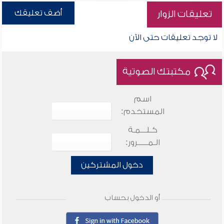
أضف تعليقك
تعليقات الزوار
لا توجد تعليقات حتى الآن
مكتبتك الصوتية
اسم
المستخدم:
كـلـــمـة
الـمـــــرور:
دخول المشتركين
أو الدخول بحساب