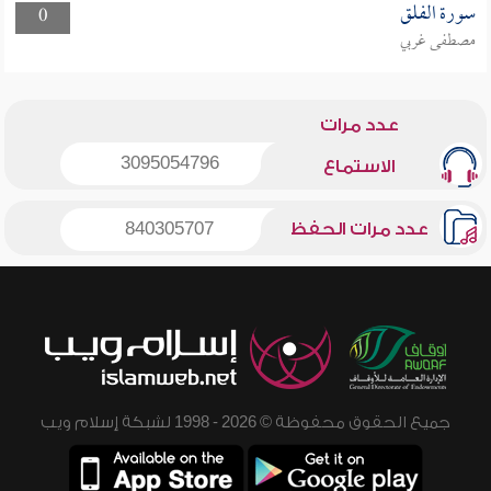
سورة الفلق
0
مصطفى غربي
عدد مرات
3095054796
الاستماع
عدد مرات الحفظ
840305707
جميع الحقوق محفوظة © 2026 - 1998 لشبكة إسلام ويب