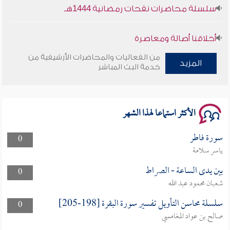
سلسلة محاضرات نفحات رمضانية 1444هـ
أخلاقنا أصالة ومعاصرة
من الفعاليات والمحاضرات الأرشيفية من
وأمنهم من خوف 9
المزيد
خدمة البث المباشر
سلسلة محاضرات نفحات رمضانية 1444هـ
الأكثر استماعا لهذا الشهر
سورة فاطر
0
ياسر سلامة
بين يدى الساعة - الصراط
0
شعبان محمود عبد الله
سلسلة محاسن التأويل تفسير سورة البقرة [198-205]
0
صالح بن عواد المغامسي