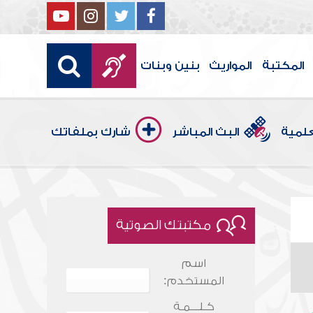
المكتبة
المواريث
بنين وبنات
علمية
البث المباشر
شارك بملفاتك
مكتبتك الصوتية
اسم
المستخدم:
كـلـــمـة