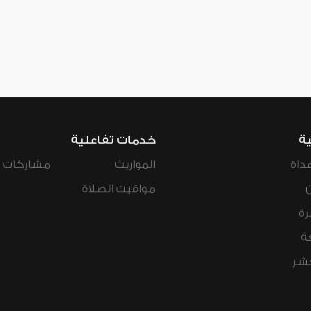
ية
خدمات تفاعلية
داة
المواريث
مشاركات ال
مواقيت الصلاة
رة
ة
عشر