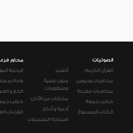
الصوتيات
محاور فرع
القرآن الكريم
أناشيد
الرحمة المه
محاضرات ودروس
متون علمية
واحة رمضان
ومنظومات
محاضرات مفرغة
الحج و العم
مختارات من الأذان
خطب جمعة
خطب جمع
أدعية و أذكار
الكتاب المسموع
القراءات ال
استراحة التسجيلات