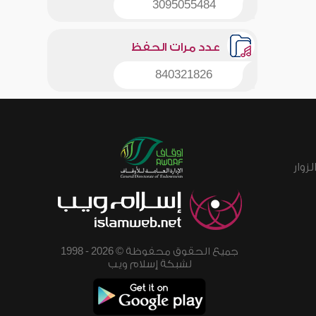
3095055484
عدد مرات الحفظ
840321826
زوار
جميع الحقوق محفوظة © 2026 - 1998
لشبكة إسلام ويب