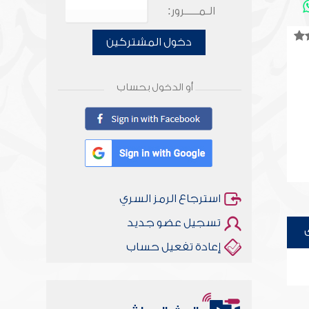
الـمـــــرور:
دخول المشتركين
أو الدخول بحساب
استرجاع الرمز السري
تسجيل عضو جديد
إعادة تفعيل حساب