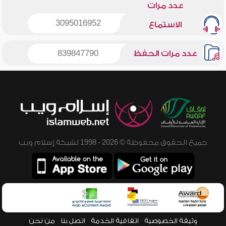
عدد مرات
3095016952
الاستماع
عدد مرات الحفظ
839847790
جميع الحقوق محفوظة © 2026 - 1998 لشبكة إسلام ويب
وثيقة الخصوصية
اتفاقية الخدمة
اتصل بنا
من نحن