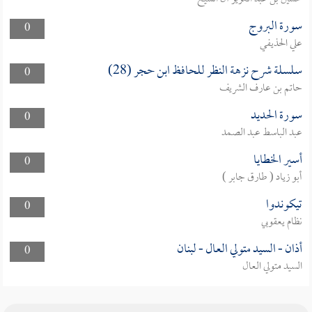
سورة البروج
0
علي الحذيفي
سلسلة شرح نزهة النظر للحافظ ابن حجر (28)
0
حاتم بن عارف الشريف
سورة الحديد
0
عبد الباسط عبد الصمد
أسير الخطايا
0
أبو زياد ( طارق جابر )
تيكوندوا
0
نظام يعقوبي
أذان - السيد متولي العال - لبنان
0
السيد متولي العال