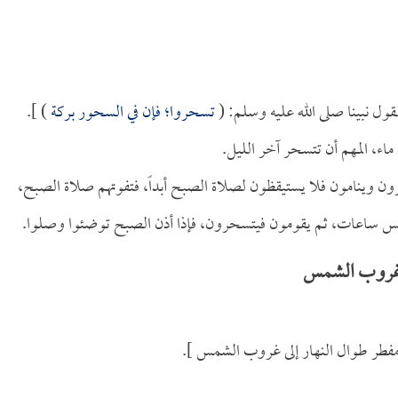
ول نبينا صلى الله عليه وسلم: (
تسحروا؛ فإن في السحور بركة
) ].
اء، المهم أن تتسحر آخر الليل.
ون وينامون فلا يستيقظون لصلاة الصبح أبداً، فتفوتهم صلاة الصبح،
خمس ساعات، ثم يقومون فيتسحرون، فإذا أذن الصبح توضئوا وصلوا.
ى غروب الشمس
مفطر طوال النهار إلى غروب الشمس ].