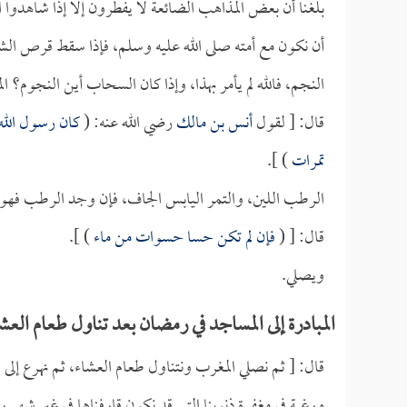
بلغنا أن بعض المذاهب الضائعة لا يفطرون إلا إذا شاهدوا
أن نكون مع أمته صلى الله عليه وسلم، فإذا سقط قرص الش
النجم، فالله لم يأمر بهذا، وإذا كان السحاب أين النجوم؟ 
قال: [ لقول
أنس بن مالك
رضي الله عنه: (
كان رسول الله 
تمرات
) ].
الرطب اللين، والتمر اليابس الجاف، فإن وجد الرطب فهو أ
قال: [ (
فإن لم تكن حسا حسوات من ماء
) ].
ويصلي.
المبادرة إلى المساجد في رمضان بعد تناول طعام العش
قال: [ ثم نصلي المغرب ونتناول طعام العشاء، ثم نهرع إلى 
ورغبة في مغفرة ذنوبنا التي قد نكون قارفناها في غير شهر