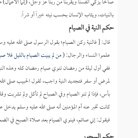
صالحاً يزكي أنفسنا ويقربنا من ربنا عز وجل، (إنما الأعمال) 
بالنيات، ويثاب الإنسان بحسب نيته خيراً أو شراً. ‏
حكم النية في الصيام
قال: [ فالنية ركن الصيام؛ بقول الرسول صلى الله عليه وس
علموا النساء والرجال: (
من لم يبيت الصيام بالليل فلا صي
ففي أول ليلة من رمضان تنوي صيام رمضان كله وهذه النية 
لمرض أو سفر فتجديد النية واجب، لقول الحبيب صلى الله
بأس، فإذا لم تنو الصيام وفي الصباح لم تأكل ولم تشربت وقل
كانت تخبر عنه أم المؤمنين أنه صلى الله عليه وسلم يدخل 
فيقول: إني صائم، فينوي الصيام بعد صلاة الصبح في الضحى،
حكم السحور