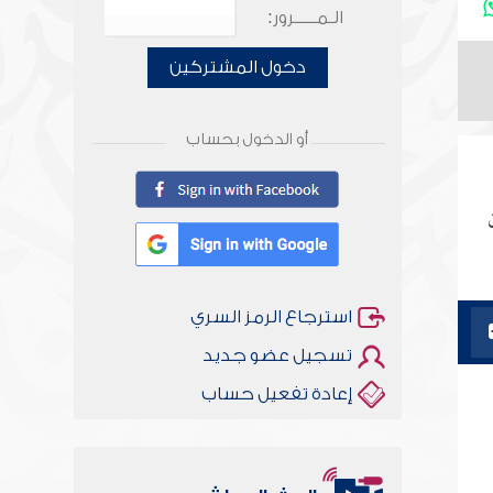
الـمـــــرور:
دخول المشتركين
أو الدخول بحساب
استرجاع الرمز السري
تسجيل عضو جديد
إعادة تفعيل حساب