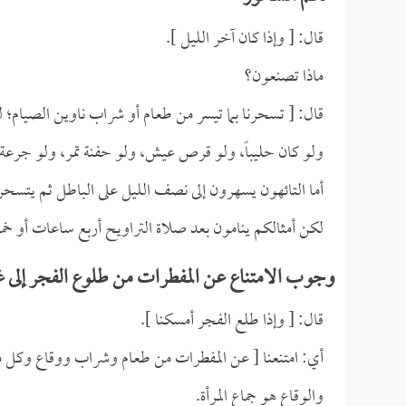
قال: [ وإذا كان آخر الليل ].
ماذا تصنعون؟
قال: [ تسحرنا بما تيسر من طعام أو شراب ناوين الصيام؛ لق
ولو كان حليباً، ولو قرص عيش، ولو حفنة تمر، ولو جرعة م
أما التائهون يسهرون إلى نصف الليل على الباطل ثم يتسحر
لكن أمثالكم ينامون بعد صلاة التراويح أربع ساعات أو 
وجوب الامتناع عن المفطرات من طلوع الفجر إل
قال: [ وإذا طلع الفجر أمسكنا ].
أي: امتنعنا [ عن المفطرات من طعام وشراب ووقاع وكل 
والوقاع هو جماع المرأة.