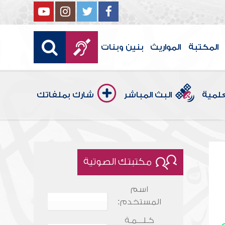
المكتبة
المواريث
بنين وبنات
علمية
البث المباشر
شارك بملفاتك
مكتبتك الصوتية
اسم
المستخدم:
كـلـــمـة