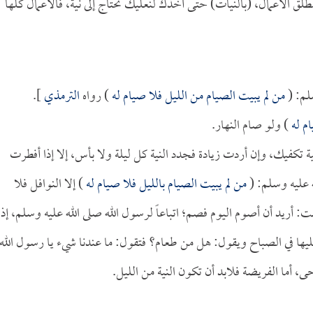
مطلق الأعمال، (بالنيات) حتى أخذك لنعليك تحتاج إلى نية، فالأعمال كلها
لم: (
من لم يبيت الصيام من الليل فلا صيام له
) رواه
الترمذي
].
ام له
) ولو صام النهار.
تكفيك، وإن أردت زيادة فجدد النية كل ليلة ولا بأس، إلا إذا أفطرت
 عليه وسلم: (
من لم يبيت الصيام بالليل فلا صيام له
) إلا النوافل فلا
ت: أريد أن أصوم اليوم فصم؛ اتباعاً لرسول الله صلى الله عليه وسلم، إذ
عليها في الصباح ويقول: هل من طعام؟ فتقول: ما عندنا شيء يا رسول الله
 أما الفريضة فلابد أن تكون النية من الليل.