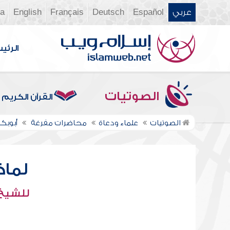
عربي
Español
Deutsch
Français
English
ia
الرئي
الصوتيات
القرآن الكريم
الصوتيات
علماء ودعاة
محاضرات مفرغة
أبوبكر
لماذ
للشيخ :