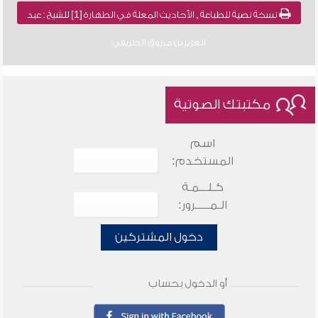
نسخة نصية للطباعة , الأحاديث المعلة في الطهارة [1] للشيخ : عبد
العزيز بن مرزوق الطريفي
مكتبتك الصوتية
اسم
المستخدم:
كـلـــمـة
الـمـــــرور:
دخول المشتركين
أو الدخول بحساب