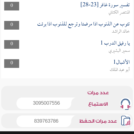
تفسير سورة غافر [23-28]
0
المنتصر الكتاني
تتوب عن الذنوب اذا مرضتا وترجع للذنوب اذا برئت
0
خالد الراشد
يا رفيق الدرب 1
0
سمير البشيري
الأشبال1
0
أبو عبد الملك
عدد مرات
3095007556
الاستماع
عدد مرات الحفظ
839763786