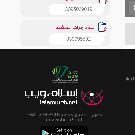
3095029019
عدد مرات الحفظ
839995592
زوار
جميع الحقوق محفوظة © 2026 - 1998
لشبكة إسلام ويب