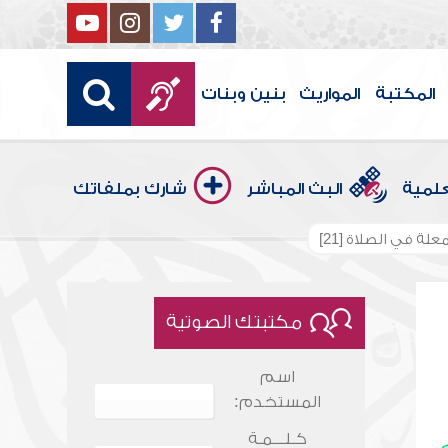
المكتبة
المواريث
بنين وبنات
علمية
البث المباشر
شارك بملفاتك
علة في الصلاة [21]
مكتبتك الصوتية
اسم
المستخدم:
كـلـــمـة