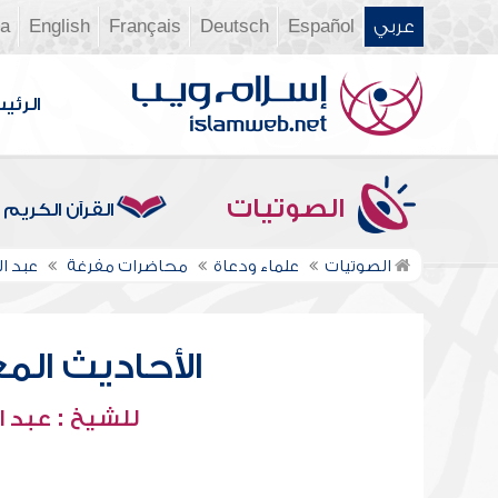
عربي
Español
Deutsch
Français
English
ia
الرئي
الصوتيات
القرآن الكريم
الصوتيات
علماء ودعاة
محاضرات مفرغة
عبد ا
الأحاديث المعل
للشيخ : عبد ا