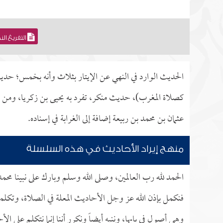
التفريغ ال
الحديث الوارد في النهي عن الإيتار بثلاث وأنه بخمس؛ حد
كصلاة المغرب)، حديث منكر، تفرد به يحيى بن زكريا، ومن الأح
عثمان بن محمد بن ربيعة إضافة إلى الغرابة في إسناده.
منهج إيراد الأحاديث في هذه السلسلة
الحمد لله رب العالمين، وصلى الله وسلم وبارك على نبينا محم
فنكمل بإذن الله عز وجل الأحاديث المعلة في الصلاة، وتكلمنا
وهي أصول في بابها، وننبه أيضاً ونكرر أننا إنما نتكلم على ا