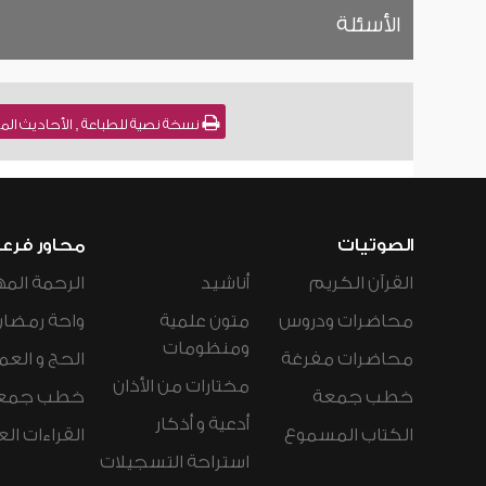
الأسئلة
نسخة نصية للطباعة , الأحاديث المعلة في الصلاة [21] للشيخ : 
الصوتيات
محاور فرع
القرآن الكريم
أناشيد
الرحمة المه
محاضرات ودروس
متون علمية
واحة رمضان
ومنظومات
محاضرات مفرغة
الحج و العم
مختارات من الأذان
خطب جمعة
خطب جمع
أدعية و أذكار
الكتاب المسموع
القراءات ال
استراحة التسجيلات