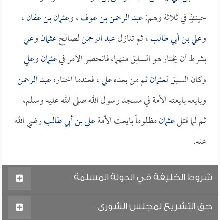
حينئذٍ في ثلاثة وهم:
عبد الرحمن بن عوف
، و
عثمان بن عفان
،
و
علي بن أبي طالب
، ثم تنازل
عبد الرحمن
لصالح
عثمان
و
علي
بشرط أن يختار هو السابق منهما، فانحصر الأمر في
عثمان
و
علي
وكان السبق لـ
عثمان
ثم من بعده
علي
، فعندما اختاره
عبد الرحمن
وبايعه بايعته الأمة في مسجد رسول الله صلى الله عليه وسلم،
ثم لما قتل
عثمان
مظلوماً بايعت الأمة
علي بن أبي طالب
رضي الله
عنه.
شروط الخليفة في الدولة المسلمة
حق التشريع لمجلس الشورى