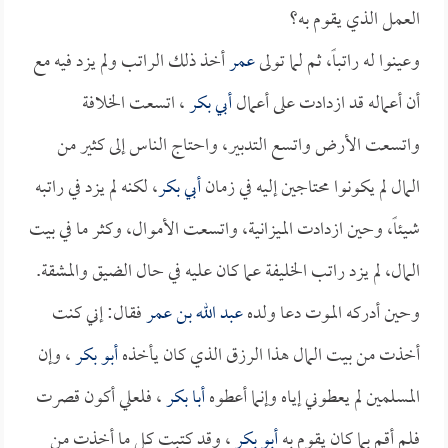
العمل الذي يقوم به؟
وعينوا له راتباً، ثم لما تولى
عمر
أخذ ذلك الراتب ولم يزد فيه مع
أن أعماله قد ازدادت على أعمال
أبي بكر
، اتسعت الخلافة
واتسعت الأرض واتسع التدبير، واحتاج الناس إلى كثير من
المال لم يكونوا محتاجين إليه في زمان
أبي بكر
، لكنه لم يزد في راتبه
شيئاً، وحين ازدادت الميزانية، واتسعت الأموال، وكثر ما في بيت
المال، لم يزد راتب الخليفة عما كان عليه في حال الضيق والمشقة.
وحين أدركه الموت دعا ولده
عبد الله بن عمر
فقال: إني كنت
أخذت من بيت المال هذا الرزق الذي كان يأخذه
أبو بكر
، وإن
المسلمين لم يعطوني إياه وإنما أعطوه
أبا بكر
، فلعلي أكون قصرت
فلم أقم بما كان يقوم به
أبو بكر
، وقد كتبت كل ما أخذت من