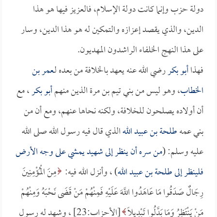
دولة حزب وإنما كانت دولة الإسلام، فالعزيز فيها هو هذا
الدين، والذي يقصد إعزازه والتمكين له هو هذا الدين، وسار
على هذا النهج الخلفاء الراشدون المهديون.
فهذا
أبو بكر
رضي الله عنه يعهد بالخلافة من بعده لـ
عمر بن
الخطاب
، وهو ليس من بني تيم بن مرة الذين منهم
أبو بكر
، مع
أن أولاده يصلحون للخلافة، ولكنه نحاها عنهم، ومع أن من
بني عمه
طلحة بن عبيد الله
الذي قال فيه رسول الله صلى الله
عليه وسلم: (
من سره أن ينظر إلى شهيد يمشي على وجه الأرض
فلينظر إلى
طلحة بن عبيد الله
) ، وأنزل الله فيه:
مِنَ الْمُؤْمِنِينَ
رِجَالٌ صَدَقُوا مَا عَاهَدُوا اللَّهَ عَلَيْهِ فَمِنْهُمْ مَنْ قَضَى نَحْبَهُ وَمِنْهُمْ
مَنْ يَنْتَظِرُ وَمَا بَدَّلُوا تَبْدِيلًا
[الأحزاب:23] ، وشهد له رسول