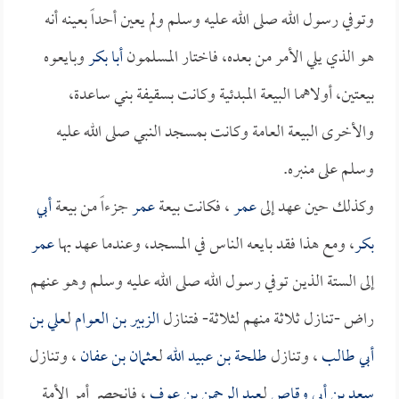
وتوفي رسول الله صلى الله عليه وسلم ولم يعين أحداً بعينه أنه
هو الذي يلي الأمر من بعده، فاختار المسلمون
أبا بكر
وبايعوه
بيعتين، أولاهما البيعة المبدئية وكانت بسقيفة بني ساعدة،
والأخرى البيعة العامة وكانت بمسجد النبي صلى الله عليه
وسلم على منبره.
وكذلك حين عهد إلى
عمر
، فكانت بيعة
عمر
جزءاً من بيعة
أبي
بكر
، ومع هذا فقد بايعه الناس في المسجد، وعندما عهد بها
عمر
إلى الستة الذين توفي رسول الله صلى الله عليه وسلم وهو عنهم
راض -تنازل ثلاثة منهم لثلاثة- فتنازل
الزبير بن العوام
لـ
علي بن
أبي طالب
، وتنازل
طلحة بن عبيد الله
لـ
عثمان بن عفان
، وتنازل
سعد بن أبي وقاص
لـ
عبد الرحمن بن عوف
، فانحصر أمر الأمة