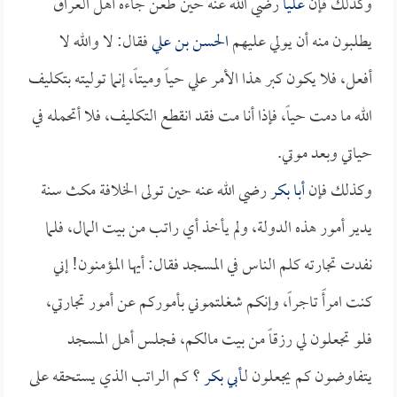
وكذلك فإن
علياً
رضي الله عنه حين طعن جاءه أهل العراق
يطلبون منه أن يولي عليهم
الحسن بن علي
فقال: لا والله لا
أفعل، فلا يكون كبر هذا الأمر علي حياً وميتاً، إنما توليته بتكليف
الله ما دمت حياً، فإذا أنا مت فقد انقطع التكليف، فلا أتحمله في
حياتي وبعد موتي.
وكذلك فإن
أبا بكر
رضي الله عنه حين تولى الخلافة مكث سنة
يدير أمور هذه الدولة، ولم يأخذ أي راتب من بيت المال، فلما
نفدت تجارته كلم الناس في المسجد فقال: أيها المؤمنون! إني
كنت امرأً تاجراً، وإنكم شغلتموني بأموركم عن أمور تجارتي،
فلو تجعلون لي رزقاً من بيت مالكم، فجلس أهل المسجد
يتفاوضون كم يجعلون لـ
أبي بكر
؟ كم الراتب الذي يستحقه على