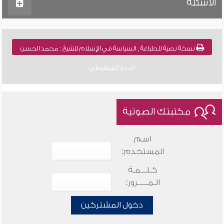
الأسئلة
نسخة نصية للطباعة , السياسة في الإسلام للشيخ : محمد الحسن
الددو الشنقيطي
مكتبتك الصوتية
اسم
المستخدم:
كـلـــمـة
الـمـــــرور:
دخول المشتركين