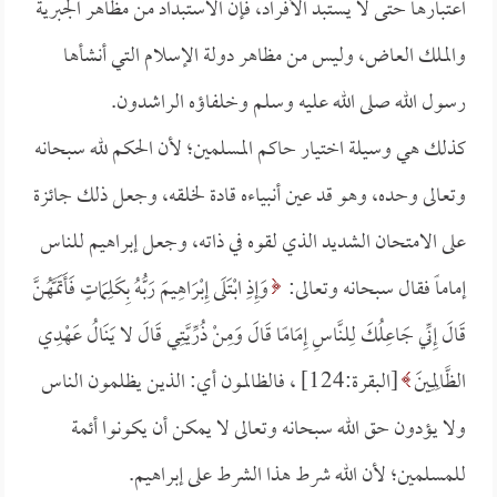
اعتبارها حتى لا يستبد الأفراد، فإن الاستبداد من مظاهر الجبرية
والملك العاض، وليس من مظاهر دولة الإسلام التي أنشأها
رسول الله صلى الله عليه وسلم وخلفاؤه الراشدون.
كذلك هي وسيلة اختيار حاكم المسلمين؛ لأن الحكم لله سبحانه
وتعالى وحده، وهو قد عين أنبياءه قادة لخلقه، وجعل ذلك جائزة
على الامتحان الشديد الذي لقوه في ذاته، وجعل إبراهيم للناس
إماماً فقال سبحانه وتعالى:
وَإِذِ ابْتَلَى إِبْرَاهِيمَ رَبُّهُ بِكَلِمَاتٍ فَأَتَمَّهُنَّ
قَالَ إِنِّي جَاعِلُكَ لِلنَّاسِ إِمَامًا قَالَ وَمِنْ ذُرِّيَّتِي قَالَ لا يَنَالُ عَهْدِي
الظَّالِمِينَ
[البقرة:124] ، فالظالمون أي: الذين يظلمون الناس
ولا يؤدون حق الله سبحانه وتعالى لا يمكن أن يكونوا أئمة
للمسلمين؛ لأن الله شرط هذا الشرط على إبراهيم.