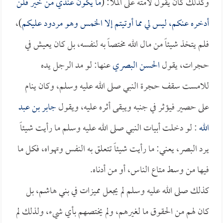
وكذلك كان يقول لأمته على الملأ: (
ما يكون عندي من خير فلن
أدخره عنكم، ليس لي مما أوتيتم إلا الخمس وهو مردود عليكم
)،
فلم يتخذ شيئاً من مال الله مختصاً به لنفسه، بل كان يعيش في
حجرات، يقول
الحسن البصري
عنها: لو مد الرجل يده
للامست سقف حجرة النبي صلى الله عليه وسلم، وكان ينام
على حصير فيؤثر في جنبه ويبقى أثره عليه، ويقول
جابر بن عبد
الله
: لو دخلت أبيات النبي صلى الله عليه وسلم ما رأيت شيئاً
يرد البصر، يعني: ما رأيت شيئاً تتعلق به النفس وتهواه، فكل ما
فيها من وسط متاع الناس، أو من أدناه.
كذلك صلى الله عليه وسلم لم يجعل مميزات في بني هاشم، بل
كان لهم من الحقوق ما لغيرهم، ولم يختصهم بأي شيء، ولذلك لم