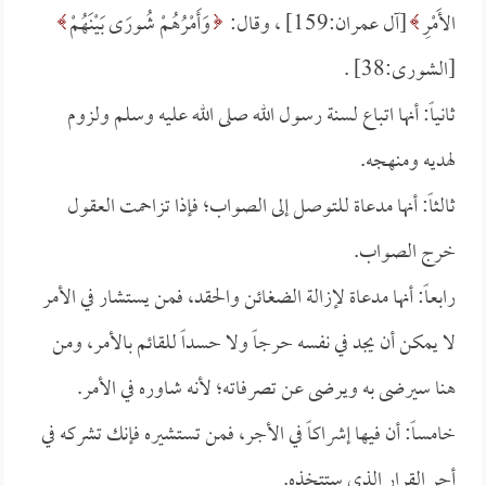
الأَمْرِ
[آل عمران:159] ، وقال:
وَأَمْرُهُمْ شُورَى بَيْنَهُمْ
[الشورى:38] .
ثانياً: أنها اتباع لسنة رسول الله صلى الله عليه وسلم ولزوم
لهديه ومنهجه.
ثالثاً: أنها مدعاة للتوصل إلى الصواب؛ فإذا تزاحمت العقول
خرج الصواب.
رابعاً: أنها مدعاة لإزالة الضغائن والحقد، فمن يستشار في الأمر
لا يمكن أن يجد في نفسه حرجاً ولا حسداً للقائم بالأمر، ومن
هنا سيرضى به ويرضى عن تصرفاته؛ لأنه شاوره في الأمر.
خامساً: أن فيها إشراكاً في الأجر، فمن تستشيره فإنك تشركه في
أجر القرار الذي ستتخذه.