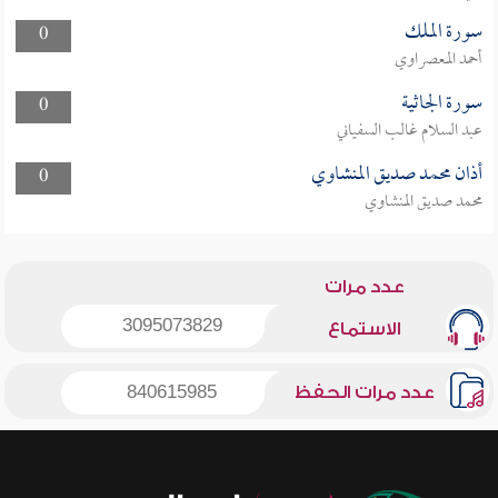
سورة الملك
0
أحمد المعصراوي
سورة الجاثية
0
عبد السلام غالب السفياني
أذان محمد صديق المنشاوي
0
محمد صديق المنشاوي
عدد مرات
3095073829
الاستماع
عدد مرات الحفظ
840615985