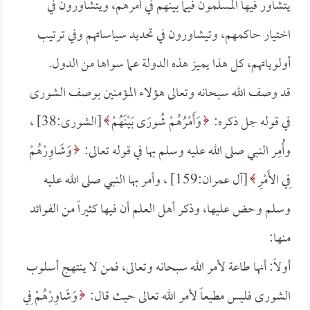
يتشاور فيها المسلمون فيما بينهم في أمرهم، ويتشاورون في
اختيار حاكمهم، وتيشاورون في تحديد سياساتهم وفي ترتيب
أولوياتهم، كل هذا يميز هذه الدولة عما سواها من الدول.
قد وصف الله سبحانه وتعالى هؤلاء المؤمنين بوصف الشورى
في قوله جل ذكره:
وَأَمْرُهُمْ شُورَى بَيْنَهُمْ
[الشورى:38] ،
وأُمِر النبي صلى الله عليه وسلم بها في قوله تعالى:
وَشَاوِرْهُمْ
فِي الأَمْرِ
[آل عمران:159] ، وأمر بها النبي صلى الله عليه
وسلم وحض عليها، وذكر أهل العلم أن فيها كثيراً من الفوائد
منها:
أولاً: أنها طاعة لأمر الله سبحانه وتعالى، فمن لا ينتهج أسلوب
الشورى فليس مطيعاً لأمر الله تعالى حيث قال:
وَشَاوِرْهُمْ فِي