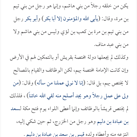
يكن من خلقه رجلاً من بني هاشم، وإنما هو رجل من بني تيم
بن مرة، وقال: (
يأبى الله والمؤمنون إلا
أبا بكر
) و
أبو بكر
رجل
من بني تيم بن مرة بن كعب بن لؤي وليس من بني هاشم ولا
من بني عبد مناف.
وكذلك لم يجعلها دولة مختصة بقريش أو بالتمكين لهم في الأرض
وإن كانت الإمامة مختصة بهم، لكن الوظائف والقيام بالمصالح
لا يختص بهم، بل قال: (
إنا لا نولي عملنا من سأله
) وقال: (
من
ولى على عمل رجلاً وهو يجد أصلح منه لقي الله خائناً
) ، فلذلك
لم يختص قريشاً بالوظائف وإنما أعطى اللواء يوم فتح مكة لـ
سعد
بن عبادة بن دليم
وهو رجل من الخزرج، ثم حين شكي إليه،
انتزعه منه وأعطاه ولده
قيس بن سعد بن عبادة بن دليم
.