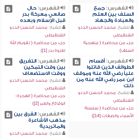
الفهرس:
جمع
الفهرس:
حال
السلف بين العلم
صانعي معركة بدر
والعبادة والجهاد
قبل الإسلام وبعده
للشيخ:
محمد الحسن الددو
للشيخ:
محمد الحسن الددو
الشنقيطي
الشنقيطي
جزء من محاضرة ( منهجية
جزء من محاضرة ( تقويم الله
السلف)
لغزوة بدر [1])
الفهرس:
أقسام
الفهرس:
التفريق
الطوائف الذين قاتلوا
بين وقت التمكين
علياً رضي الله عنه وموقف
ووقت الاستضعاف
ابن عمر رضي الله عنه من
للشيخ:
محمد الحسن الددو
ذلك
الشنقيطي
للشيخ:
محمد الحسن الددو
جزء من محاضرة ( الهجرة-
الشنقيطي
الوقائع والعبر [2])
جزء من محاضرة ( سلسلة
الفهرس:
الفرق بين
الأسماء والصفات [14])
مذهب الأشاعرة
والماتريدية
للشيخ:
محمد الحسن الددو