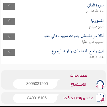
سورة الفلق
0
عبد الله الخليفي
المسؤولية
0
أيمن صيدح
أذان من فلسطين-بصوت صهيب هاني خطبا
0
صهيب هاني خطبا
إنك راجع للدنيا قلت لا أريد الرجوع
0
خالد الراشد
عدد مرات
3095031200
الاستماع
عدد مرات الحفظ
840018106