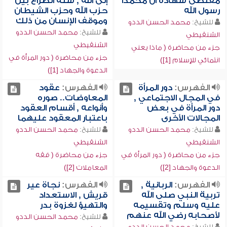
مقتضى شهادة أن محمداً
إلى الله , سنة الصراع بين
رسول الله
حزب الله وحزب الشيطان
وموقف الإنسان من ذلك
للشيخ:
محمد الحسن الددو
للشيخ:
محمد الحسن الددو
الشنقيطي
الشنقيطي
جزء من محاضرة ( ماذا يعني
جزء من محاضرة ( دور المرأة في
انتمائي للإسلام [1])
الدعوة والجهاد [1])
الفهرس:
دور المرأة
الفهرس:
عقود
في المجال الاجتماعي ,
المعاوضات.. صوره
دور المرأة في بعض
وأنواعه , أقسام العقود
المجالات الأخرى
باعتبار المعقود عليهما
للشيخ:
محمد الحسن الددو
للشيخ:
محمد الحسن الددو
الشنقيطي
الشنقيطي
جزء من محاضرة ( دور المرأة في
جزء من محاضرة ( فقه
الدعوة والجهاد [2])
المعاملات [2])
الفهرس:
الربانية ,
الفهرس:
نجاة عير
تربية النبي صلى الله
قريش , الاستعداد
عليه وسلم وتقسيمه
والتهيؤ لغزوة بدر
لأصحابه رضي الله عنهم
للشيخ:
محمد الحسن الددو
للشيخ:
محمد الحسن الددو