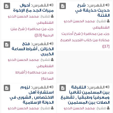
الفهرس:
شرح
الفهرس:
أحوال
حديث حذيفة في
ميراث الجد مع الإخوة
الفتنة
للشيخ:
محمد الحسن الددو
للشيخ:
محمد الحسن الددو
الشنقيطي
الشنقيطي
جزء من محاضرة ( شرح متن
جزء من محاضرة ( شرح أحاديث
الرحبية [13])
مختارة من كتاب التجريد الصريح
الفهرس:
فتح
[17])
الخزائن , أشراط الساعة
الكبرى
للشيخ:
محمد الحسن الددو
الشنقيطي
جزء من محاضرة ( أشراط
الساعة)
الفهرس:
التفرقة
الفهرس:
لزوم
بين المسلمين ثقافياً
استشارة أهل
ومعرفياً وطبقياً , تقطيع
الاختصاص , الشورى في
الصلات بين المسلمين
الدولة الإسلامية
للشيخ:
محمد الحسن الددو
للشيخ:
محمد الحسن الددو