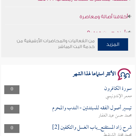
أخلاقنا أصالة ومعاصرة
وأمنهم من خوف 9
سلسلة محاضرات نفحات رمضانية 1444هـ
من الفعاليات والمحاضرات الأرشيفية من
المزيد
خدمة البث المباشر
الأكثر استماعا لهذا الشهر
سورة الكافرون
0
معمر الإندونيسي
تيسير أصول الفقه للمبتدئين - الندب والمحرم
0
محمد حسن عبد الغفار
شرح زاد المستقنع_باب الغسل والتكفين [2]
0
محمد مختار الشنقيطي