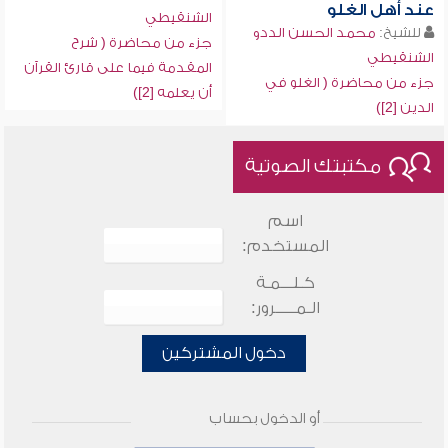
عند أهل الغلو
الشنقيطي
للشيخ:
محمد الحسن الددو
جزء من محاضرة ( شرح
الشنقيطي
المقدمة فيما على قارئ القرآن
جزء من محاضرة ( الغلو في
أن يعلمه [2])
الدين [2])
مكتبتك الصوتية
اسم
المستخدم:
كـلـــمـة
الـمـــــرور:
دخول المشتركين
أو الدخول بحساب