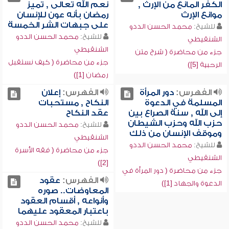
الكفر المانع من الإرث ,
نعم الله تعالى , تميز
موانع الإرث
رمضان بأنه عون للإنسان
على جبهات الشر الخمسة
للشيخ:
محمد الحسن الددو
للشيخ:
محمد الحسن الددو
الشنقيطي
الشنقيطي
جزء من محاضرة ( شرح متن
جزء من محاضرة ( كيف نستقبل
الرحبية [5])
رمضان [1])
الفهرس:
دور المرأة
الفهرس:
إعلان
المسلمة في الدعوة
النكاح , مستحبات
إلى الله , سنة الصراع بين
عقد النكاح
حزب الله وحزب الشيطان
للشيخ:
محمد الحسن الددو
وموقف الإنسان من ذلك
الشنقيطي
للشيخ:
محمد الحسن الددو
جزء من محاضرة ( فقه الأسرة
الشنقيطي
[2])
جزء من محاضرة ( دور المرأة في
الفهرس:
عقود
الدعوة والجهاد [1])
المعاوضات.. صوره
وأنواعه , أقسام العقود
باعتبار المعقود عليهما
للشيخ:
محمد الحسن الددو