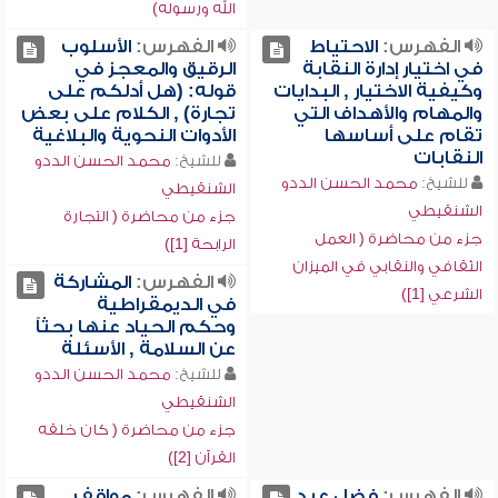
الله ورسوله)
الفهرس:
الاحتياط
الفهرس:
الأسلوب
في اختيار إدارة النقابة
الرقيق والمعجز في
وكيفية الاختيار , البدايات
قوله: (هل أدلكم على
والمهام والأهداف التي
تجارة) , الكلام على بعض
تقام على أساسها
الأدوات النحوية والبلاغية
النقابات
للشيخ:
محمد الحسن الددو
للشيخ:
محمد الحسن الددو
الشنقيطي
الشنقيطي
جزء من محاضرة ( التجارة
جزء من محاضرة ( العمل
الرابحة [1])
الثقافي والنقابي في الميزان
الفهرس:
المشاركة
الشرعي [1])
في الديمقراطية
وحكم الحياد عنها بحثاً
عن السلامة , الأسئلة
للشيخ:
محمد الحسن الددو
الشنقيطي
جزء من محاضرة ( كان خلقه
القرآن [2])
الفهرس:
فضل عبد
الفهرس:
مواقف