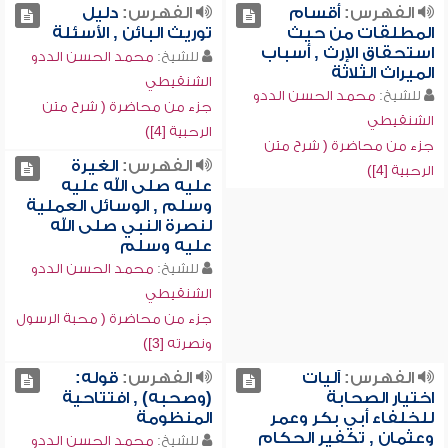
الفهرس:
أقسام
الفهرس:
دليل
المطلقات من حيث
توريث البائن , الأسئلة
استحقاق الإرث , أسباب
للشيخ:
محمد الحسن الددو
الميراث الثلاثة
الشنقيطي
للشيخ:
محمد الحسن الددو
جزء من محاضرة ( شرح متن
الشنقيطي
الرحبية [4])
جزء من محاضرة ( شرح متن
الفهرس:
الغيرة
الرحبية [4])
عليه صلى الله عليه
وسلم , الوسائل العملية
لنصرة النبي صلى الله
عليه وسلم
للشيخ:
محمد الحسن الددو
الشنقيطي
جزء من محاضرة ( محبة الرسول
ونصرته [3])
الفهرس:
آليات
الفهرس:
قوله:
اختيار الصحابة
(وصحبه) , افتتاحية
للخلفاء أبي بكر وعمر
المنظومة
وعثمان , تكفير الحكام
للشيخ:
محمد الحسن الددو