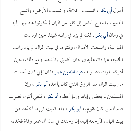
أعمال
أبي بكر
، اتسعت الخلافة، واتسعت الأرض، واتسع
التدبير، واحتاج الناس إلى كثير من المال لم يكونوا محتاجين إليه
في زمان
أبي بكر
، لكنه لم يزد في راتبه شيئاً، حين ازدادت
الميزانية، واتسعت الأموال، وكثر ما في بيت المال، لم يزد راتب
الخليفة عما كان عليه في حال الضيق والمشقة، ومع ذلك فحين
أدركه الموت دعا ولده
عبد الله بن عمر
فقال: إني كنت أخذت
من بيت المال هذا الرزق الذي كان يأخذه
أبو بكر
، وإن
المسلمين لم يعطوني إياه، وإنما أعطوه
أبا بكر
، فلعلي أكون قصرت
فلم أقم بما كان يقوم به
أبو بكر
، وقد كتبت كل ما أخذت من
بيت المال، فأرجعه إليه، إن وجدت في مال آل عمر وفاءً فخذه،