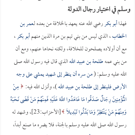
وسلم في اختيار رجال الدولة
فهذا
أبو بكر
رضي الله عنه يعهد بالخلافة من بعده لـ
عمر بن
الخطاب
، الذي ليس من بني تيم بن مرة الذين منهم
أبو بكر
،
مع أن أولاده يصلحون للخلافة، ولكنه نحاها عنهم، ومع أن
من بني عمه
طلحة بن عبيد الله
الذي قال فيه رسول الله صلى
الله عليه وسلم: (
من سره أن ينظر إلى شهيد يمشي على وجه
الأرض فلينظر إلى
طلحة بن عبيد الله
)، وأنزل الله فيه:
مِنْ
الْمُؤْمِنِينَ رِجَالٌ صَدَقُوا مَا عَاهَدُوا اللَّهَ عَلَيْهِ فَمِنْهُمْ مَنْ قَضَى نَحْبَهُ
وَمِنْهُمْ مَنْ يَنْتَظِرُ وَمَا بَدَّلُوا تَبْدِيلاً
[الأحزاب:23]، وشهد له
رسول الله صلى الله عليه وسلم بالجنة، فلا يضره ما صنع أبداً،