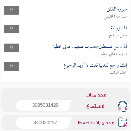
سورة الفلق
0
عبد الله الخليفي
المسؤولية
0
أيمن صيدح
أذان من فلسطين-بصوت صهيب هاني خطبا
0
صهيب هاني خطبا
إنك راجع للدنيا قلت لا أريد الرجوع
0
خالد الراشد
عدد مرات
3095031429
الاستماع
عدد مرات الحفظ
840020237