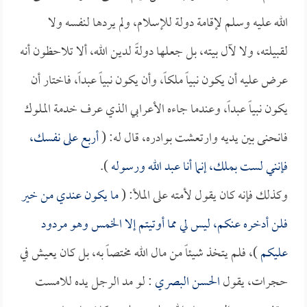
الله عليه وسلم لإقامة دولة للإسلام، ولم يردها لنفسه ولا
لقبيلته، ولا لآل بيته، بل جعلها دولةً لدين الله، ألا تلاحظون أنه
عرض عليه أن يكون نبياً ملكاً، وأن يكون نبياً عبداً، فاختار أن
يكون نبياً عبداً، وعندما جاءه الأعرابي الذي عرف خدمة الملوك
فانحنى بين يديه وارتعشت بوادره، قال له: (
أربع على نفسك،
فإنني لست بملك، إنما أنا عبد الله ورسوله
).
وكذلك فإنه كان يقول لأمته على الملأ: (
ما يكون عندي من خير
فلن أدخره عنكم، ليس لي مما أوتيتم إلا الخمس وهو مردود
عليكم
)، فلم يتخذ شيئاً من مال الله مختصاً به، بل كان يعيش في
حجرات، يقول
الحسن البصري
: لو مد الرجل يده للامست