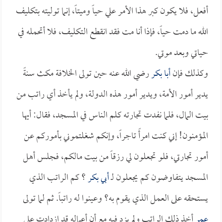
أفعل، فلا يكون كبر هذا الأمر علي حياً وميتاً، إنما توليته بتكليف
الله ما دمت حياً، فإذا أنا مت فقد انقطع التكليف، فلا أتحمله في
حياتي وبعد موتي.
وكذلك فإن
أبا بكر
رضي الله عنه حين تولى الخلافة مكث سنةً
يدير أمور الأمة، ويدير أمور هذه الدولة، ولم يأخذ أي راتب من
بيت المال، فلما نفدت تجارته كلم الناس في المسجد، فقال: أيها
المؤمنون! إني كنت امرأً تاجراً، وإنكم شغلتموني بأموركم عن
أمور تجارتي، فلو تجعلون لي رزقاً من بيت مالكم، فجلس أهل
المسجد يتفاوضون كم يجعلون لـ
أبي بكر
؟ كم الراتب الذي
يستحقه على العمل الذي يقوم به؟ وعينوا له راتباً. ثم لما تولى
عمر
أخذ ذلك الراتب ولم يزد فيه مع أن أعماله قد ازدادت على