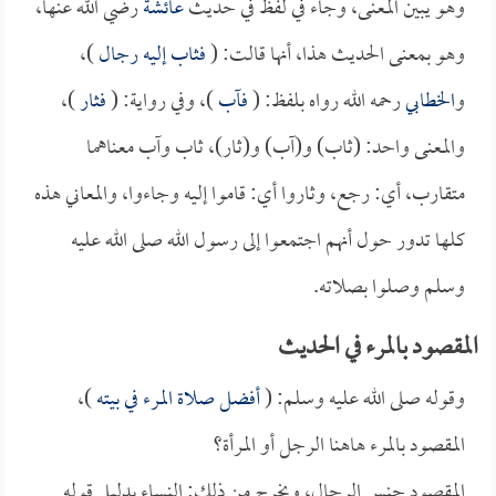
وهو يبين المعنى، وجاء في لفظ في حديث
عائشة
رضي الله عنها،
وهو بمعنى الحديث هذا، أنها قالت: (
فثاب إليه رجال
)،
و
الخطابي
رحمه الله رواه بلفظ: (
فآب
)، وفي رواية: (
فثار
)،
والمعنى واحد: (ثاب) و(آب) و(ثار)، ثاب وآب معناهما
متقارب، أي: رجع، وثاروا أي: قاموا إليه وجاءوا، والمعاني هذه
كلها تدور حول أنهم اجتمعوا إلى رسول الله صلى الله عليه
وسلم وصلوا بصلاته. ‏
المقصود بالمرء في الحديث
وقوله صلى الله عليه وسلم: (
أفضل صلاة المرء في بيته
)،
المقصود بالمرء هاهنا الرجل أو المرأة؟
المقصود جنس الرجال، ويخرج من ذلك: النساء بدليل قوله