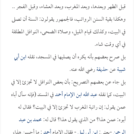
قبل الظهر وبعدها، وبعد المغرب، وبعد العشاء، وقبل الفجر ..
وهكذا بقية السنن الرواتب، فالجمهور يقولون: السنة أن تصلى
في البيت، وكذلك قيام الليل، وصلاة الضحى، النوافل المطلقة
في أي وقت شاء.
بل صرح بعضهم بأنه يكره أن يصليها في المسجد، نقله
ابن أبي
شيبة
عن
حذيفة
رضي الله عنه.
بل جاء عن بعضهم التصريح: بأن بعض النوافل لا تجزئ إلا في
البيت، كما نقله
عبد الله ابن الإمام أحمد
في المسند (فإنه سأل أباه
عمن يقول: إن راتبة المغرب لا تجزئ إلا في البيت؟ فقال له
أبوه: عمن هذا؟ من الذي يقول هذا؟ قال له:
محمد بن عبد
الرحمن
-يعني:
ابن أبي ليلى
- فقال الإمام
أحمد
: ما أحسن هذا،