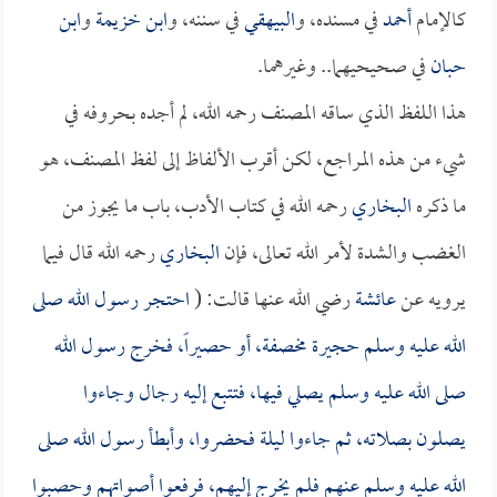
كالإمام
أحمد
في مسنده، و
البيهقي
في سننه، و
ابن خزيمة
و
ابن
حبان
في صحيحيهما.. وغيرهما.
هذا اللفظ الذي ساقه المصنف رحمه الله، لم أجده بحروفه في
شيء من هذه المراجع، لكن أقرب الألفاظ إلى لفظ المصنف، هو
ما ذكره
البخاري
رحمه الله في كتاب الأدب، باب ما يجوز من
الغضب والشدة لأمر الله تعالى، فإن
البخاري
رحمه الله قال فيما
يرويه عن
عائشة
رضي الله عنها قالت: (
احتجر رسول الله صلى
الله عليه وسلم حجيرة مخصفة، أو حصيراً، فخرج رسول الله
صلى الله عليه وسلم يصلي فيها، فتتبع إليه رجال وجاءوا
يصلون بصلاته، ثم جاءوا ليلة فحضروا، وأبطأ رسول الله صلى
الله عليه وسلم عنهم فلم يخرج إليهم، فرفعوا أصواتهم وحصبوا