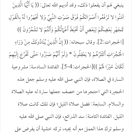
ينبغي لهم أن يفعلوا ذلك، وقد أدبهم الله تعالى: ((
يَا أَيُّهَا الَّذِينَ
آمَنُوا لا تَرْفَعُوا أَصْوَاتَكُمْ فَوْقَ صَوْتِ النَّبِيِّ وَلا تَجْهَرُوا لَهُ بِالْقَوْلِ
كَجَهْرِ بَعْضِكُمْ لِبَعْضٍ أَنْ تَحْبَطَ أَعْمَالُكُمْ وَأَنْتُمْ لا تَشْعُرُونَ ))
[الحجرات:2]. وقال سبحانه: ((
إِنَّ الَّذِينَ يُنَادُونَكَ مِنْ وَرَاءِ
الْحُجُرَاتِ أَكْثَرُهُمْ لا يَعْقِلُونَ *
وَلَوْ أَنَّهُمْ صَبَرُوا حَتَّى تَخْرُجَ إِلَيْهِمْ
لَكَانَ خَيْرًا لَهُمْ ))[الحجرات:4-5]. الفائدة السادسة: مشروعية
السترة في الصلاة، فإن النبي صلى الله عليه وسلم جعل هذه
الحجيرة التي احتجرها من خصف جعلها سترة له عليه الصلاة
والسلام. السابعة: فضل صلاة الليل؛ فإن تلك كانت صلاة
الليل. الفائدة الثامنة: سد الذرائع، فإن النبي صلى الله عليه
وسلم ترك هذا العمل مع أنه يحبه، تركه خشية أن يفرض على