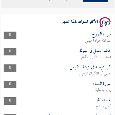
الأكثر استماعا لهذا الشهر
سورة البروج
0
عبد الله عواد الجهني
حكم العمل فى البنوك
0
محمد ناصر الدين الألباني
أثر التوحيد في تزكية النفوس
0
حسن أبو الأشبال الزهيري
سورة النساء
0
رشيد بلعالية
المسؤولية
0
أيمن صيدح