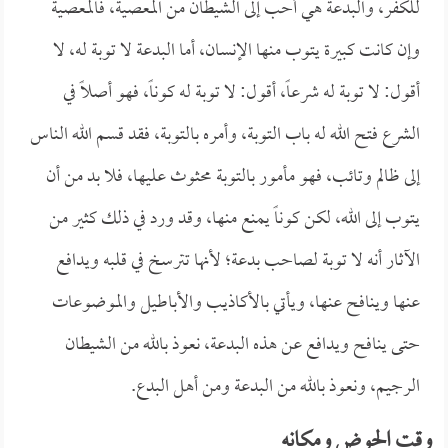
للكفر، والبدعة هي أحب إلى الشيطان من المعصية، فالمعصية
وإن كانت كبيرة يتوب منها الإنسان، أما البدعة لا توبة له، لا
أقول: لا توبة له شرعاً، أقول: لا توبة له كوناً، فهو أصلاً في
الشرع فتح الله له باب التوبة، وأمره بالتوبة، فقد قسم الله الناس
إلى ظالم وتائب، فهو مأمور بالتوبة محثوث عليها، فلا بد من أن
يتوب إلى الله، لكن كوناً يمنع منها، وقد ورد في ذلك كثير من
الآثار أنه لا توبة لصاحب بدعة؛ لأنها تترسخ في قلبه ويدافع
عنها وينافح عنها، ويأتي بالأكاذيب والأباطيل والموضوعات
حتى ينافح ويدافع عن هذه البدعة، نعوذ بالله من الشيطان
الرجيم، ونعوذ بالله من البدعة ومن أهل البدع.
وقت الحوض ومكانه