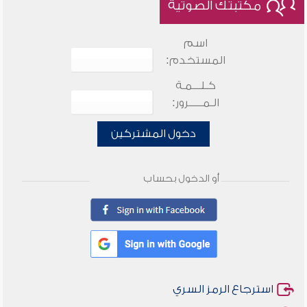
مكتبتك الصوتية
اسم
المستخدم:
كـلـــمـة
الـمـــــرور:
دخول المشتركين
أو الدخول بحساب
استرجاع الرمز السري