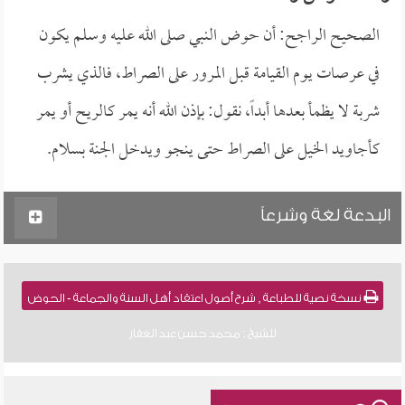
الصحيح الراجح: أن حوض النبي صلى الله عليه وسلم يكون
في عرصات يوم القيامة قبل المرور على الصراط، فالذي يشرب
شربة لا يظمأ بعدها أبداً، نقول: بإذن الله أنه يمر كالريح أو يمر
كأجاويد الخيل على الصراط حتى ينجو ويدخل الجنة بسلام.
البدعة لغة وشرعاً
نسخة نصية للطباعة , شرح أصول اعتقاد أهل السنة والجماعة - الحوض
للشيخ : محمد حسن عبد الغفار