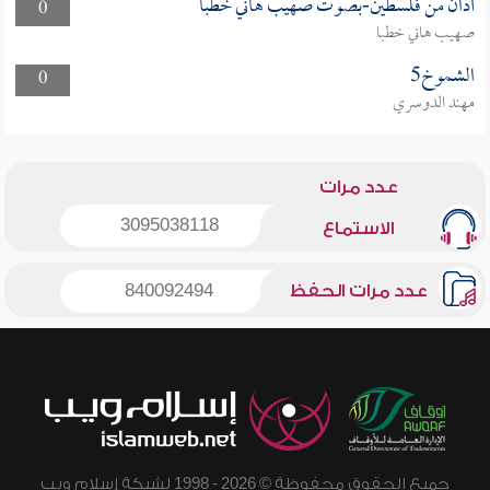
أذان من فلسطين-بصوت صهيب هاني خطبا
0
صهيب هاني خطبا
الشموخ5
0
مهند الدوسري
عدد مرات
3095038118
الاستماع
عدد مرات الحفظ
840092494
جميع الحقوق محفوظة © 2026 - 1998 لشبكة إسلام ويب