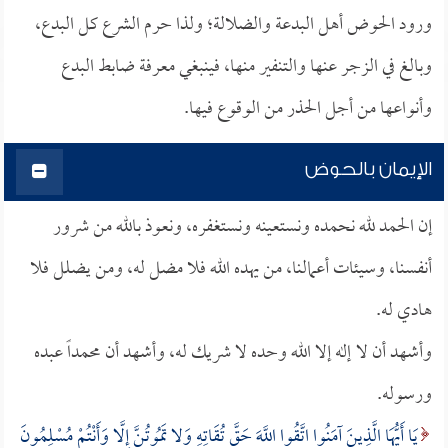
ورود الحوض أهل البدعة والضلالة؛ ولذا حرم الشرع كل البدع،
وبالغ في الزجر عنها والتنفير منها، فينبغي معرفة ضابط البدع
وأنواعها من أجل الحذر من الوقوع فيها.
الإيمان بالحوض
إن الحمد لله نحمده ونستعينه ونستغفره، ونعوذ بالله من شرور
أنفسنا، وسيئات أعمالنا، من يهده الله فلا مضل له، ومن يضلل فلا
هادي له.
وأشهد أن لا إله إلا الله وحده لا شريك له، وأشهد أن محمداً عبده
ورسوله.
يَا أَيُّهَا الَّذِينَ آمَنُوا اتَّقُوا اللَّهَ حَقَّ تُقَاتِهِ وَلا تَمُوتُنَّ إِلَّا وَأَنْتُمْ مُسْلِمُونَ