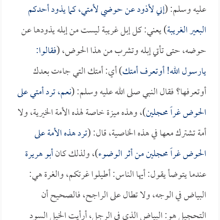
عليه وسلم: (
إني لأذود عن حوضي لأمتي، كما يذود أحدكم
البعير الغريبة
) يعني: كل إبل غريبة ليست من إبله يذودها عن
حوضه، حتى تأتي إبله وتشرب من هذا الحوض، (
فقالوا:
يارسول الله! أوتعرف أمتك
) أي: أمتك التي جاءت بعدك
أوتعرفها؟ فقال النبي صلى الله عليه وسلم: (
نعم، ترد أمتي على
الحوض غراً محجلين
)، وهذه ميزة خاصة لهذه الأمة الخيرية، ولا
أمة تشترك معها في هذه الخاصية، قال: (
ترد هذه الأمة على
الحوض غراً محجلين من أثر الوضوء
)، ولذلك كان
أبو هريرة
عندما يتوضأ يقول: أيها الناس: أطيلوا غرتكم، والغرة هي:
البياض في الوجه، ولا تطال على الراجح، فالصحيح أن
التحجيل هو: البياض الذي في الرجل، أرأيت الخيل السود