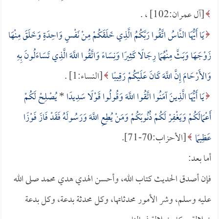
[آل عمران:102] ، .
يَا أَيُّهَا النَّاسُ اتَّقُوا رَبَّكُمُ الَّذِي خَلَقَكُمْ مِنْ نَفْسٍ وَاحِدَةٍ وَخَلَقَ مِنْهَا
زَوْجَهَا وَبَثَّ مِنْهُمَا رِجَالًا كَثِيرًا وَنِسَاءً وَاتَّقُوا اللَّهَ الَّذِي تَسَاءَلُونَ بِهِ
وَالأَرْحَامَ إِنَّ اللَّهَ كَانَ عَلَيْكُمْ رَقِيبًا
[النساء:1] .
يَا أَيُّهَا الَّذِينَ آمَنُوا اتَّقُوا اللَّهَ وَقُولُوا قَوْلًا سَدِيدًا
*
يُصْلِحْ لَكُمْ
أَعْمَالَكُمْ وَيَغْفِرْ لَكُمْ ذُنُوبَكُمْ وَمَنْ يُطِعِ اللَّهَ وَرَسُولَهُ فَقَدْ فَازَ فَوْزًا
عَظِيمًا
[الأحزاب:70-71].
أما بعد:
فإن أصدق الحديث كتاب الله، وأحسن الهدي هدي محمد صلى الله
عليه وسلم، وشر الأمور محدثاتها، وكل محدثة بدعة، وكل بدعة