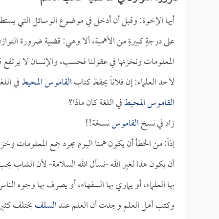
أيها الإخوة: وقبل أن أدخل في موضوع الوسائل التي يستطي
على درجةٍ كبيرةٍ من الأهمية، ألا وهي: قضية ضرورة التوا
المعلومات ونخزنها في عقولنا فحسب، والإنسان لا يرتفع قدره
لأحد العلماء: إن فلاناً يحفظ كتاب
القاموس المحيط
في اللغة
القاموس المحيط
في اللغة كان ماذا؟
زاد في نسخ
القاموس
نسخة!!
إذاً: من الخطأ أن يكون همنا اليوم مجرد جمع المعلومات وخز
أن يكون هذا لغير الله -نسأل الله السلامة- لأن الشاب يحب
بها العلماء، أو يماري بها السفهاء، أو يصرف بها وجوه النا
وكتب أهل العلم وجدت أن العلم عند
السلف
يختلف كثيراً