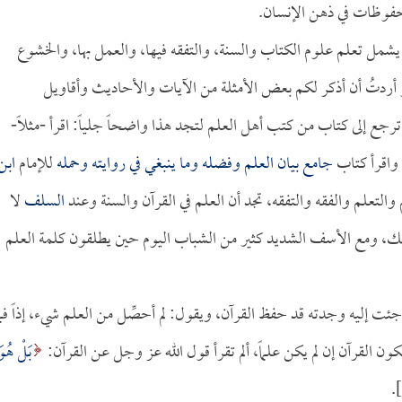
لمحفوظات في ذهن الإنسان.
يشمل تعلم علوم الكتاب والسنة، والتفقه فيها، والعمل بها، والخشوع
لو أردتُ أن أذكر لكم بعض الأمثلة من الآيات والأحاديث وأقاويل
 ترجع إلى كتاب من كتب أهل العلم لتجد هذا واضحاً جلياً: اقرأ -مثلاً-
 واقرأ كتاب
جامع بيان العلم وفضله وما ينبغي في روايته وحمله
للإمام
ابن
التعلم والفقه والتفقه، تجد أن العلم في القرآن والسنة وعند
السلف
لا
، ومع الأسف الشديد كثير من الشباب اليوم حين يطلقون كلمة العلم
جئت إليه وجدته قد حفظ القرآن، ويقول: لم أحصِّل من العلم شيء، إذاً فما
ن القرآن إن لم يكن علماً، ألم تقرأ قول الله عز وجل عن القرآن:
بَلْ هُوَ