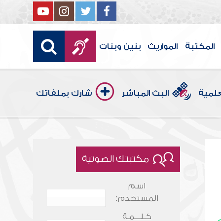
المكتبة
المواريث
بنين وبنات
علمية
البث المباشر
شارك بملفاتك
مكتبتك الصوتية
اسم
المستخدم:
كـلـــمـة