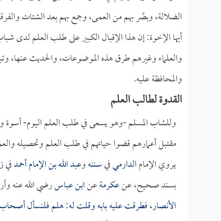
الضلالة، وبصَّر بهم من العمى، وجمع بهم بعد الشتات والفرقة
أيها الإخوة: إن هذا الإقبال الكبير على طلب العلم لدى شب
والعلماء وغيرهم طرق هذه الموضوعات، والحديث عنها، وتبص
والمحافظة عليه.
القدوة لطالب العلم
وللشاب المسلم -وهو يسعى في طلب العلم اليوم- أسوة وق
مقتبل أعمارهم قضوا حياتهم في طلب العلم وتحصيله والعمل ب
يروي الإمام
الدارمي
في
سننه
و
عبد الله بن الإمام أحمد
في
زو
بسند صحيح، عن
عكرمة
عن
ابن عباس
رضي الله عنه وأرض
الأنصار، فطرقت عليه بابه وقلت له: هلم فلنسأل أصحاب رس