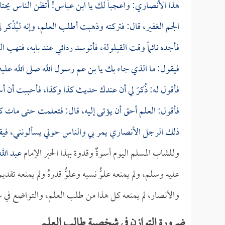
هذا الأنصاري: واعجباً لك يا
ابن عباس
! أتظن الناس يحت
الجم الغفير، قال: فتركته وذهبت أطلب العلم، وإنه ليُذْ
فأجده نائماً وقت القيلولة، فأتوسد ردائي عند بابه، فتهب ال
فيقول: ما الذي جاء بك يا بن عم رسول الله صلى الله علي
فأقول له: ذُكرَ لي أن عندك حديث كذا وكذا، فأحببت أن أ
فأقول: العلم أحق أن يؤتى إليه، قال: فتعلمت حتى مات كث
ذلك الرجل الأنصاري يمر بي والناس حولي يسألونني، فيقو
وللشاب المسلم اليوم أسوةٌ وقدوة بهذا الحبر الإمام
عبد الل
عليه وسلم، ولم يمنعه علوُّ نسبه وعلوُّ قدرهُ ولم يمنعه تقديم
والأنصار، لم يمنعه كل هذا من طلب العلم، والتواضع في 
ضرورة التوازن في شخصية طالب العلم