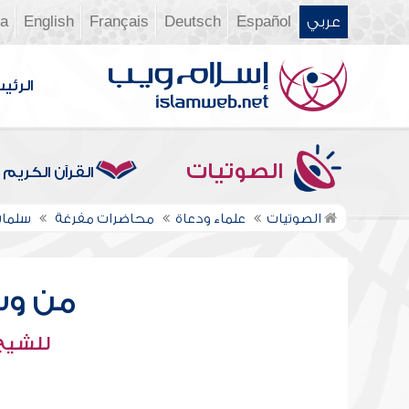
عربي
Español
Deutsch
Français
English
ia
الرئي
الصوتيات
القرآن الكريم
الصوتيات
علماء ودعاة
محاضرات مفرغة
سلمان
من وس
للشيخ 