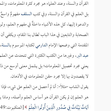
القرآن والسنة، وعند العلماء هو مجرد كثرة المعلومات، وا
بل العلم في القرآن والسنة، وفي كتب
السلف
مفهومٌ واسعٌ 
والدعوة إليها، كل هذه الأشياء داخلةٌ في مفهوم العلم، و
الصحابة والتابعين في هذا الباب لطال بنا المقام، ويكفي أن
المقدمة التي وضعها الإمام
الدارمي
لكتابه الموسوم بـ
السنة
،
عبد البر
، وغيرها من الكتب الكثيرة التي تتحدث عن العلم و
يعني مجرد تحصيل المعلومات؛ بل يشمل معنى أوسع من ذلك
لا يقصدون بها إلا مجرد حقن المعلومات في الأذهان.
يقول الشاب -مثلاً-: أنا لم أحصل من العلم على شيء، فإذا 
هو العلم إن لم يكن القرآن هو أساس العلم وأصله، وماذا يكو
آيَاتٌ بَيِّنَاتٌ فِي صُدُورِ الَّذِينَ أُوتُوا الْعِلْمَ
[العنكبوت:49].