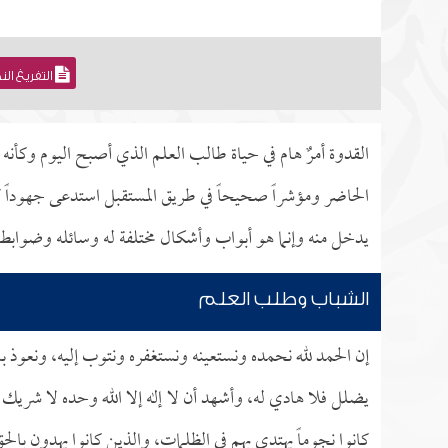
التفريغ ال
القدوة أمرٌ هام في حياة طالب العلم الذي أصبح اليوم وكأنه ل
الحاضر ومؤشراً صحيحاً في طريق المستقبل استدعى جهوداً كبيرة
يدخل منه وإنما هو أبواب وأشكال مختلفة له وسائله وضوابطه
الشباب وطلب العلم
إن الحمد لله نحمده ونستعينه ونستغفره ونتوب إليه، ونعوذ با
يضلل فلا هادي له، وأشهد أن لا إله إلا الله وحده لا شريك 
كانوا نجوماً يهتدى بهم في الظلمات، والذين كانوا يهدون بالح