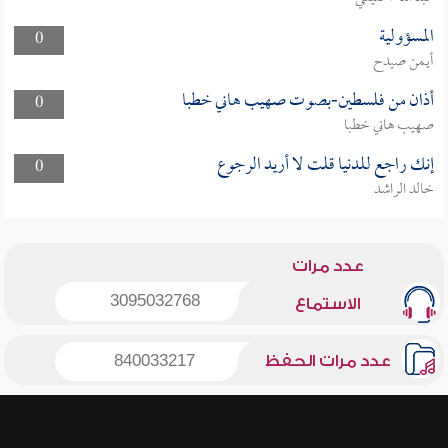
المسؤولية
0
أيمن صيدح
أذان من فلسطين-بصوت صهيب هاني خطبا
0
صهيب هاني خطبا
إنك راجع للدنيا قلت لا أريد الرجوع
0
خالد الراشد
عدد مرات
3095032768
الاستماع
عدد مرات الحفظ
840033217