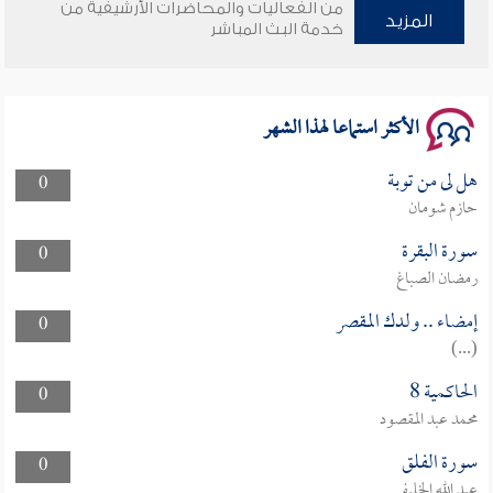
من الفعاليات والمحاضرات الأرشيفية من
المزيد
وأمنهم من خوف 9
خدمة البث المباشر
سلسلة محاضرات نفحات رمضانية 1444هـ
الأكثر استماعا لهذا الشهر
هل لى من توبة
0
حازم شومان
سورة البقرة
0
رمضان الصباغ
إمضاء .. ولدك المقصر
0
(...)
الحاكمية 8
0
محمد عبد المقصود
سورة الفلق
0
عبد الله الخليفي