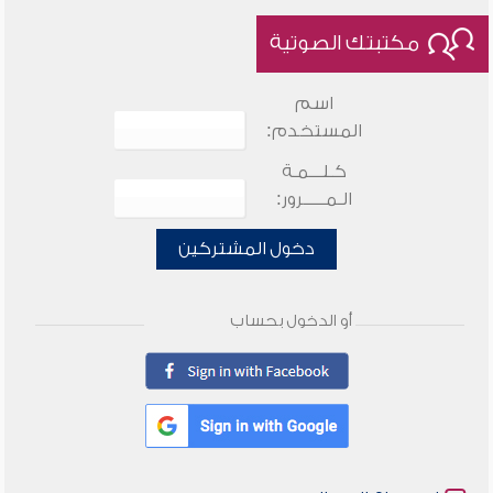
مكتبتك الصوتية
اسم
المستخدم:
كـلـــمـة
الـمـــــرور:
دخول المشتركين
أو الدخول بحساب