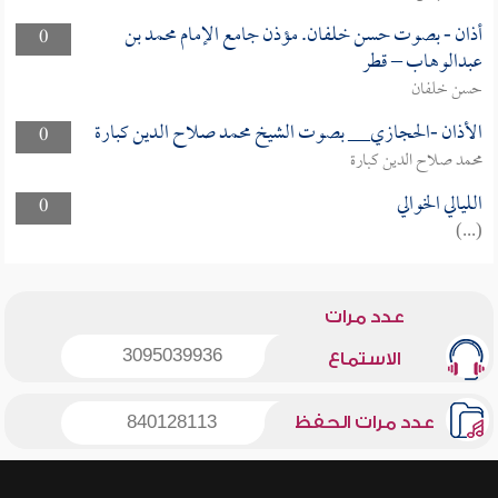
أذان - بصوت حسن خلفان. مؤذن جامع الإمام محمد بن
0
عبدالوهاب – قطر
حسن خلفان
الأذان -الحجازي__ بصوت الشيخ محمد صلاح الدين كبارة
0
محمد صلاح الدين كبارة
الليالي الخوالي
0
(...)
عدد مرات
3095039936
الاستماع
عدد مرات الحفظ
840128113