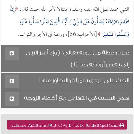
النبي محمد صلى الله عليه وسلم؛ امتثالاً لأمر الله حيث قال:
إِنَّ
اللَّهَ وَمَلائِكَتَهُ يُصَلُّونَ عَلَى النَّبِيِّ يَا أَيُّهَا الَّذِينَ آمَنُوا صَلُّوا عَلَيْهِ
وَسَلِّمُوا تَسْلِيمًا
[الأحزاب:56]، ورغبة في الأجر والثواب.
عبرة وعظة من قوله تعالى: ( وإذ أسر النبي
إلى بعض أزواجه حديثاً )
الحث على الرفق بالمرأة والتجاوز عنها
هدي السلف في التعامل مع أخطاء الزوجة
نسخة نصية للطباعة , ما يقال للزوج في ليلة الزفاف للشيخ : مصطفى