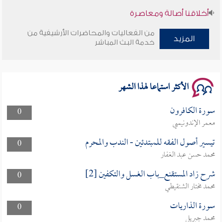
أخلاقنا أصالة ومعاصرة
من الفعاليات والمحاضرات الأرشيفية من
وأمنهم من خوف 9
المزيد
خدمة البث المباشر
سلسلة محاضرات نفحات رمضانية 1444هـ
الأكثر استماعا لهذا الشهر
سورة الكافرون
0
معمر الإندونيسي
تيسير أصول الفقه للمبتدئين - الندب والمحرم
0
محمد حسن عبد الغفار
شرح زاد المستقنع_باب الغسل والتكفين [2]
0
محمد مختار الشنقيطي
سورة الذاريات
0
محمد جبريل