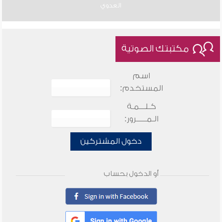
العدوي
مكتبتك الصوتية
اسم
المستخدم:
كـلـــمـة
الـمـــــرور:
دخول المشتركين
أو الدخول بحساب