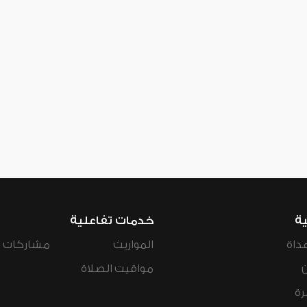
ية
خدمات تفاعلية
داة
المواريث
مشاركات ال
مواقيت الصلاة
رة