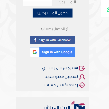
الـمـــــرور:
دخول المشتركين
أو الدخول بحساب
استرجاع الرمز السري
تسجيل عضو جديد
إعادة تفعيل حساب
البث المباشر