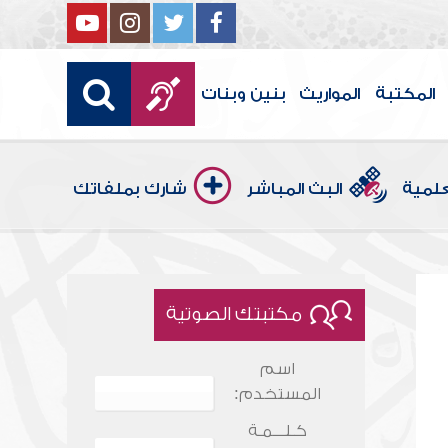
المكتبة
المواريث
بنين وبنات
علمية
البث المباشر
شارك بملفاتك
مكتبتك الصوتية
اسم
المستخدم:
كـلـــمـة