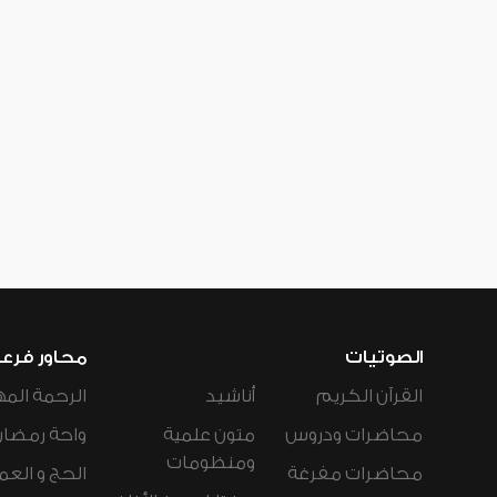
الصوتيات
محاور فرع
القرآن الكريم
أناشيد
الرحمة المه
محاضرات ودروس
متون علمية
واحة رمضان
ومنظومات
محاضرات مفرغة
الحج و العم