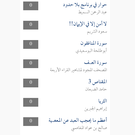
حوار في برنامج بلا حدود
0
عبد الرحمن السميط
لا أمن إلا في الإيمان!!
0
سعود الشريم
سورة المنافقون
0
أبوطلحة البوسعيدي
سورة الصف
0
المصحف المجود لمشاهير القراء الأربعة
المقناص 3
0
حامد الضبعان
الثريا
0
إبراهيم الجبرين
أعظم ما يحجب العبد عن المعصية
0
صالح بن عواد المغامسي