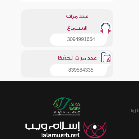
عدد مرات
الاستماع
3094991664
عدد مرات الحفظ
839584335
زوار