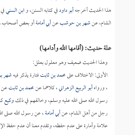
هذا الحديث أخرجه
أبو داود
في كتابه السنن، و
ابن السني
في 
الشام، عن
شهر بن حوشب
عن
أبي أمامة
أو بعض أصحاب رسول
علة حديث: (أقامها الله وأدامها)
وهذا الحديث ضعيف وهو معلول بعلل:
الأولى: الاختلاف على
محمد بن ثابت
فتارة يذكر فيه
شهر ب
، ورواه
أبو الربيع الزهراني
، كلاهما عن
محمد بن ثابت
عن ر
رسول الله صلى الله عليه وسلم، وخالفهم في ذلك
وكيع
كم
رجل من أهل الشام، عن
أبي أمامة
، عن رسول الله صلى الل
علامة وأمارة على عدم حفظه، وتقدم معنا أن عدم حفظ الإس