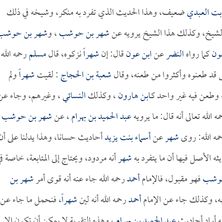
ابت العبدي
ضعيف، وهذا الحديث الذي تفرد به منكر، وشيخه في ذلك
ا الشيخ، وكذلك هذا الشيخ يرويه عن
شهر بن حوشب
، و
شهر بن حوشب
ون
كما رواه
النضر
عن
ابن عون
قال: إن
شهراً
نزكوه، قال
مسلم
رحمه الله
ناس قد طعنوه وأكثروا من طعنه، وقال
شعبة بن الحجاج
: لقيت
شهراً
ولم
 وطعن فيه غير واحد كـ
ابن هارون
، وكذلك
النسائي
، وغيرهم، وجاء عن
ه الله تعالى أنه قال: ما يرويه
عبد الحميد بن بهرام
، عن
شهر بن حوشب
مه الله: روى
شهر
عن
أسماء بنت يزيد
أحاديث حسانا، وهذا يدلنا على أن
ثه الأصل فيها أن ما يتفرد به
شهر
أنه مردود، ويحتاج إلى المتابعة، خاصة ف
حوشب
فهو مقبول، فالإمام
أحمد
رحمه الله جاء عنه أنه قوى أمر
شهر بن
به، وكذلك جاء عن الإمام
أحمد
رحمه الله أنه لين
شهراً
، فنحمل ما جاء عن
ه أراد أحاديث
عبد الحميد بن بهرام
، وهذه التقوية لا يمكن أن تكون إلا