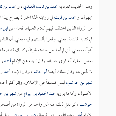
وهذا الحديث تفرد به
محمد بن ثابت العبدي
، و
محمد بن ث
مجهول، و
محمد بن ثابت
في روايته لهذا الخبر لم يصرح بهذ
من الرواة الذين اختلف فيهم كلام العلماء، فجاء عن
ابن ع
في كتابه المقدمة: يعني: وقعوا بألسنتهم فيه، يعني: أن ال
أعبأ به، يعني: أني لم آخذ من حديثه شيئاً، وكذلك قد ضعفه
بعض العلماء أنه قوى حديثه، وقال: جاء عن الإمام
أحمد
رحم
لا بأس به، وقال بذلك أيضاً
أبو حاتم
، وقال الإمام
أحمد
رح
شهر بن حوشب
ليس ضعيفاً على الإطلاق، وإنما أكثر أحادي
الأصول، وأما ما يرويه
عبد الحميد بن بهرام
عن
شهر بن 
حوشب
، كما نقل ذلك عنه غير واحد من الرواة من أصحا
الإمام
أحمد
رحمه الله من تقوية حال
شهر بن حوشب
على أن