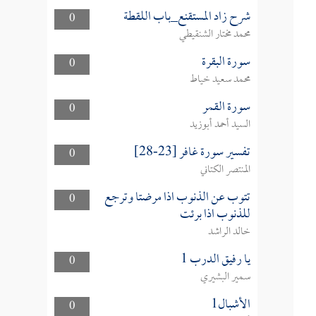
شرح زاد المستقنع_باب اللقطة
0
محمد مختار الشنقيطي
سورة البقرة
0
محمد سعيد خياط
سورة القمر
0
السيد أحمد أبوزيد
تفسير سورة غافر [23-28]
0
المنتصر الكتاني
تتوب عن الذنوب اذا مرضتا وترجع
0
للذنوب اذا برئت
خالد الراشد
يا رفيق الدرب 1
0
سمير البشيري
الأشبال1
0