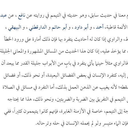
 معنا في حديث سابق، وهو حديثه في التيمم في روايته عن
نافع
، عن
عبد
لأئمة قاطبة،
أحمد
، و
أبو داود
، و
أبو حاتم
و
الدارقطني
، و
البيهقي
،
 والراوي إذا كان له أحاديث يتفرد بها فإن ذلك أمارة على ورود الخطأ
 يؤخذ عليه، إذا كان هذا الحديث من المسائل المشهورة والمعاني الجليلة
راوي مثلاً حينما يأتي يتفرد في بابٍ من الأبواب جليلة القدر مما يبعد أن
اس إليه، كتفرد الإنسان في بعض الفضائل البعيدة، أو نحو ذلك، أو فضائل
يسقطه؛ لأنه يغيب عن الذهن العمل بذلك، أما التفرد في مسائل في الصلاة
التيمم في التفريق بين الضربة والضربتين، ونحو ذلك، هذا مما يحتاجه
ة إلى التيمم، خاصة في الأزمنة الغابرة، فإنهم كانوا يتيممون كثيراً، ففي
 الماء متيسر ولو لم يحمله الإنسان في حله وترحاله.