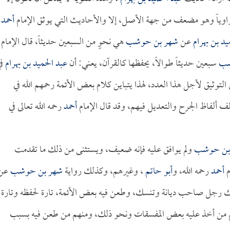
 راوياً وهو مضعف من جهة الأصل، إلا والأحاديث التي يوثق الإمام
أحمد
يد بن بهرام
عن
شهر بن حوشب
هي نحوٍ من السبعين حديثاً، قال الإمام
شب
سبعين حديثاً طوالاً، يحفظها كالقرآن، يعني: أن
عبد الحميد بن بهرام
في
وثيق لأجل هذا العدد، لهذا يتباين كلام بعض الأئمة رحمهم الله في
ف ألفاظ الجرح والتعديل فيهم، وقد قال الإمام
أحمد
رحمه الله تعالى في
بن حوشب
ولم يوافق عليه فإنه ضعيف، ويستثنى من ذلك ما تقدمت
م
أحمد
رحمه الله، و
أبو حاتم
، وغيرهم، وكذلك رواية
شهر بن حوشب
عن
لك رجل صاحب ديانة وتنسك، وطعن فيه بعض الأئمة، تارة لحفظه وتارة
 منهم من أخذ عليه بعض المفسقات ونحو ذلك، ومنهم من طعن فيه بسبب