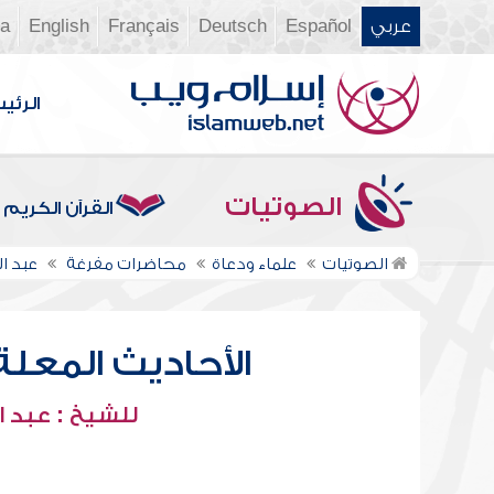
عربي
Español
Deutsch
Français
English
ia
الرئي
الصوتيات
القرآن الكريم
الصوتيات
علماء ودعاة
محاضرات مفرغة
عبد ا
الأحاديث المعلة ف
للشيخ : عبد ا