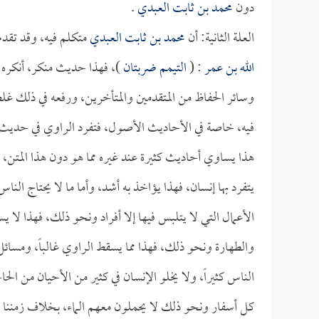
دون
محمد بن ثابت العبدي
.
العلة الثانية: أن
محمد بن ثابت العبدي
متكلم فيه، وقد تقدم
الله بن عمر
: (
التيمم ضربتان
)، فهذا حديث منكر، أنكره ا
وسائر الحفاظ من المتقدمين والمتأخرين، ورفعه في ذلك غلط،
فيه، خاصة في الأحاديث الأصول، فتفرد الراوي في حديث مما
هذا يساوي أحاديث كثيرة عند غيره مما هو دون هذا المتن، فال
يتفرد بها إنسان، فهذا يؤاخذ به أشد، وأما ما لا يحتاج الن
الأعمال التي لا يتلبس فيها إلا أفراد ونحو ذلك، فهذا لا 
والطهارة ونحو ذلك، فهذا مما يسقط الراوي غالباً، ومسائل 
الناس كثيراً، ولا يخلو الإنسان في كثير من الأحيان من الحاج
كل أسفار ونحو ذلك لا يحملون معهم الماء، بخلاف زمننا فإن