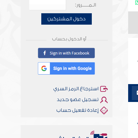
الـمـــــرور:
دخول المشتركين
أو الدخول بحساب
استرجاع الرمز السري
تسجيل عضو جديد
إعادة تفعيل حساب