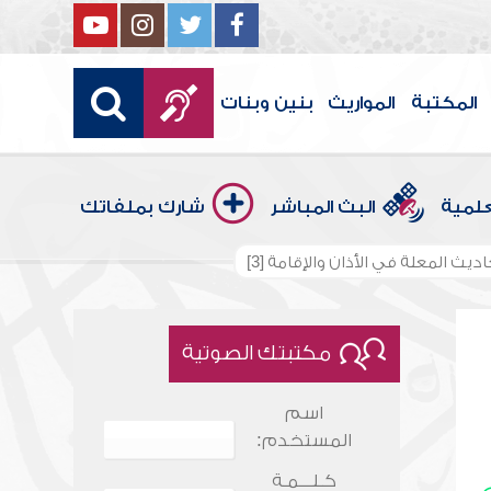
المكتبة
المواريث
بنين وبنات
علمية
البث المباشر
شارك بملفاتك
اديث المعلة في الأذان والإقامة [3]
مكتبتك الصوتية
اسم
المستخدم:
كـلـــمـة