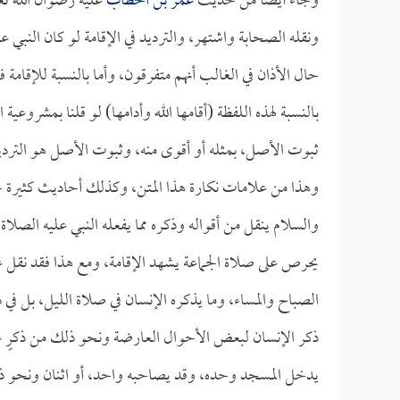
وجاء أيضاً من حديث
عمر بن الخطاب
عليه رضوان الله تع
ونقله الصحابة واشتهر، والترديد في الإقامة لو كان النبي 
حال الأذان في الغالب أنهم متفرقون، وأما بالنسبة للإقامة
بالنسبة لهذه اللفظة (أقامها الله وأدامها) لو قلنا بمشروعية 
ثبوت الأصل، بمثله أو أقوى منه، وثبوت الأصل هو الترديد 
وهذا من علامات نكارة هذا المتن، وكذلك أحاديث كثيرة ج
والسلام ينقل من أقواله وذكره مما يفعله النبي عليه الصل
يحرص على صلاة الجماعة يشهد الإقامة، ومع هذا فقد نقل 
الصباح والمساء، وما يذكره الإنسان في صلاة الليل، بل في
ذكر الإنسان لبعض الأحوال العارضة ونحو ذلك من ذكرٍ ع
يدخل المسجد وحده، وقد يصاحبه واحد، أو اثنان ونحو ذ