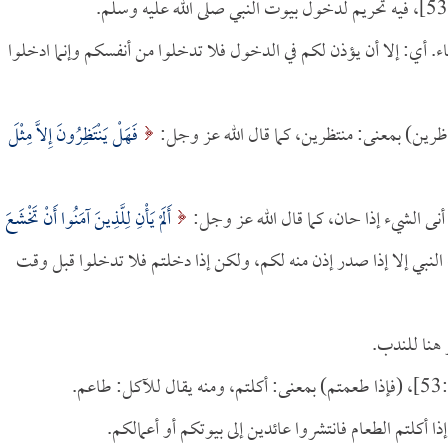
ا الاستثناء. أي: إلا أن يؤذن لكم في الدخول فلا تدخلوا من أنفسكم وإنما ادخلوا
فَهَلْ يَنْتَظِرُونَ إِلاَّ مِثْلَ
أَلَمْ يَأْنِ لِلَّذِينَ آمَنُوا أَنْ تَخْشَعَ
وا بيوت النبي إلا إذا صدر إذن منه لكم، ولكن إذا دخلتم فلا تدخلوا قبل وقت
طاعم.