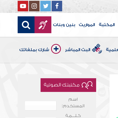
المكتبة
المواريث
بنين وبنات
علمية
البث المباشر
شارك بملفاتك
مكتبتك الصوتية
اسم
المستخدم:
كـلـــمـة