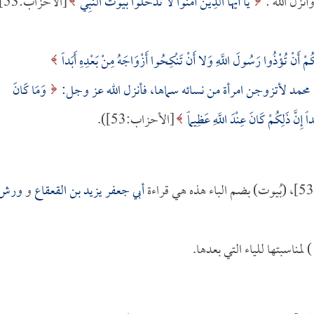
نزل الله :
يَا أَيُّهَا الَّذِينَ آمَنُوا لا تَدْخُلُوا بُيُوتَ النَّبِيِّ
[الأحزاب:
مْ أَنْ تُؤْذُوا رَسُولَ اللَّهِ وَلا أَنْ تَنْكِحُوا أَزْوَاجَهُ مِنْ بَعْدِهِ أَبَداً
محمد لأتزوجن امرأة من نسائه سماها، فأنزل الله عز وجل:
وَمَا كَانَ
ً إِنَّ ذَلِكُمْ كَانَ عِنْدَ اللَّهِ عَظِيماً
[الأحزاب:53]).
أبي جعفر يزيد بن القعقاع
و
ورش
لمناسبتها للياء التي بعدها.