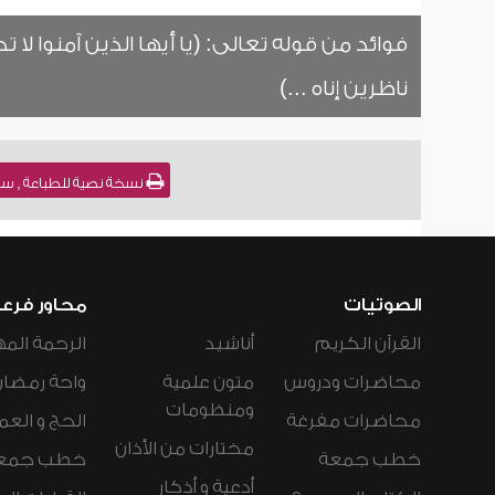
فوائد من قوله تعالى: (يا أيها الذين آمنوا لا 
ناظرين إناه ...)
نسخة نصية للطباعة , سورة الأحزاب - الآي
الصوتيات
محاور فرع
القرآن الكريم
أناشيد
الرحمة المه
محاضرات ودروس
متون علمية
واحة رمضان
ومنظومات
محاضرات مفرغة
الحج و العم
مختارات من الأذان
خطب جمعة
خطب جمع
أدعية و أذكار