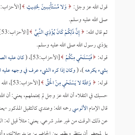
قول الله عز وجل:
وَلا مُسْتَأْنِسِينَ لِحَدِيثٍ
صلى الله عليه وسلم.
ثم قال الله:
إِنَّ ذَلِكُمْ كَانَ يُؤْذِي النَّبِيَّ
[
يؤذي رسول الله صلى الله عليه وسلم.
قوله:
فَيَسْتَحْيِ مِنْكُمْ
[الأحزاب:53]، (
كان عليه الصل
بشيء يكرهه
)، (
وكان إذا كره الشيء عرف في وجهه عليه 
قوله:
وَاللَّهُ لا يَسْتَحْيِ مِنْ الْحَقِّ
[الأحزاب:53]، الله جل جلاله لا يستحيي أن يقول الحق، قالت أمنا
حسبك في الثقلاء أن الله عز وجل لم يحتملهم، يعني: أن الله
قال الإمام
الألوسي
رحمه الله: وعندي كالثقيل المذكور -يع
عن ذلك الوقت من غير عذر شرعي. يعني: مثلاً قيل له: العش
بل لمحض أن ينتظر ويظهر بين الحاضرين مزيد جلالته، وأ