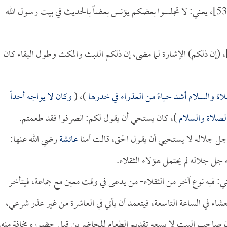
[الأحزاب:53]، يعني: لا تجلسوا بعضكم يؤنس بعضاً بالحديث في بيت رسول الله
الأحزاب:53]، (إن ذلكم) الإشارة لما مضى، إن ذلكم اللبث والمكث وطول البقاء كان
اة والسلام أشد حياءً من العذراء في خدرها
)، (
وكان لا يواجه أحداً
الصلاة والسلام
)، كان يستحي أن يقول لكم: انصرفوا فقد طعمتم.
عائشة
رضي الله عنها:
 جل جلاله لم يحتمل هؤلاء الثقلاء.
ني: فيه نوع آخر من الثقلاء- من يدعى في وقت معين مع جماعة، فيتأخر
اء في الساعة التاسعة، فيتعمد أن يأتي في العاشرة من غير عذر شرعي،
ن صاحب البيت لا يسعه تقديم الطعام للحاضرين قبل حضوره مخافة منه،