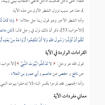
فجاء حتى دخل فذهبت أدخل فألقي الحجاب بيني وبينه، وأ
)، هذا هو سبب نزول الشطر الأول من هذه الآية.
وأما الشطر الأخير وهو قول ربنا جل جلاله:
وَمَا كَانَ لَكُ
[الأحزاب:53]، ذكر أن ذلك نزل في رجل قال: (
لئن مات 
لَكُمْ أَنْ تُؤْذُوا رَسُولَ اللَّهِ وَلا أَنْ تَنْكِحُوا أَزْوَاجَهُ مِنْ بَعْدِهِ أَبَدا
القراءات الواردة في الآية
قول الله عز وجل:
لا تَدْخُلُوا بُيُوتَ النَّبِيِّ
[الأحزاب:53]، (بُيوت) بضم الباء هذه هي قراءة
عن
نافع
و
حفص
عن
عاصم
و
أبي عمرو بن العلاء
.
وأما الجمهور فقد قرءوا بكسر الباء (لا تدخلوا بيوت النبي ) 
معاني مفردات الآية