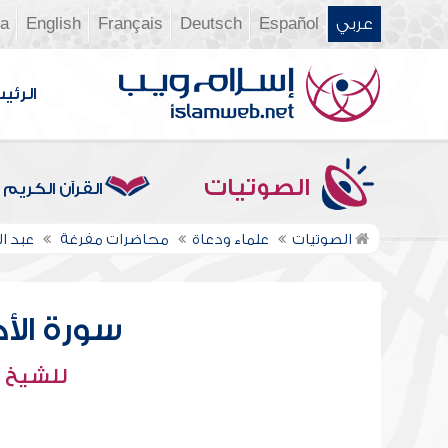
عربي
Español
Deutsch
Français
English
ia
الرئي
الصوتيات
القرآن الكريم
الصوتيات
علماء ودعاة
محاضرات مفرغة
عبد 
سورة الأحزا
للشيخ :