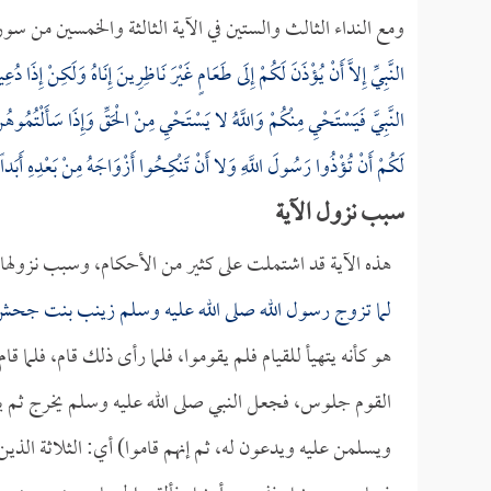
ومع النداء الثالث والستين في الآية الثالثة والخمسين من سو
النَّبِيِّ إِلاَّ أَنْ يُؤْذَنَ لَكُمْ إِلَى طَعَامٍ غَيْرَ نَاظِرِينَ إِنَاهُ وَلَكِنْ إِذَا 
النَّبِيَّ فَيَسْتَحْيِ مِنْكُمْ وَاللَّهُ لا يَسْتَحْيِ مِنْ الْحَقِّ وَإِذَا سَأَلْتُمُوه
لَكُمْ أَنْ تُؤْذُوا رَسُولَ اللَّهِ وَلا أَنْ تَنْكِحُوا أَزْوَاجَهُ مِنْ بَعْدِهِ أَبَداً إ
سبب نزول الآية
هذه الآية قد اشتملت على كثير من الأحكام، وسبب نزولها 
لما تزوج رسول الله صلى الله عليه وسلم
زينب بنت جحش
هو كأنه يتهيأ للقيام فلم يقوموا، فلما رأى ذلك قام، فلما ق
القوم جلوس، فجعل النبي صلى الله عليه وسلم يخرج ثم 
ويسلمن عليه ويدعون له، ثم إنهم قاموا) أي: الثلاثة الذين