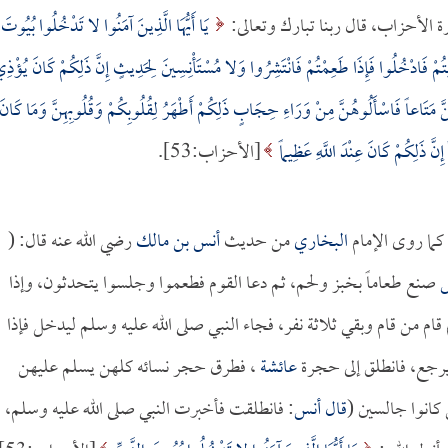
رة الأحزاب، قال ربنا تبارك وتعالى:
يَا أَيُّهَا الَّذِينَ آمَنُوا لا تَدْخُلُوا بُيُوتَ
دُعِيتُمْ فَادْخُلُوا فَإِذَا طَعِمْتُمْ فَانْتَشِرُوا وَلا مُسْتَأْنِسِينَ لِحَدِيثٍ إِنَّ ذَلِكُمْ كَانَ يُؤْذِ
ُنَّ مَتَاعاً فَاسْأَلُوهُنَّ مِنْ وَرَاءِ حِجَابٍ ذَلِكُمْ أَطْهَرُ لِقُلُوبِكُمْ وَقُلُوبِهِنَّ وَمَا كَانَ
ِنَّ ذَلِكُمْ كَانَ عِنْدَ اللَّهِ عَظِيماً
[الأحزاب:53].
كما روى الإمام
البخاري
من حديث
أنس بن مالك
رضي الله عنه قال: (
صنع طعاماً بخبز ولحم، ثم دعا القوم فطعموا وجلسوا يتحدثون، وإذا
ام قام من قام وبقي ثلاثة نفر، فجاء النبي صلى الله عليه وسلم ليدخل فإذا
يرجع، فانطلق إلى حجرة
عائشة
، فطرق حجر نسائه كلهن يسلم عليهن
 كانوا جالسين (
قال
أنس
: فانطلقت فأخبرت النبي صلى الله عليه وسلم،