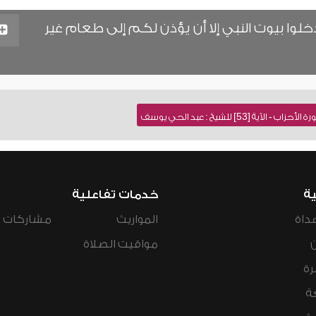
تدخلوا بيوت النبي إلا أن يؤذن لكم إلى طعام غير
ة [53] للشيخ : عبد الحي يوسف
ية
خدمات تفاعلية
داة
المواريث
مشاركات ال
مواقيت الصلاة
رة
ة