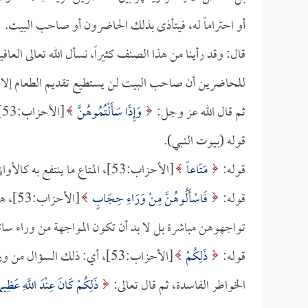
أو احتراماً له، فيتأذى بذلك الحاضرون أو صاحب البيت.
قال: وقد رأينا من هذا الصنف كثيراً، نسأل الله تعالى الع
للحاضرين أن صاحب البيت لن يستطيع تقديم الطعام إلا إذا 
ثم قال الله عز وجل:
وَإِذَا سَأَلْتُمُوهُنَّ
[
قوله (بيوت النبي).
قوله:
مَتَاعاً
[الأحزاب:53]، المتاع ما ينتفع به كالأواني ونحوها.
قوله:
فَاسْأَلُوهُنَّ مِنْ وَرَاءِ حِجَابٍ
[الأح
تواجهوهن مباشرة بل لا بد أن تكون المواجهة من وراء سا
قوله:
ذَلِكُمْ
[الأحزاب:53]، أي: ذلك السؤال من وراء حجاب
الخواطر الفاسدة، ثم قال تعالى:
ذَلِكُمْ كَانَ عِنْدَ اللَّهِ عَظِيم