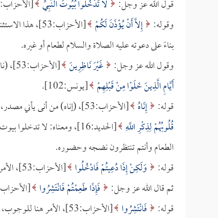
قول الله عز وجل:
لا تَدْخُلُوا بُيُوتَ النَّبِيِّ
[الأحزاب:53]، فيه تحريم لدخول بيوت النبي صلى الله عليه وسلم.
وقوله:
إِلاَّ أَنْ يُؤْذَنَ لَكُمْ
[الأحزاب:53]، هذ
بناءً على دعوته عليه الصلاة والسلام لطعام أو غيره.
وقول الله عز وجل:
غَيْرَ نَاظِرِينَ
[الأحزاب:53]، (ناظرين) بمعنى: منتظرين، كما قال الله عز وجل:
أَيَّامِ الَّذِينَ خَلَوْا مِنْ قَبْلِهِمْ
[يونس:102].
قوله:
إِنَاهُ
[الأحزاب:53]، (إناه) من أنى يأني مصدر، أنى الشيء إذا حان، كما قال الله عز وجل:
قُلُوبُهُمْ لِذِكْرِ اللَّهِ
[الحديد:16]، ومعناه: لا تدخل
الطعام وأنتم تنتظرون نضجه وحضوره.
قوله:
وَلَكِنْ إِذَا دُعِيتُمْ فَادْخُلُوا
[الأحزاب:53]، الأمر هنا للندب.
ثم قال الله عز وجل:
فَإِذَا طَعِمْتُمْ فَانْتَشِرُوا
[الأحزاب:53]، (فإذا طعمتم) بمعنى: أكلتم، ومنه يقال للآكل: 
قوله:
فَانْتَشِرُوا
[الأحزاب:53]، الأمر هنا للوجوب، إذا أكلتم الطعام فانتشروا عائدين إلى بيوتكم أو أعمالكم.