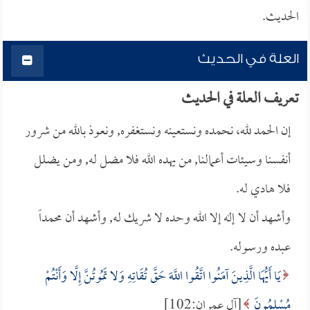
الحديث.
العلة في الحديث
تعريف العلة في الحديث
إن الحمد لله، نحمده ونستعينه ونستغفره, ونعوذ بالله من شرور
أنفسنا وسيئات أعمالنا, من يهده الله فلا مضل له, ومن يضلل
فلا هادي له.
وأشهد أن لا إله إلا الله وحده لا شريك له, وأشهد أن محمداً
عبده ورسوله.
يَا أَيُّهَا الَّذِينَ آمَنُوا اتَّقُوا اللَّهَ حَقَّ تُقَاتِهِ وَلا تَمُوتُنَّ إِلَّا وَأَنْتُمْ
مُسْلِمُونَ
[آل عمران:102]