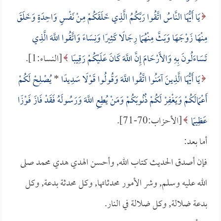
يَا أَيُّهَا النَّاسُ اتَّقُوا رَبَّكُمُ الَّذِي خَلَقَكُمْ مِنْ نَفْسٍ وَاحِدَةٍ وَخَلَقَ
مِنْهَا زَوْجَهَا وَبَثَّ مِنْهُمَا رِجَالًا كَثِيرًا وَنِسَاءً وَاتَّقُوا اللَّهَ الَّذِي
تَسَاءَلُونَ بِهِ وَالأَرْحَامَ إِنَّ اللَّهَ كَانَ عَلَيْكُمْ رَقِيبًا
[النساء:1].
يَا أَيُّهَا الَّذِينَ آمَنُوا اتَّقُوا اللَّهَ وَقُولُوا قَوْلًا سَدِيدًا
*
يُصْلِحْ لَكُمْ
أَعْمَالَكُمْ وَيَغْفِرْ لَكُمْ ذُنُوبَكُمْ وَمَنْ يُطِعِ اللَّهَ وَرَسُولَهُ فَقَدْ فَازَ فَوْزًا
عَظِيمًا
[الأحزاب:70-71].
أما بعد:
فإن أصدق الحديث كتاب الله, وأحسن الهدي هدي محمد صلى
الله عليه وسلم, وشر الأمور محدثاتها, وكل محدثة بدعة, وكل
بدعة ضلالة, وكل ضلالة في النار.