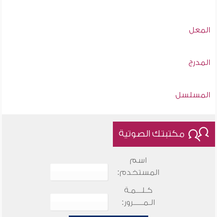
المعل
المدرج
المسلسل
مكتبتك الصوتية
اسم
المستخدم:
كـلـــمـة
الـمـــــرور: