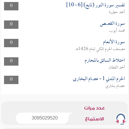
تفسير سورة النور (تابع) [6 - 10]
0
أحمد حطيبة
سورة القصص
0
محمد أيوب
سورة الأنعام
0
مصحف الحرم المكي لعام 1426هـ
اختلاط السائق بالمحارم
0
أحمد القطان
الحرم المدني 1 - عصام البخارى
0
عصام بخاري
عدد مرات
3095029520
الاستماع