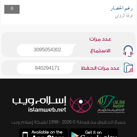
رغم الحصار
0
فرقة الروابي
عدد مرات
3095054302
الاستماع
عدد مرات الحفظ
840294171
جميع الحقوق محفوظة © 2026 - 1998 لشبكة إسلام ويب