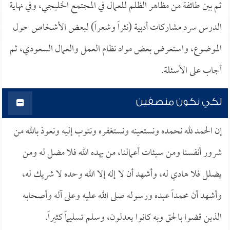
ثم بين طائفة من مظاهر الظلم للعمال في المجتمع الخليجي، وفي نهاية
الدرس سرد مشاركات أدبية (نثراً وشعراً) لبعض الأشخاص حول
الموضوع، واستعرض بعض مواد نظام العمل والعمال السعودي، ثم
أجاب على الأسئلة.
لكي نكون منصفين
إن الحمد لله نحمده ونستعينه ونستغفره ونتوب إليه ونعوذ بالله من
شرور أنفسنا ومن سيئات أعمالنا، من يهده الله فلا مضل له ومن
يضلل فلا هادي له، وأشهد أن لا إله إلا الله وحده لا شريك له،
وأشهد أن محمداً عبده ورسوله صلى الله عليه وعلى آله وأصحابه
الذين قضوا بالحق وبه كانوا يعدلون، وسلم تسليماً كثيراً.