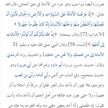
ضرورة أيضاً وواجب وهو جزء من الأمانة في عنق العامل، قال الله
تعالى:
إِنَّا عَرَضْنَا الْأَمَانَةَ عَلَى السَّمَاوَاتِ وَالْأَرْضِ وَالْجِبَالِ فَأَبَيْنَ أَنْ
يَحْمِلْنَهَا وَأَشْفَقْنَ مِنْهَا وَحَمَلَهَا الْأِنْسَانُ إِنَّهُ كَانَ ظَلُوماً جَهُولاً
[الأحزاب:72] وقال سبحانه:
إِنَّ اللَّهَ يَأْمُرُكُمْ أَنْ تُؤَدُّوا الْأَمَانَاتِ
إِلَى أَهْلِهَا
[النساء:58] وقال النبي صلى الله عليه وسلم: {
أدِّ
الأمانة إلى من ائتمنك ولا تخن من خانك
} والحديث رواه
الترمذي
وقال: حديث حسن، ورواه
أبو داود
وغيرهما عن
أبي هريرة
وهو
حديث صحيح، وفي الباب عن
أنس
و
أبي أمامة
و
أبي بن كعب
وغيرهم، فلا يجوز أن تأخذ مال الغير ظلماً أو سرقةً أو اختلاساً أو
غصباً، ولا حتى يجوز عند طائفة من أهل العلم أن تأخذ ماله وأنت
تقول: إنه ظلمني وأنا آخذ بعض حقي منه وقد ظفرت به؛ فإن من