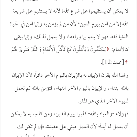
لا يمكن أن يستقيموا على شرع الله؛ لأنه لا يستقيم على شريعة
الله إلا من آمن بيوم الدين؛ لأن من لم يؤمن به وإنما آمن في الحياة
الدنيا فقط فهو لا يهتم بما وراءها، ولا يعمل لذلك، وإنما يبقى
كالأنعام:
يَتَمَتَّعُونَ وَيَأْكُلُونَ كَمَا تَأْكُلُ الْأَنْعَامُ وَالنَّارُ مَثْوىً لَهُمْ
[محمد:12].
ولهذا الله يقرن الإيمان به بالإيمان باليوم الآخر دائماً؛ لأن الإيمان
بالله ابتداء، والإيمان باليوم الآخر انتهاء، فتؤمن بالله ثم تعمل
لليوم الآخر الذي هو المقر.
فهؤلاء -والعياذ بالله- كذبوا بيوم الدين، ومن كذب به لا يمكن
أن يعمل له أبداً؛ لأن العمل مبني على عقيدة، فإن لم تكن لك