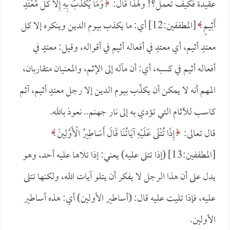
عقيدة فكيف تعمل؟! ولهذا قال:
وَمَا يُكَذِّبُ بِهِ إِلَّا كُلُّ مُعْتَدٍ
أَثِيمٍ
[المطففين:12] أي: ما يكذب بيوم الدين وينكره إلا كل
معتدٍ أثيم، أي معتدٍ في أفعاله أثيم في أقواله، وقيل: معتدٍ في
أفعاله أثيم في كسبه، أي: أن مآله إلى الإثم، والمعنيان متقاربان،
المهم أنه لا يمكن أن يكذّب بيوم الدين إلا رجل معتدٍ أثيم، آثم
كاسب للآثام التي تؤدي به إلى نار جهنم.. نعوذ بالله.
قال تعالى:
إِذَا تُتْلَى عَلَيْهِ آيَاتُنَا قَالَ أَسَاطِيرُ الْأَوَّلِينَ
[المطففين:13] (إذا تتلى عليه) يعني: إذا تلاها عليه أحد، وهو
يدل على أن هذا الرجل لا يفكر أن يتلو آيات الله، ولكنها تتلى
عليه، فإذا تليت عليه قال: (أساطير الأولين) أي: هذه أساطير
الأولين.