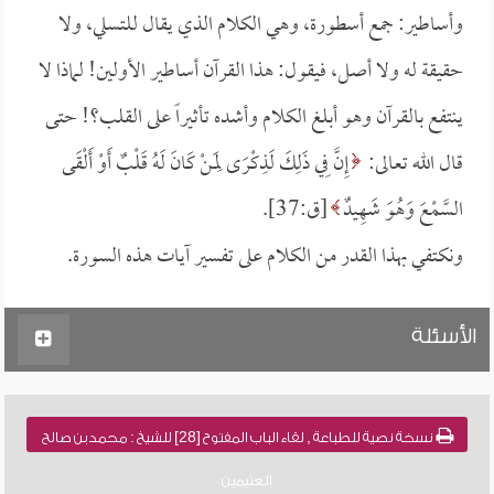
وأساطير: جمع أسطورة، وهي الكلام الذي يقال للتسلي، ولا
حقيقة له ولا أصل، فيقول: هذا القرآن أساطير الأولين! لماذا لا
ينتفع بالقرآن وهو أبلغ الكلام وأشده تأثيراً على القلب؟! حتى
قال الله تعالى:
إِنَّ فِي ذَلِكَ لَذِكْرَى لِمَنْ كَانَ لَهُ قَلْبٌ أَوْ أَلْقَى
السَّمْعَ وَهُوَ شَهِيدٌ
[ق:37].
ونكتفي بهذا القدر من الكلام على تفسير آيات هذه السورة.
الأسئلة
نسخة نصية للطباعة , لقاء الباب المفتوح [28] للشيخ : محمد بن صالح
العثيمين