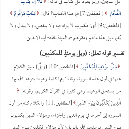
على سجين، وإنما يعود على كتاب في قوله:
كَلَّا إِنَّ كِتَابَ
الْفُجَّارِ
[المطففين:7] فما هذا الكتاب؟ قال:
كِتَابٌ مَرْقُومٌ
[المطففين:9] أي: مكتوب لا يزاد فيه ولا ينقص، ولا يبدل ولا
يُغير، بل هذا مآلهم ومقرهم -والعياذ بالله- أبد الآبدين.
تفسير قوله تعالى: (ويل يومئذٍ للمكذبين)
وَيْلٌ يَوْمَئِذٍ لِلْمُكَذِّبِينَ
[المطففين:10] (ويلٌ) سبق الكلام
عنها في أول هذه السورة، وقلنا: إنها كلمة وعيد؛ يتوعد الله بها
من يستحق الوعيد، وهي كثيرة في القرآن الكريم، وقوله:
الَّذِينَ يُكَذِّبُونَ بِيَوْمِ الدِّينِ
[المطففين:11] والكلام كله من أول
السورة إلى آخرها في يوم الدين والجزاء، وهؤلاء الذين يكذبون
بيوم الدين توعدهم الله بالويل؛ لأن هؤلاء المكذبين بيوم الدين