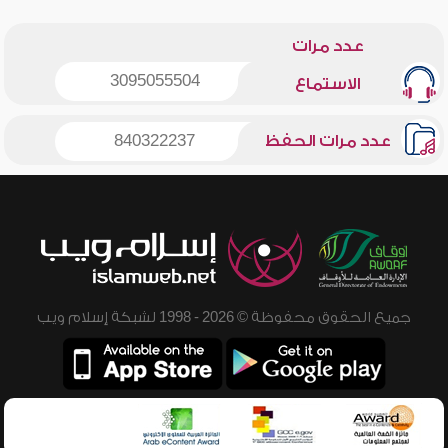
عدد مرات
3095055504
الاستماع
عدد مرات الحفظ
840322237
جميع الحقوق محفوظة © 2026 - 1998 لشبكة إسلام ويب