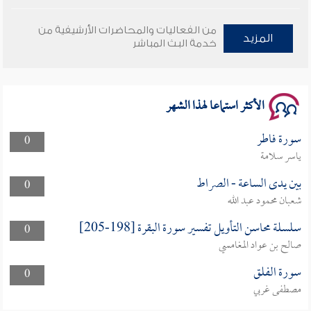
وأمنهم من خوف 9
من الفعاليات والمحاضرات الأرشيفية من
المزيد
خدمة البث المباشر
سلسلة محاضرات نفحات رمضانية 1444هـ
الأكثر استماعا لهذا الشهر
سورة فاطر
0
ياسر سلامة
بين يدى الساعة - الصراط
0
شعبان محمود عبد الله
سلسلة محاسن التأويل تفسير سورة البقرة [198-205]
0
صالح بن عواد المغامسي
سورة الفلق
0
مصطفى غربي