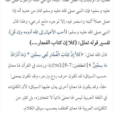
نحب أن الإنسان إذا عمل عملاً أثبته، كما هي سنة الرسول صلى الله
عليه وسلم؛ فإن النبي صلى الله عليه وسلم كان من هديه أنه إذا
عمل عملاً أثبته واستمر فيه، إلا لوجود مانع شرعي، ولهذا قال
النبي صلى الله عليه وسلم: (
أحب الأعمال إلى الله أدومه وإن قَل
).
تفسير قوله تعالى: (كلا إن كتاب الفجار....)
قال الله تعالى:
كَلَّا إِنَّ كِتَابَ الْفُجَّارِ لَفِي سِجِّينٍ
*
وَمَا أَدْرَاكَ
مَا سِجِّينٌ
[المطففين:7-8].(كلا) إذا وردت في القرآن لها معانٍ
حسب السياق؛ قد تكون حرف ردع وزجر، وقد تكون بمعنى:
حقاً، وقد يكون لها معانٍ أخرى يدل عليها السياق؛ لأن الكلمات
في اللغة العربية ليس لها معنىً ذاتياً لا تتجاوزه، بل كثير من
الكلمات العربية لها معانٍ تختلف بحسب سياق الكلام.