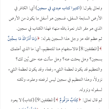
وتعالى يقول: (
اكتبوا كتاب عبدي في سجين
) أي: الكافر في
الأرض السابعة السفلى، فسجين هو أسفل ما يكون من الأرض
الذي هو مقر النار نعوذ بالله منها؛ فهذا الكتاب في سجين.
ثم عظم الله عز وجل هذا السجين بقوله:
وَمَا أَدْرَاكَ مَا سِجِّينٌ
[المطففين:8] فالاستفهام هنا للتعظيم، أي: ما الذي أعلمك
بسجين؟ وهل بحثت عنه؟ وهل سألت عنه حتى بُين لك؟
والتعظيم قد يكون لعظمة الشيء رفعة، وقد يكون لعظمة الشيء
نزولاً، وهذا التعظيم في سجين ليس لرفعته وعلوه، ولكنه
لسفوله ونزوله.
ثم قال تعالى:
كِتَابٌ مَرْقُومٌ
[المطففين:9] (كتاب) لا يعود