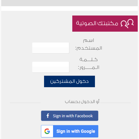
مكتبتك الصوتية
اسم
المستخدم:
كـلـــمـة
الـمـــــرور:
دخول المشتركين
أو الدخول بحساب