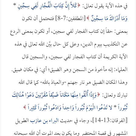
في هذه الآية يقول تعالى:
كَلَّا إِنَّ كِتَابَ الْفُجَّارِ لَفِي سِجِّينٍ
*
وَمَا أَدْرَاكَ مَا سِجِّينٌ
[المطففين:7-8] فتحتمل أن تكون
بمعنى: حقاً إن كتاب الفجار لفي سجين، أو تكون بمعنى الردع
عن التكذيب بيوم الدين، وعلى كل حال بيَّن الله تعالى في هذه
الآية الكريمة أن كتاب الفجار لفي سجين، والسجين قال
العلماء: إنه مأخوذ من السجن وهو الضيق؛ أي: في مكان ضيق.
وهذا المكان الضيق هو نار جهنم -والعياذ بالله- كما قال الله
تبارك وتعالى:
وَإِذَا أُلْقُوا مِنْهَا مَكَاناً ضَيِّقاً مُقَرَّنِينَ دَعَوْا هُنَالِكَ
ثُبُوراً
*
لا تَدْعُوا الْيَوْمَ ثُبُوراً وَاحِداً وَادْعُوا ثُبُوراً كَثِيراً
[الفرقان:13-14]، وجاء في حديث
البراء بن عازب
الطويل
المشهور في قصة المحتضر وما يكون بعد الموت أن الله سبحانه