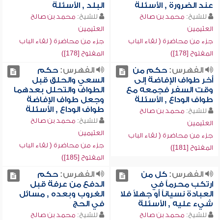
عند الضرورة , الأسئلة
البلد , الأسئلة
للشيخ:
محمد بن صالح
للشيخ:
محمد بن صالح
العثيمين
العثيمين
جزء من محاضرة ( لقاء الباب
جزء من محاضرة ( لقاء الباب
المفتوح [178])
المفتوح [178])
الفهرس:
حكم من
الفهرس:
حكم
أخر طواف الإفاضة إلى
السعي والحلق قبل
وقت السفر فجمعه مع
الطواف والتحلل بعدهما
طواف الوداع , الأسئلة
وجعل طواف الإفاضة
طواف الوداع , الأسئلة
للشيخ:
محمد بن صالح
للشيخ:
محمد بن صالح
العثيمين
العثيمين
جزء من محاضرة ( لقاء الباب
جزء من محاضرة ( لقاء الباب
المفتوح [181])
المفتوح [185])
الفهرس:
كل من
الفهرس:
حكم
ارتكب محرماً في
الدفع من عرفة قبل
العبادة نسياناً أو جهلاً فلا
الغروب وبعده , مسائل
شيء عليه , الأسئلة
في الحج
للشيخ:
محمد بن صالح
للشيخ:
محمد بن صالح