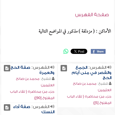
صفحة الفهرس
الأماكن : ( مزدلفة ) مذكور في المواضع التالية
الفهرس:
الجمع
الفهرس:
صفة الحج
والقصر في منى أيام
والعمرة
الحج
للشيخ:
محمد بن صالح
للشيخ:
محمد بن صالح
العثيمين
العثيمين
جزء من محاضرة ( لقاء الباب
جزء من محاضرة ( لقاء الباب
المفتوح [90])
المفتوح [5])
الفهرس:
صفة أداء
النسك