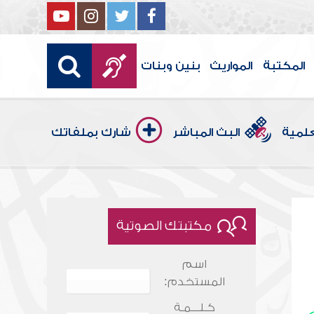
المكتبة
المواريث
بنين وبنات
علمية
البث المباشر
شارك بملفاتك
مكتبتك الصوتية
اسم
المستخدم:
كـلـــمـة