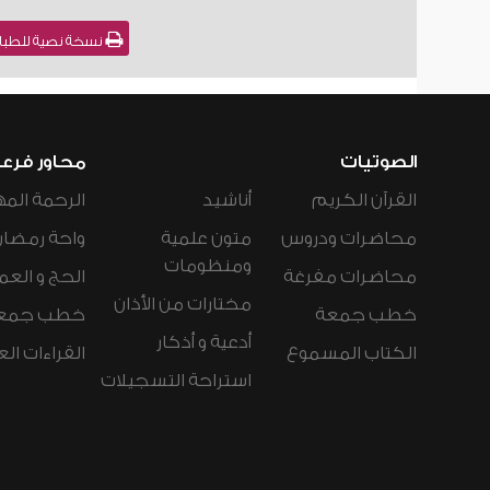
نسخة نصية للطباعة
الصوتيات
محاور فرع
القرآن الكريم
أناشيد
الرحمة المه
محاضرات ودروس
متون علمية
واحة رمضان
ومنظومات
محاضرات مفرغة
الحج و العم
مختارات من الأذان
خطب جمعة
خطب جمع
أدعية و أذكار
الكتاب المسموع
القراءات ال
استراحة التسجيلات