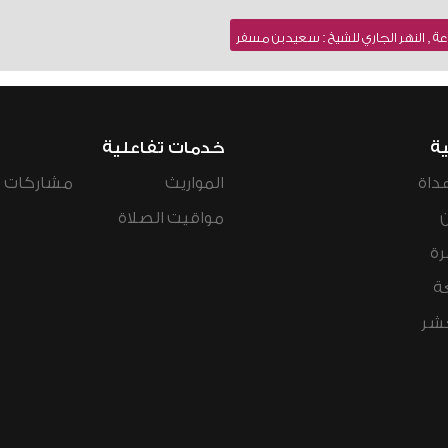
 , النهر الجاري للشيخ : سعيد بن مسفر
ية
خدمات تفاعلية
داة
المواريث
مشاركات ال
مواقيت الصلاة
رة
ة
عشر