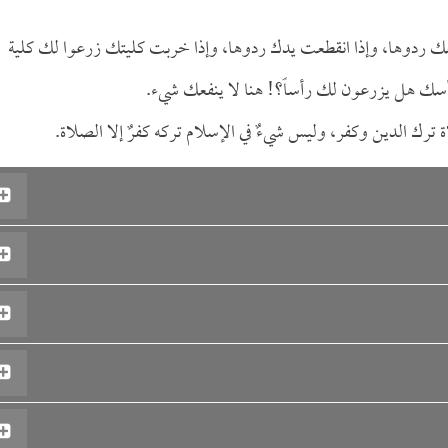
عك ردوها، وإذا انقطعت يدك ردوها، وإذا خربت كليتك زرعوا لك كلية
رأسك هل يزرعون لك رأساً؟! هنا لا ينفعك شيء.
ترك الدين وكفر، وليس شيءٌ في الإسلام تركه كفرٌ إلا الصلاة.