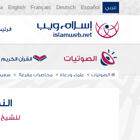
عربي
Español
Deutsch
Français
English
ia
الرئي
الصوتيات
القرآن الكريم
الصوتيات
علماء ودعاة
محاضرات مفرغة
سعيد
الن
للشيخ 