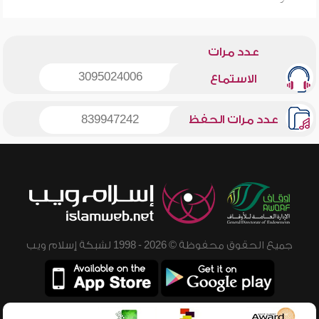
عدد مرات
3095024006
الاستماع
عدد مرات الحفظ
839947242
جميع الحقوق محفوظة © 2026 - 1998 لشبكة إسلام ويب