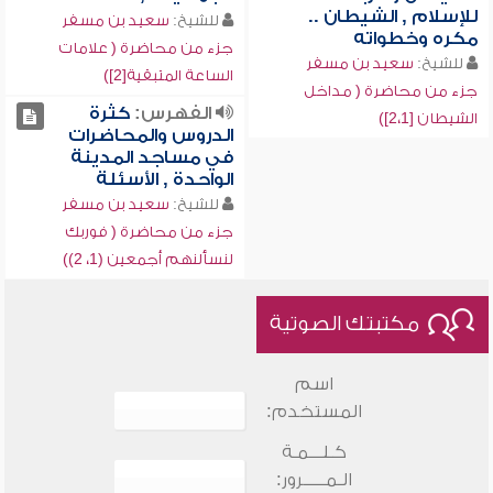
للإسلام , الشيطان ..
للشيخ:
سعيد بن مسفر
مكره وخطواته
جزء من محاضرة ( علامات
للشيخ:
سعيد بن مسفر
الساعة المتبقية[2])
جزء من محاضرة ( مداخل
الفهرس:
كثرة
الشيطان [2،1])
الدروس والمحاضرات
في مساجد المدينة
الواحدة , الأسئلة
للشيخ:
سعيد بن مسفر
جزء من محاضرة ( فوربك
لنسألنهم أجمعين (1، 2))
مكتبتك الصوتية
اسم
المستخدم:
كـلـــمـة
الـمـــــرور: