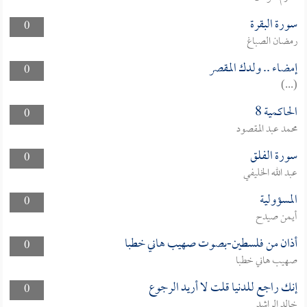
سورة البقرة
0
رمضان الصباغ
إمضاء .. ولدك المقصر
0
(...)
الحاكمية 8
0
محمد عبد المقصود
سورة الفلق
0
عبد الله الخليفي
المسؤولية
0
أيمن صيدح
أذان من فلسطين-بصوت صهيب هاني خطبا
0
صهيب هاني خطبا
إنك راجع للدنيا قلت لا أريد الرجوع
0
خالد الراشد