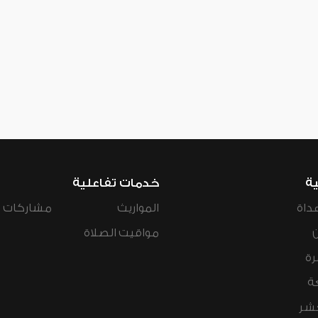
ية
خدمات تفاعلية
داة
المواريث
مشاركات ال
مواقيت الصلاة
رة
ة
عشر