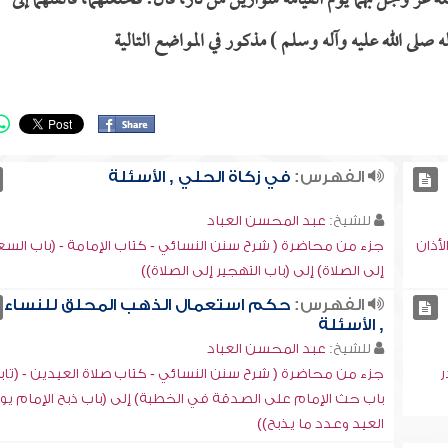
 عز وجل بهما يوم القيامة سوارين من نار، قال: فخلعتهما، فألقتهما إلى
 صلى الله عليه وآله وسلم ) مذكور في المواضع التالية
الفهرس:
في زكاة الحلي , الأسئلة
للشيخ:
عبد المحسن العباد
أذان
جزء من محاضرة ( شرح سنن النسائي - كتاب الإمامة - (باب الس
إلى الصلاة) إلى (باب التهجير إلى الصلاة))
الفهرس:
حكم استعمال الذهب المحلق للنساء
, الأسئلة
للشيخ:
عبد المحسن العباد
ر
جزء من محاضرة ( شرح سنن النسائي - كتاب صلاة العيدين - (تاب
باب حث الإمام على الصدقة في الخطبة) إلى (باب ذبح الإمام يو
العيد وعدد ما يذبح))