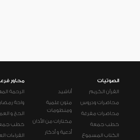
الصوتيات
محاور فرع
القرآن الكريم
أناشيد
الرحمة المه
محاضرات ودروس
متون علمية
واحة رمضان
ومنظومات
محاضرات مفرغة
الحج و العم
مختارات من الأذان
خطب جمعة
خطب جمع
أدعية و أذكار
الكتاب المسموع
القراءات ال