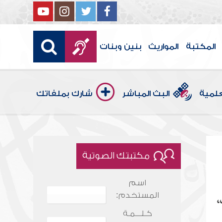
المكتبة
المواريث
بنين وبنات
علمية
البث المباشر
شارك بملفاتك
مكتبتك الصوتية
اسم
المستخدم:
،
كـلـــمـة