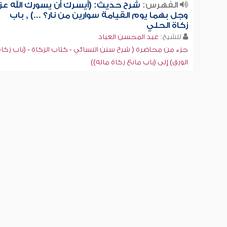
الفهرس:
شرح حديث: (أيسرك أن يسورك الله عز
وجل بهما يوم القيامة سوارين من نار؟ ...) , باب
زكاة الحلي
للشيخ:
عبد المحسن العباد
جزء من محاضرة ( شرح سنن النسائي - كتاب الزكاة - (باب زكاة
الورق) إلى (باب مانع زكاة ماله))