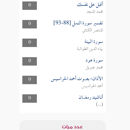
أقبل على نفسك
0
محمد المنجد
تفسير سورة النمل [88-93]
0
المنتصر الكتاني
سورة البينة
0
بهاء الدين الطوالبة
سورة هود
0
محمد جبريل
الأذان- بصوت أحمد الحراسيس
0
أحمد الحراسيس
أناشيد رمضان
0
(...)
عدد مرات