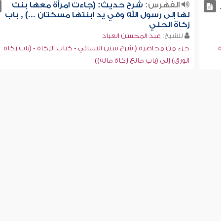
الفهرس:
شرح حديث: (جاءت امرأة معها بنت
لها إلى رسول الله وفي يد ابنتها مسكتان ...) , باب
زكاة الحلي
للشيخ:
عبد المحسن العباد
جزء من محاضرة ( شرح سنن النسائي - كتاب الزكاة - (باب زكاة
الورق) إلى (باب مانع زكاة ماله))